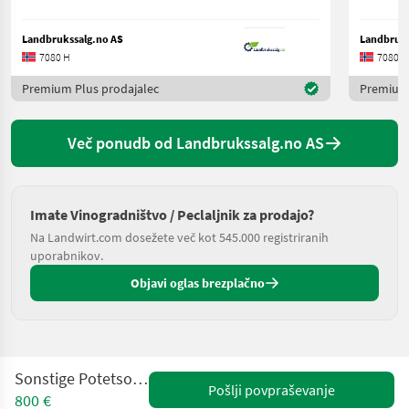
Landbrukssalg.no AS
Landbruks
7080 H
7080 H
Premium Plus prodajalec
Premium 
Več ponudb od Landbrukssalg.no AS
Imate Vinogradništvo / Peclaljnik za prodajo?
Na Landwirt.com dosežete več kot 545.000 registriranih
uporabnikov.
Objavi oglas brezplačno
Sonstige Potetsorterer / Pakker
Pošlji povpraševanje
800 €