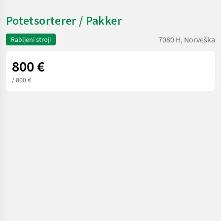
Potetsorterer / Pakker
7080 H, Norveška
Rabljeni stroji
800 €
/ 800 €