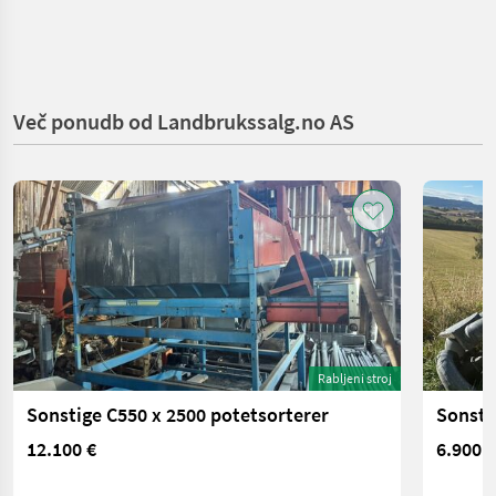
Več ponudb od Landbrukssalg.no AS
Rabljeni stroj
Sonstige C550 x 2500 potetsorterer
Sonsti
12.100 €
6.900 €