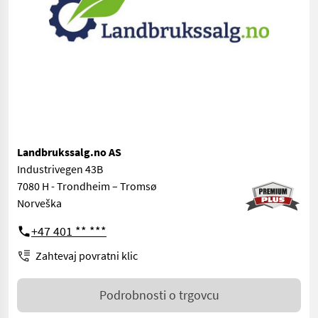
Landbrukssalg.no AS
Industrivegen 43B
7080 H - Trondheim – Tromsø
Norveška
+47 401 ** ***
Zahtevaj povratni klic
Podrobnosti o trgovcu