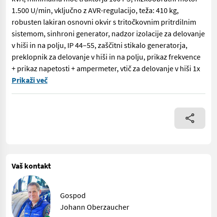
1.500 U/min, vključno z AVR-regulacijo, teža: 410 kg,
robusten lakiran osnovni okvir s tritočkovnim pritrdilnim
sistemom, sinhroni generator, nadzor izolacije za delovanje
v hiši in na polju, IP 44–55, zaščitni stikalo generatorja,
preklopnik za delovanje v hiši in na polju, prikaz frekvence
+ prikaz napetosti + ampermeter, vtič za delovanje v hiši 1x
HARTNER generator s priključkom na kardansko gred 42,0 kVA, mini
Prikaži več
Vaš kontakt
Gospod
Johann Oberzaucher