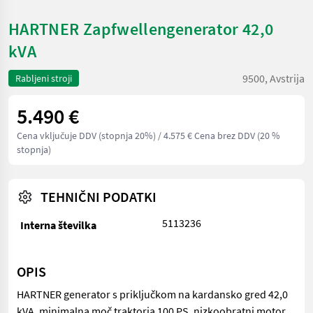
HARTNER Zapfwellengenerator 42,0
kVA
9500, Avstrija
Rabljeni stroji
5.490 €
Cena vključuje DDV (stopnja 20%)
/ 4.575 € Cena brez DDV (20 %
stopnja)
TEHNIČNI PODATKI
5113236
Interna številka
OPIS
HARTNER generator s priključkom na kardansko gred 42,0
kVA, minimalna moč traktorja 100 PS, nizkoobratni motor