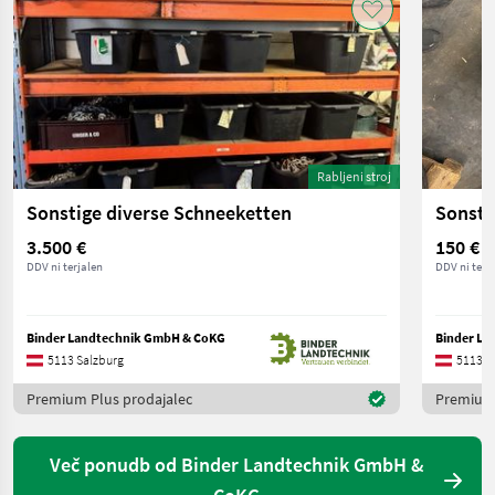
Rabljeni stroj
Sonstige diverse Schneeketten
Sonsti
3.500 €
150 €
DDV ni terjalen
DDV ni terj
Binder Landtechnik GmbH & CoKG
Binder La
5113 Salzburg
5113 S
Premium Plus prodajalec
Premium 
Več ponudb od Binder Landtechnik GmbH &