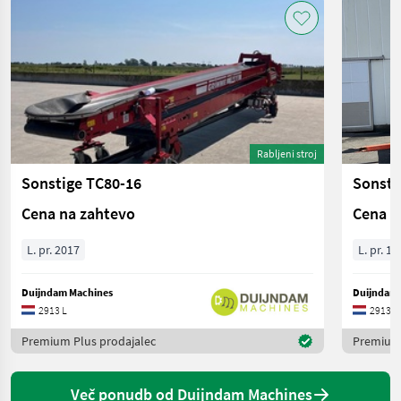
Rabljeni stroj
Sonstige TC80-16
Sonsti
Cena na zahtevo
Cena n
L. pr. 2017
L. pr. 19
Duijndam Machines
Duijndam 
2913 L
2913 L
Premium Plus prodajalec
Premium 
Več ponudb od Duijndam Machines