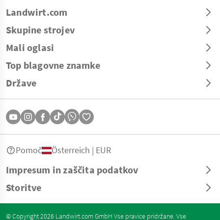
Landwirt.com
Skupine strojev
Mali oglasi
Top blagovne znamke
Države
Pomoč
Österreich | EUR
Impresum in zaščita podatkov
Storitve
© Copyright 2026 Landwirt.com GmbH Vse pravice pridržane. Vse