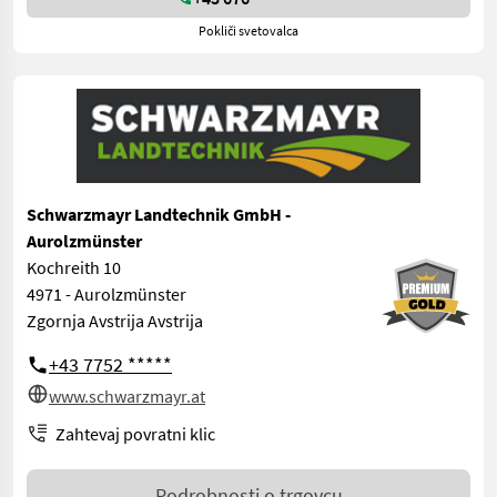
Pokliči svetovalca
Schwarzmayr Landtechnik GmbH -
Aurolzmünster
Kochreith 10
4971 - Aurolzmünster
Zgornja Avstrija Avstrija
+43 7752 *****
www.schwarzmayr.at
Zahtevaj povratni klic
Podrobnosti o trgovcu