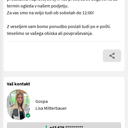
termin ogleda v našem podjetju.
Za vas smo na voljo tudi ob sobotah do 12:00!
Z veseljem vam bomo ponudbo poslali tudi po e-pošti.
Veselimo se vašega obiska ali povpraševanja.
Št. 40822 4 kosov kompletnih koles 10.0/75-15,3 – cena na kos 
Vaš kontakt
Gospa
Lisa Mitterbauer
+43 676 *********