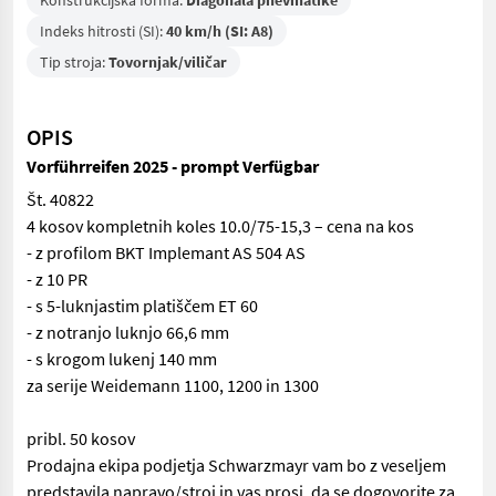
Konstrukcijska forma:
Diagonala pnevmatike
Indeks hitrosti (SI):
40 km/h (SI: A8)
Tip stroja:
Tovornjak/viličar
OPIS
Vorführreifen 2025 - prompt Verfügbar
Št. 40822
4 kosov kompletnih koles 10.0/75-15,3 – cena na kos
- z profilom BKT Implemant AS 504 AS
- z 10 PR
- s 5-luknjastim platiščem ET 60
- z notranjo luknjo 66,6 mm
- s krogom lukenj 140 mm
za serije Weidemann 1100, 1200 in 1300
pribl. 50 kosov
Prodajna ekipa podjetja Schwarzmayr vam bo z veseljem
predstavila napravo/stroj in vas prosi, da se dogovorite za