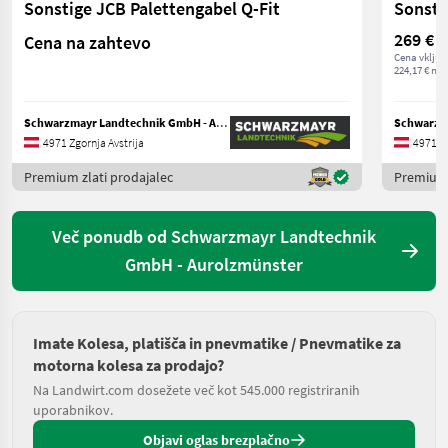
Sonstige JCB Palettengabel Q-Fit
Sonsti
269 €
Cena na zahtevo
Cena vključ
224,17 € net
Schwarzmayr Landtechnik GmbH - Aurolzmünster
4971 Zgornja Avstrija
4971 Zg
Premium zlati prodajalec
Premium 
Več ponudb od Schwarzmayr Landtechnik
GmbH - Aurolzmünster
Imate Kolesa, platišča in pnevmatike / Pnevmatike za
motorna kolesa za prodajo?
Na Landwirt.com dosežete več kot 545.000 registriranih
uporabnikov.
Objavi oglas brezplačno