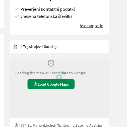
Preverjeni kontaktni podatki
vnesena telefonska številka
Vse nagrade
/
Trg strojev
/
Sonstige
Loading the map will send data to Google.
Load Google Maps
4774 St. Marienkirchen/Schärding Zgornja Avstrija