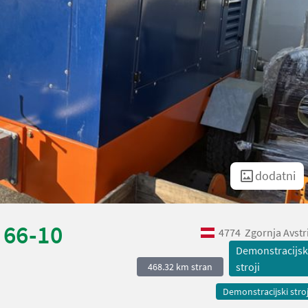
dodatni
 66-10
4774
Zgornja Avstr
Demonstracijsk
stroji
468.32 km stran
Demonstracijski stroj