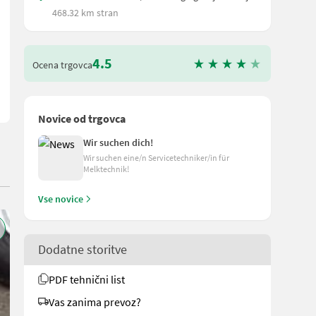
 60 KVA, Pumpe Caprari E6 P55/14A, E-Motor MAC 635/2B, 61,2 mü/h
468.32 km stran
4.5
Ocena trgovca
Novice od trgovca
Wir suchen dich!
Wir suchen eine/n Servicetechniker/in für
Melktechnik!
Vse novice
Dodatne storitve
PDF tehnični list
Vas zanima prevoz?