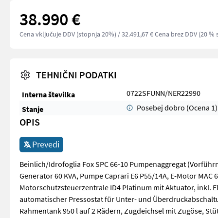
38.990 €
Cena vključuje DDV (stopnja 20%)
/ 32.491,67 € Cena brez DDV (20 % 
TEHNIČNI PODATKI
0722SFUNN/NER22990
Interna številka
Posebej dobro (Ocena 1)
Stanje
OPIS
Prevedi
Beinlich/Idrofoglia Fox SPC 66-10 Pumpenaggregat (Vorführ
Generator 60 KVA, Pumpe Caprari E6 P55/14A, E-Motor MAC 635
Motorschutzsteuerzentrale ID4 Platinum mit Aktuator, inkl. E
automatischer Pressostat für Unter- und Überdruckabschalt
Rahmentank 950 l auf 2 Rädern, Zugdeichsel mit Zugöse, Stüt