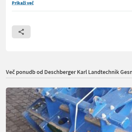
Beinlich/Idrofoglia Fox SPC 66-10 Pumpenaggregat (Vorführma
Prikaži več
Več ponudb od Deschberger Karl Landtechnik Ge