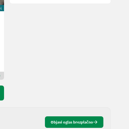
oj
Steyr 6175 Impuls CVT
Cena na zahtevo
225 KM/165 kW
L. pr. 2026
Deschberger Karl Landtechnik GesmbH & Co KG
4774 Zgornja Avstrija
Premium zlati prodajalec
Objavi oglas brezplačno