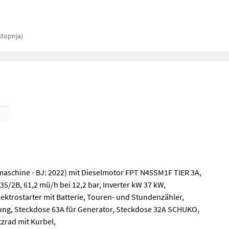
stopnja)
maschine - BJ: 2022) mit Dieselmotor FPT N45SM1F TIER 3A,
/2B, 61,2 mü/h bei 12,2 bar, Inverter kW 37 kW,
lektrostarter mit Batterie, Touren- und Stundenzähler,
ung, Steckdose 63A für Generator, Steckdose 32A SCHUKO,
zrad mit Kurbel,