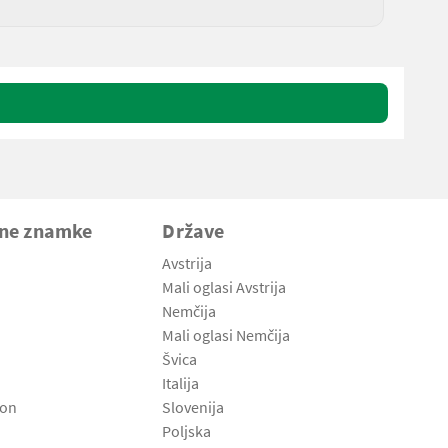
vne znamke
Države
Avstrija
Mali oglasi Avstrija
Nemčija
Mali oglasi Nemčija
Švica
Italija
son
Slovenija
Poljska