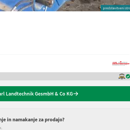
predstavitveni str
arl Landtechnik GesmbH & Co KG
enje in namakanje za prodajo?
v.