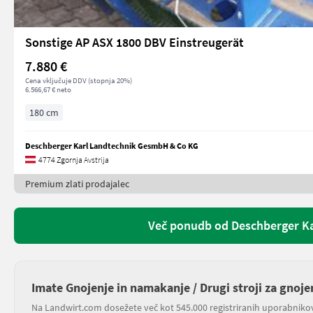
Sonstige AP ASX 1800 DBV Einstreugerät
7.880 €
Cena vključuje DDV (stopnja 20%)
6.566,67 € neto
180 cm
Deschberger Karl Landtechnik GesmbH & Co KG
4774 Zgornja Avstrija
Premium zlati prodajalec
Več ponudb od Deschberger K
Imate Gnojenje in namakanje / Drugi stroji za gnoj
Na Landwirt.com dosežete več kot 545.000 registriranih uporabniko