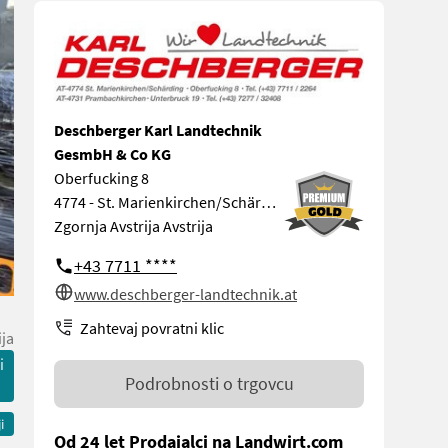
Deschberger Karl Landtechnik
GesmbH & Co KG
Oberfucking 8
4774 - St. Marienkirchen/Schärding
Zgornja Avstrija Avstrija
+43 7711 ****
www.deschberger-landtechnik.at
Zahtevaj povratni klic
ija
i
Podrobnosti o trgovcu
i
Od 24 let Prodajalci na Landwirt.com