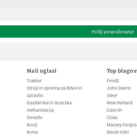
Pošlji povpraševanje
Mali oglasi
Top blago
Traktor
Fendt
Stroji in oprema za žetev in
John Deere
spravilo
Steyr
Gozdarska in lesarska
New Holland
mehanizacija
Case IH
Govedo
Claas
Konji
Massey Fergu
Krma
Deutz-Fahr