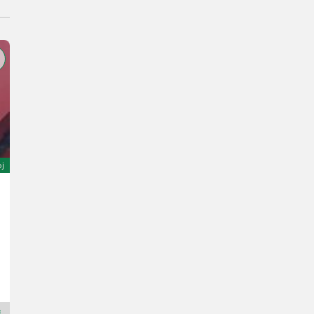
oj
Sonstige Traktorhenger
800 €
L. pr. 1975
Landbrukssalg.no AS
7080 H
Premium Plus prodajalec