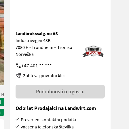
Landbrukssalg.no AS
Industrivegen 43B
7080 H - Trondheim – Tromsø
Norveška
+47 401 ** ***
Zahtevaj povratni klic
Podrobnosti o trgovcu
 H
i
Od 3 let Prodajalci na Landwirt.com
i
Preverjeni kontaktni podatki
vnesena telefonska številka