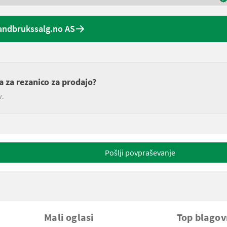
andbrukssalg.no AS
ca za rezanico za prodajo?
v.
Pošlji povpraševanje
Mali oglasi
Top blago