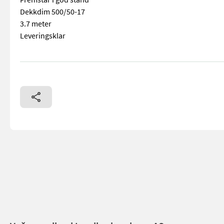
Dekkdim 500/50-17
3.7 meter
Leveringsklar
== Mer informasjon (NO) == mascus_category: otherharvester