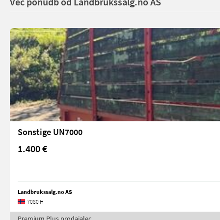
Več ponudb od Landbrukssalg.no AS
Sonstige UN7000
1.400 €
Landbrukssalg.no AS
7080 H
Premium Plus prodajalec