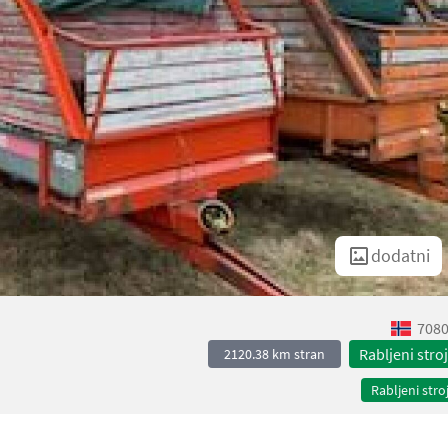
dodatni
7080
Rabljeni stroj
2120.38 km stran
Rabljeni stroj