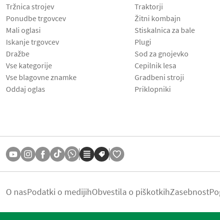
Tržnica strojev
Traktorji
Ponudbe trgovcev
Žitni kombajn
Mali oglasi
Stiskalnica za bale
Iskanje trgovcev
Plugi
Dražbe
Sod za gnojevko
Vse kategorije
Cepilnik lesa
Vse blagovne znamke
Gradbeni stroji
Oddaj oglas
Priklopniki
O nas
Podatki o medijih
Obvestila o piškotkih
Zasebnost
Po