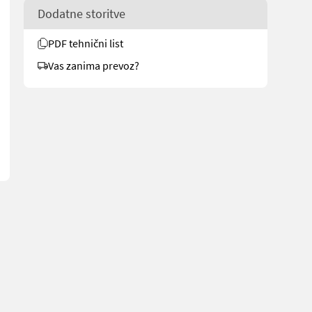
Dodatne storitve
PDF tehnični list
Vas zanima prevoz?
brukssalg.no/7018 for more images Spesifikasjoner Fremstår i go