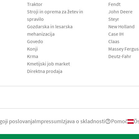
Traktor
Fendt
Stroji in oprema za žetev in
John Deere
spravilo
Steyr
Gozdarska in lesarska
New Holland
mehanizacija
Case IH
Govedo
Claas
Konji
Massey Fergu
Krma
Deutz-Fahr
Kmetijski job market
Direktna prodaja
goji poslovanja
Impressum
Izjava o skladnosti
Pomoč
Ös