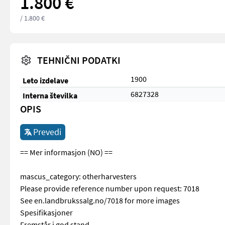
1.800 €
/ 1.800 €
TEHNIČNI PODATKI
1900
Leto izdelave
6827328
Interna številka
OPIS
Prevedi
== Mer informasjon (NO) ==
mascus_category: otherharvesters
Please provide reference number upon request: 7018
See en.landbrukssalg.no/7018 for more images
Spesifikasjoner
Fremstår i god stand