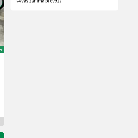
Vas zanima prevoz?
oj
Sonstige Hangler 2 Achs - 3 Seiten Kipper
2.950 €
Cena z DDV/stroj iz posredovalnice
2.610,62 € neto
BULLA Landtechnik GmbH
4595 Zgornja Avstrija
Premium Plus prodajalec