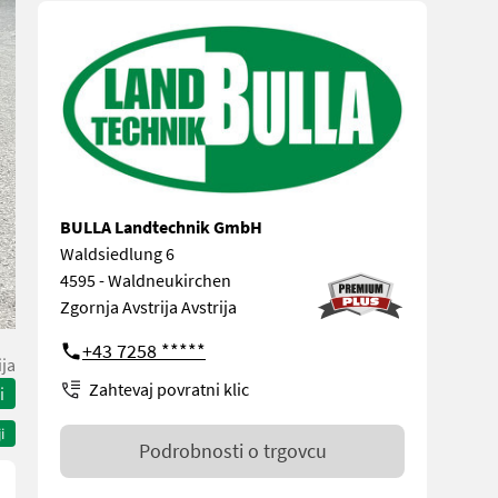
BULLA Landtechnik GmbH
Waldsiedlung 6
4595 - Waldneukirchen
Zgornja Avstrija Avstrija
+43 7258 *****
ija
Zahtevaj povratni klic
i
i
Podrobnosti o trgovcu