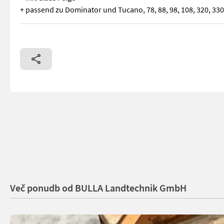
+ passend zu Dominator und Tucano, 78, 88, 98, 108, 320, 330
Garnitur Räder zu Claas Mähdrescher + Dimension 23.1 R30 + 4
Več ponudb od BULLA Landtechnik GmbH