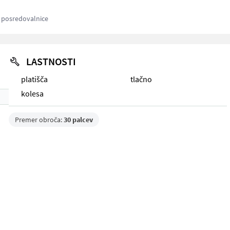
z posredovalnice
LASTNOSTI
platišča
tlačno
kolesa
Premer obroča:
30 palcev