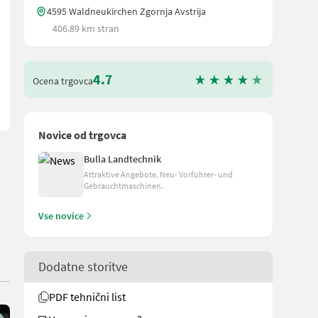
4595 Waldneukirchen Zgornja Avstrija
406.89 km stran
, 88, 98, 108, 320, 330, 420, 430
4.7
Ocena trgovca
Novice od trgovca
Bulla Landtechnik
Attraktive Angebote. Neu- Vorführer- und
Gebrauchtmaschinen.
Vse novice
Dodatne storitve
PDF tehnični list