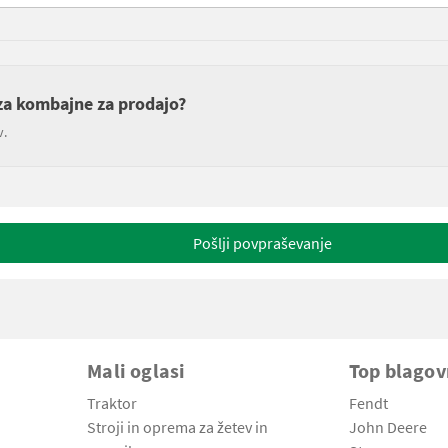
 za kombajne za prodajo?
v.
Pošlji povpraševanje
Mali oglasi
Top blago
Traktor
Fendt
Stroji in oprema za žetev in
John Deere