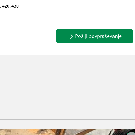
, 420, 430
 Stk Räder + mit Claas Felge + passend zu Dominator und Tucano, 78
Pošlji povpraševanje