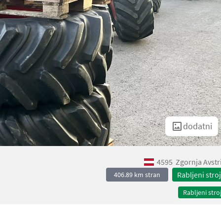
dodatni
4595
Zgornja Avstr
Rabljeni stroj
406.89 km stran
Rabljeni stroj