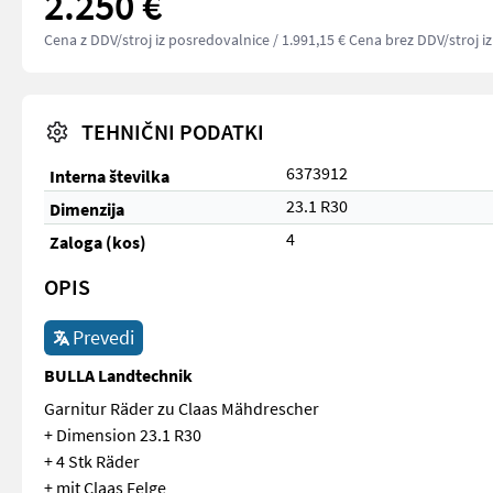
2.250 €
Cena z DDV/stroj iz posredovalnice
/ 1.991,15 € Cena brez DDV/stroj i
TEHNIČNI PODATKI
6373912
Interna številka
23.1 R30
Dimenzija
4
Zaloga (kos)
OPIS
Prevedi
BULLA Landtechnik
Garnitur Räder zu Claas Mähdrescher
+ Dimension 23.1 R30
+ 4 Stk Räder
+ mit Claas Felge