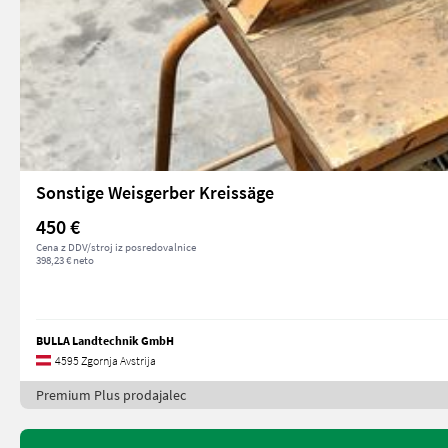
Sonstige Weisgerber Kreissäge
450 €
Cena z DDV/stroj iz posredovalnice
398,23 € neto
BULLA Landtechnik GmbH
4595 Zgornja Avstrija
Premium Plus prodajalec