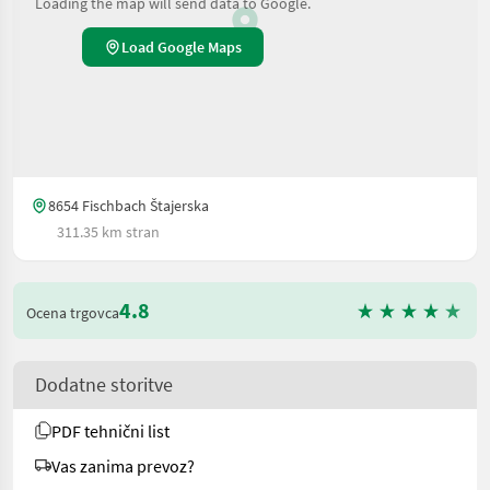
Loading the map will send data to Google.
Load Google Maps
8654 Fischbach Štajerska
311.35 km stran
4.8
Ocena trgovca
Dodatne storitve
PDF tehnični list
Vas zanima prevoz?