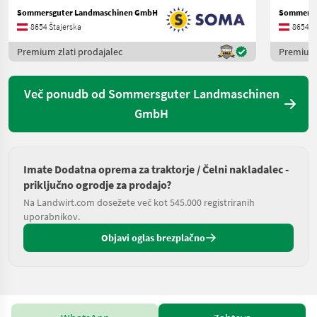
Sommersguter Landmaschinen GmbH
Sommersg
8654 Štajerska
8654 Š
Premium zlati prodajalec
Premium 
Več ponudb od Sommersguter Landmaschinen
GmbH
Imate Dodatna oprema za traktorje / Čelni nakladalec -
priključno ogrodje za prodajo?
Na Landwirt.com dosežete več kot 545.000 registriranih
uporabnikov.
Objavi oglas brezplačno