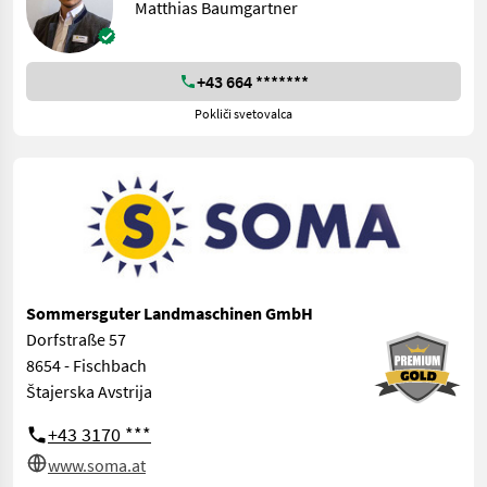
Matthias Baumgartner
+43 664 *******
Pokliči svetovalca
Sommersguter Landmaschinen GmbH
Dorfstraße 57
8654 - Fischbach
Štajerska Avstrija
+43 3170 ***
www.soma.at