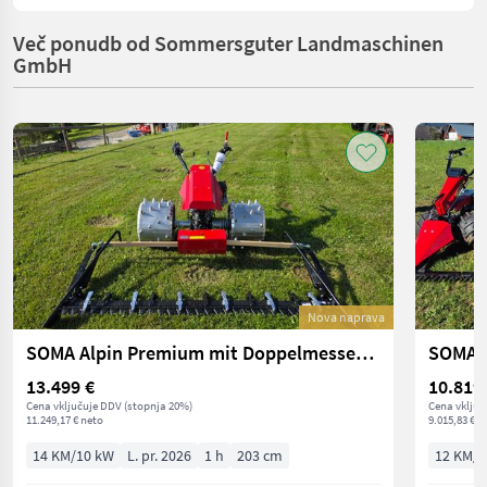
Več ponudb od Sommersguter Landmaschinen
GmbH
Nova naprava
SOMA Alpin Premium mit Doppelmessermähwerk
13.499 €
10.819
Cena vključuje DDV (stopnja 20%)
Cena vključ
11.249,17 € neto
9.015,83 € n
14 KM/10 kW
L. pr. 2026
1 h
203 cm
12 KM/9