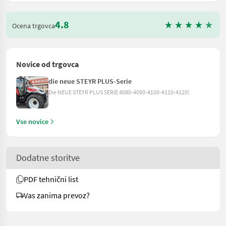
4.8
Ocena trgovca
Novice od trgovca
die neue STEYR PLUS-Serie
Die NEUE STEYR PLUS SERIE 4080-4090-4100-4110-4120!
Vse novice
Dodatne storitve
PDF tehnični list
Vas zanima prevoz?