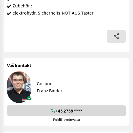
✔️ Zubehör :
✔️ elektrohydr. Sicherheits-NOT-AUS Taster
✨ RINIERI Zwischenstock-Kreiselegge AKTION ✔️ Modell : ELA 115
Vaš kontakt
Gospod
Franz Binder
+43 2758 ****
Pokliči svetovalca