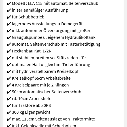
✔️ Modell : ELA 115 mit automat. Seitenverschub
✔️ in serienmäßiger Ausführung
✔️ für Schubbetrieb
✔️ lagerndes Ausstellungs-u.Demogerät
✔️ inkl. autonomer Ölversorgung mit großer
✔️ Graugußpumpe u. eigenem Hydrauliköltank
✔️ automat. Seitenverschub mit Tasterbetätigung
✔️ Heckanbau Kat. 1/2N
✔️ mit stabilen,breiten vo. Stützrädern für
✔️ optimalen Halt u. gleichm. Tiefenführung
✔️ mit hydr. verstellbarem Kreiselkopf
✔️ Kreiselkopf 65cm Arbeitsbreite
✔️ 4 Kreiselpaare mit je 2 Klingen
✔️ 50cm automatischer Seitenverschub
✔️ rd. 10cm Arbeitstiefe
✔️ für Traktore ab 30PS
✔️ 300 kg Eigengewicht
✔️ max. 115cm Seitenauslage von Traktormitte
✔️ inkl. Gelenkwelle mit Scherbolzen