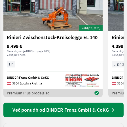
Rabljeni stroj
Rinieri Zwischenstock-Kreiselegge EL 140
9.499 €
4.399 €
Cena vključuje DDV (stopnja 20%)
Cena vključ
7.915,83 € neto
3.665,83 € n
1 h
L. pr. 20
BINDER Franz GmbH & CoKG
BINDER F
3654 Spodnja Avstrija
3654 Sp
Premium Plus prodajalec
Premium 
Več ponudb od BINDER Franz GmbH & CoKG