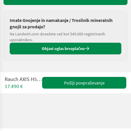
Imate Gnojenje in namakanje / Trosilnik mineralnih
gnojil za prodajo?
Na Landwirt.com dosežete več kot 545.000 registriranih
uporabnikov.
Objavi oglas brezplačno
Rauch AXIS H50.2 EMC+W
Pošlji povpraševanje
17.490 €