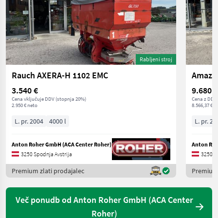
Rabljeni stroj
Rauch AXERA-H 1102 EMC
Amazon
3.540 €
9.680 €
Cena vključuje DDV (stopnja 20%)
Cena z DDV/
2.950 € neto
8.566,37 € n
L. pr. 2004
4000 l
L. pr. 20
Anton Roher GmbH (ACA Center Roher)
Anton Roh
3250 Spodnja Avstrija
3250 Sp
Premium zlati prodajalec
Premium 
Več ponudb od Anton Roher GmbH (ACA Center
Roher)