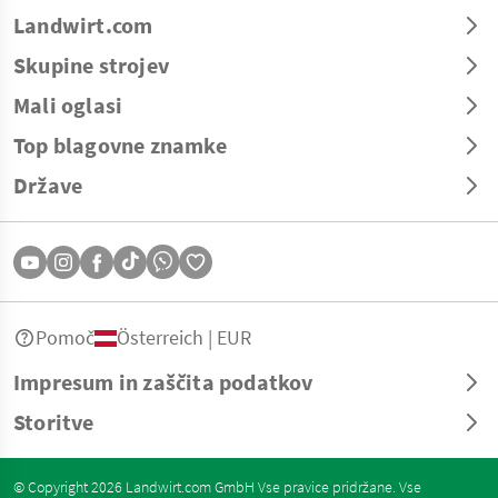
Landwirt.com
Skupine strojev
Mali oglasi
Top blagovne znamke
Države
Pomoč
Österreich | EUR
Impresum in zaščita podatkov
Storitve
© Copyright 2026 Landwirt.com GmbH Vse pravice pridržane. Vse