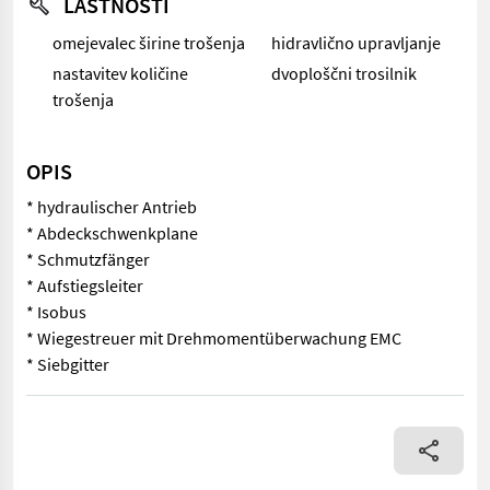
LASTNOSTI
omejevalec širine trošenja
hidravlično upravljanje
nastavitev količine
dvoploščni trosilnik
trošenja
OPIS
* hydraulischer Antrieb
* Abdeckschwenkplane
* Schmutzfänger
* Aufstiegsleiter
* Isobus
* Wiegestreuer mit Drehmomentüberwachung EMC
* Siebgitter
* hydraulischer Antrieb * Abdeckschwenkplane * Schmutzfänger