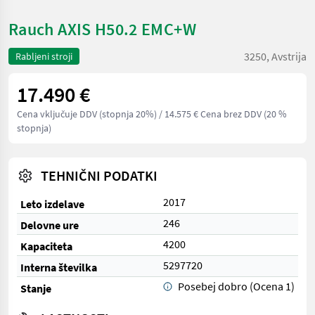
Rauch AXIS H50.2 EMC+W
3250, Avstrija
Rabljeni stroji
17.490 €
Cena vključuje DDV (stopnja 20%)
/ 14.575 € Cena brez DDV (20 %
stopnja)
TEHNIČNI PODATKI
2017
Leto izdelave
246
Delovne ure
4200
Kapaciteta
5297720
Interna številka
Posebej dobro (Ocena 1)
Stanje