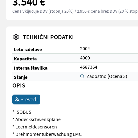
3.540 €
Cena vključuje DDV (stopnja 20%)
/ 2.950 € Cena brez DDV (20 % stop
TEHNIČNI PODATKI
2004
Leto izdelave
4000
Kapaciteta
4587364
Interna številka
Zadostno (Ocena 3)
Stanje
OPIS
Prevedi
* ISOBUS
* Abdeckschwenkplane
* Leermeldesensoren
* Drehmomentüberwachung EMC