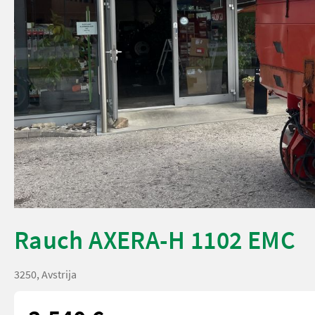
Rauch AXERA-H 1102 EMC
3250, Avstrija