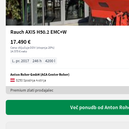
Rauch AXIS H50.2 EMC+W
17.490 €
Cena vključuje DDV (stopnja 20%)
14.575 € neto
L. pr. 2017
246 h
4200 l
Anton Roher GmbH (ACA Center Roher)
3250 Spodnja Avstrija
Premium zlati prodajalec
Več ponudb od Anton Roh