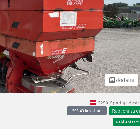
dodatni
3250
Spodnja Avstr
Rabljeni stroj
393.49 km stran
Rabljeni stroj