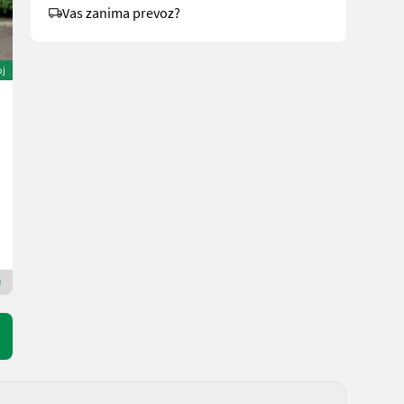
Vas zanima prevoz?
oj
Amazone ZA-M 1501 Profis
9.680 €
Cena z DDV/stroj iz posredovalnice
8.566,37 € neto
L. pr. 2015
200 h
2500 l
Anton Roher GmbH (ACA Center Roher)
3250 Spodnja Avstrija
Premium zlati prodajalec