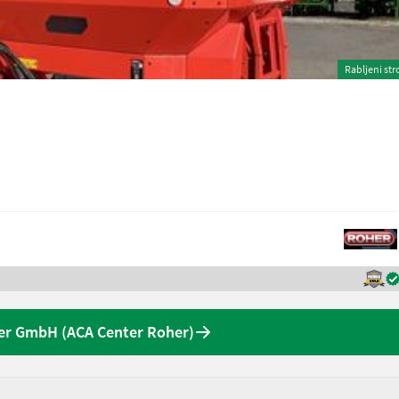
Rabljeni str
er GmbH (ACA Center Roher)