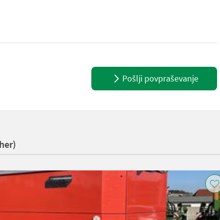
momentüberwachung EMC * Aufstiegsleiter * Load Sensing * Siebg
Pošlji povpraševanje
her)