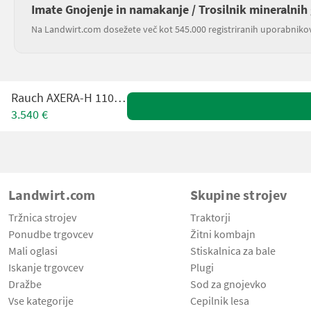
Imate Gnojenje in namakanje / Trosilnik mineralnih 
Na Landwirt.com dosežete več kot 545.000 registriranih uporabniko
Rauch AXERA-H 1102 EMC
3.540 €
Landwirt.com
Skupine strojev
Tržnica strojev
Traktorji
Ponudbe trgovcev
Žitni kombajn
Mali oglasi
Stiskalnica za bale
Iskanje trgovcev
Plugi
Dražbe
Sod za gnojevko
Vse kategorije
Cepilnik lesa