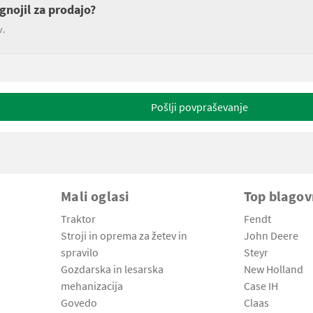
gnojil za prodajo?
v.
Pošlji povpraševanje
Mali oglasi
Top blago
Traktor
Fendt
Stroji in oprema za žetev in
John Deere
spravilo
Steyr
Gozdarska in lesarska
New Holland
mehanizacija
Case IH
Govedo
Claas