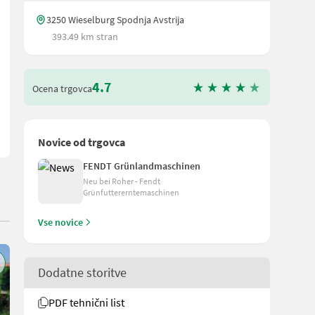
3250 Wieselburg Spodnja Avstrija
393.49 km stran
itter
4.7
Ocena trgovca
Novice od trgovca
FENDT Grünlandmaschinen
Neu bei Roher - Fendt
Grünfuttererntemaschinen
Vse novice
Dodatne storitve
PDF tehnični list