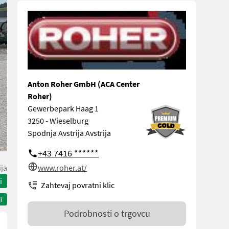
Anton Roher GmbH (ACA Center
Roher)
Gewerbepark Haag 1
3250 - Wieselburg
Spodnja Avstrija Avstrija
+43 7416 ******
ija
www.roher.at/
i
Zahtevaj povratni klic
i
Podrobnosti o trgovcu