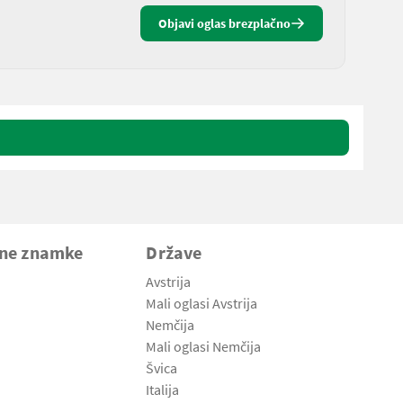
Objavi oglas brezplačno
vne znamke
Države
Avstrija
Mali oglasi Avstrija
Nemčija
Mali oglasi Nemčija
Švica
Italija