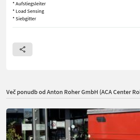
* Aufstiegsleiter
* Load Sensing
* Siebgitter
* ISOBUS * Abdeckschwenkplane * Leermeldesensoren * Dreh
Več ponudb od Anton Roher GmbH (ACA Center Ro