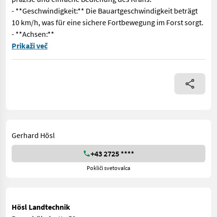
- **Geschwindigkeit:** Die Bauartgeschwindigkeit beträgt
10 km/h, was für eine sichere Fortbewegung im Forst sorgt.
- **Achsen:**
Der Forstanhänger vom Modell Palms Baujahr 2026 ist ein hochm
Prikaži več
Gerhard Hösl
+43 2725 ****
Pokliči svetovalca
Hösl Landtechnik