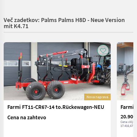
Več zadetkov: Palms Palms H8D - Neue Version
mit K4.71
Nova naprava
Farmi FT11-CR67-14 to.Rückewagen-NEU
Farmi 
20.900
Cena na zahtevo
Cena vključ
17.416,67 € 