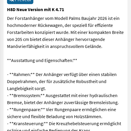
H8D Neue Version mit K 4.71
Der Forstanhänger vom Modell Palms Baujahr 2026 ist ein
hochmoderner Rückewagen, der speziell für effiziente
Forstarbeiten konzipiert wurde. Mit einer kompakten Breite
von 205 cm bietet dieser Anhänger hervorragende
Manövrierfähigkeit in anspruchsvollem Gelände.
**Ausstattung und Eigenschaften:**
- **Rahmen:** Der Anhänger verfügt über einen stabilen
Doppelrahmen, der für zusätzliche Robustheit und
Langlebigkeit sorgt.
- **Bremssystem:** Ausgestattet mit einer hydraulischen
Bremse, bietet der Anhänger zuverlässige Bremsleistung.
- **Rungenpaare:** Vier Rungenpaare ermöglichen eine
sichere und flexible Beladung von Holzstämmen.
- **Kransteuerung:** Die Kreuzhebelsteuerung ermöglicht
präzise und einfache Bedienung des Krans.