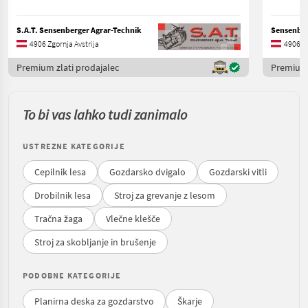
S.A.T. Sensenberger Agrar-Technik
Sensenber
4906 Zgornja Avstrija
4906 Zg
Premium zlati prodajalec
Premium 
To bi vas lahko tudi zanimalo
USTREZNE KATEGORIJE
Cepilnik lesa
Gozdarsko dvigalo
Gozdarski vitli
Drobilnik lesa
Stroj za grevanje z lesom
Tračna žaga
Vlečne klešče
Stroj za skobljanje in brušenje
PODOBNE KATEGORIJE
Planirna deska za gozdarstvo
Škarje