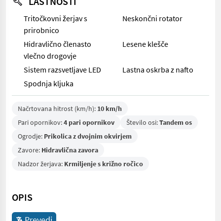
LASTNOSTI
Tritočkovni žerjav s
Neskončni rotator
prirobnico
Hidravlično členasto
Lesene klešče
vlečno drogovje
Sistem razsvetljave LED
Lastna oskrba z nafto
Spodnja kljuka
Načrtovana hitrost (km/h):
10 km/h
Pari opornikov:
4 pari opornikov
Število osi:
Tandem os
Ogrodje:
Prikolica z dvojnim okvirjem
Zavore:
Hidravlična zavora
Nadzor žerjava:
Krmiljenje s križno ročico
OPIS
Prevedi