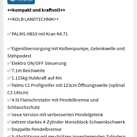
++kompakt und kraftvoll++
++KOLB LANDTECHNIK++
✅PALMS H8SX mit Kran K4.71
✅Eigenölversorgung mit Kolbenpumpe, Gelenkwelle und
Stehpodest
✅Elektro ON/OFF Steuerung
✅7.1m Reichweite
✅1.115kg Hubkraft auf 4m
✅Palms C1 Profigreifer mit 123cm Öffnungsweite (optinal
C3 145cm)
✅4.5t Flanschrotator mit Pendelbremse und
Schlauchschutz
✅neue Version mit verbesserten Pendelgelenk
✅extrem starkes 4-Zylinder Monoblock-Schwenkschwerk
✅Doppelte Pendelbremse
✅A-Abstützung mit geschützen innenliegenden Zylindern