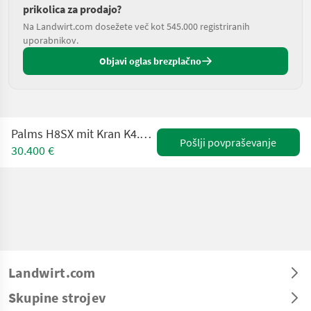
prikolica za prodajo?
Na Landwirt.com dosežete več kot 545.000 registriranih
uporabnikov.
Objavi oglas brezplačno
Palms H8SX mit Kran K4.71 Forstanhänger-Rückwagen-Kran
Pošlji povpraševanje
30.400 €
Landwirt.com
Skupine strojev