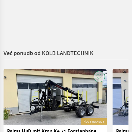
Več ponudb od KOLB LANDTECHNIK
Nova naprava
Palms H8D mit Kran K4.71 Forstanhänger-Rückewagen-Kran