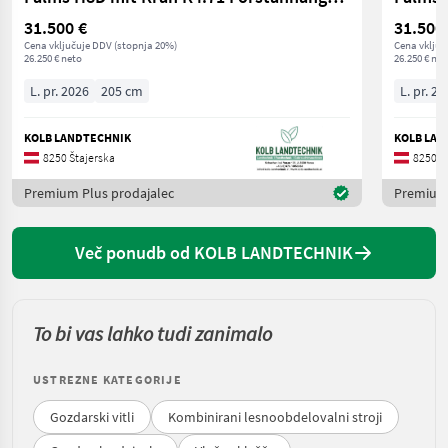
31.500 €
31.500
Cena vključuje DDV (stopnja 20%)
Cena vključ
26.250 € neto
26.250 € net
L. pr. 2026
205 cm
L. pr. 20
KOLB LANDTECHNIK
KOLB LAN
8250 Štajerska
8250 Š
Premium Plus prodajalec
Premium 
Več ponudb od KOLB LANDTECHNIK
To bi vas lahko tudi zanimalo
USTREZNE KATEGORIJE
Gozdarski vitli
Kombinirani lesnoobdelovalni stroji