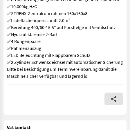
✅10.000kg HzG
✅STRENX-Zentralrohrrahmen 160x160x8
✅Ladeflächenquerschnitt 2.0m²
✅Bereifung 400/60-15.5" auf Forstfelge mit Ventilschutz
✅Hydraulikbremse 2-Rad
✅4 Rungenpaare
✅Rahmenauszug
✅LED Beleuchtung mit klappbarem Schutz
✅2 Zylinder Schwenkdeichsel mit automatischer Sicherung
Bitte bei Besichtigung um Terminvereinbarung damit die
Maschine sicher verfügbar und lagernd is
++KOLB LANDTECHNIK++ ✅PALMS H8SX mit Kran K4.71 ✅Eigenölve
Vaš kontakt