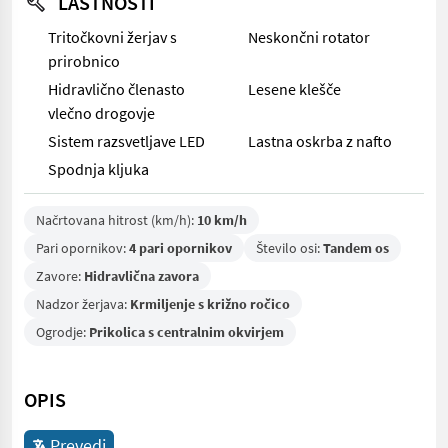
LASTNOSTI
Tritočkovni žerjav s
Neskončni rotator
prirobnico
Hidravlično členasto
Lesene klešče
vlečno drogovje
Sistem razsvetljave LED
Lastna oskrba z nafto
Spodnja kljuka
Načrtovana hitrost (km/h):
10 km/h
Pari opornikov:
4 pari opornikov
Število osi:
Tandem os
Zavore:
Hidravlična zavora
Nadzor žerjava:
Krmiljenje s križno ročico
Ogrodje:
Prikolica s centralnim okvirjem
OPIS
Prevedi