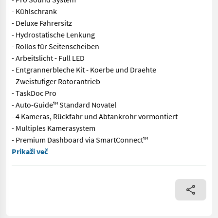
- Kühlschrank
- Deluxe Fahrersitz
- Hydrostatische Lenkung
- Rollos für Seitenscheiben
- Arbeitslicht - Full LED
- Entgrannerbleche Kit - Koerbe und Draehte
- Zweistufiger Rotorantrieb
- TaskDoc Pro
- Auto-Guide™ Standard Novatel
- 4 Kameras, Rückfahr und Abtankrohr vormontiert
- Multiples Kamerasystem
- Premium Dashboard via SmartConnect™
Vorführmaschine IDEAL 8PL zum Sonderpreis!!! Sofort verfügbar!
Prikaži več