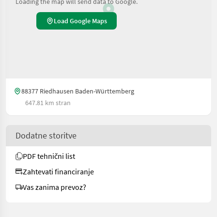
Loading the map will send data to Google.
Load Google Maps
88377 Riedhausen Baden-Württemberg
647.81 km stran
Dodatne storitve
PDF tehnični list
Zahtevati financiranje
Vas zanima prevoz?