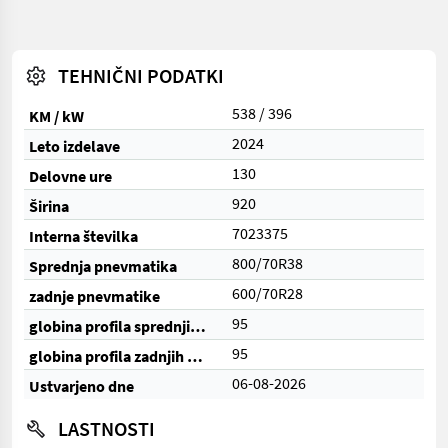
TEHNIČNI PODATKI
538 / 396
KM / kW
2024
Leto izdelave
130
Delovne ure
920
Širina
7023375
Interna številka
800/70R38
Sprednja pnevmatika
600/70R28
zadnje pnevmatike
95
globina profila sprednjih pnevmatik (%)
95
globina profila zadnjih pnevmatik (%)
06-08-2026
Ustvarjeno dne
LASTNOSTI