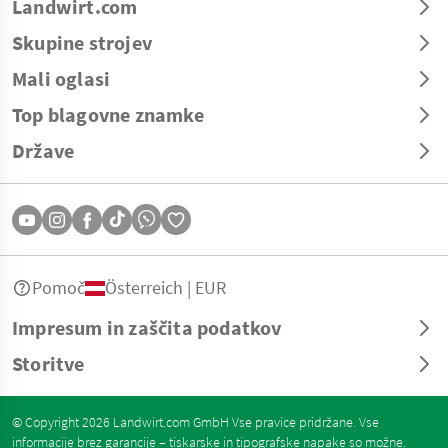
Landwirt.com
Skupine strojev
Mali oglasi
Top blagovne znamke
Države
Pomoč
Österreich | EUR
Impresum in zaščita podatkov
Storitve
© Copyright 2026 Landwirt.com GmbH Vse pravice pridržane. Vse
informacije brez garancije – tiskarske in tipografske napake so možne.