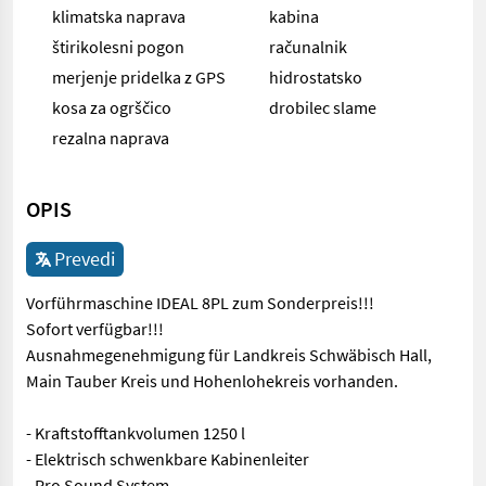
klimatska naprava
kabina
štirikolesni pogon
računalnik
merjenje pridelka z GPS
hidrostatsko
kosa za ogrščico
drobilec slame
rezalna naprava
OPIS
Prevedi
Vorführmaschine IDEAL 8PL zum Sonderpreis!!!
Sofort verfügbar!!!
Ausnahmegenehmigung für Landkreis Schwäbisch Hall,
Main Tauber Kreis und Hohenlohekreis vorhanden.
- Kraftstofftankvolumen 1250 l
- Elektrisch schwenkbare Kabinenleiter
- Pro Sound System