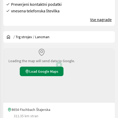
Preverjeni kontaktni podatki
vnesena telefonska številka
Vse nagrade
/
Trg strojev
/
Lancman
Loading the map will send data to Google.
Load Google Maps
8654 Fischbach Štajerska
311.35 km stran