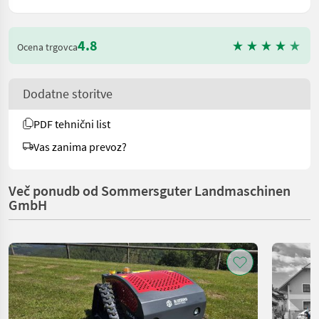
4.8
Ocena trgovca
Dodatne storitve
PDF tehnični list
Vas zanima prevoz?
Več ponudb od Sommersguter Landmaschinen
GmbH