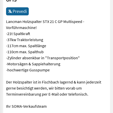
Prevedi
Lancman Holzspalter STX 21 C GP Multispeed -
Vorführmaschine!
-21t Spaltkraft
-37kw Traktorleistung
-117cm max. Spaltlänge
-110cm max. Spalthub
-Zylinder absenkbar in "Transportposition"
-Motorsägen & Sappiehalterung
-hochwertige Gusspumpe
Der Holzspalter ist in Fischbach lagernd & kann jederzeit
gerne besichtigt werden, wir bitten vorab um
Terminvereinbarung per E-Mail oder telefonisch.
Ihr SOMA-Verkaufsteam
Lancman Holzspalter STX 21 C GP Multispeed - Vorführmaschine!