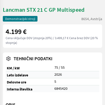
Lancman STX 21 C GP Multispeed
8654, Avstrija
Demonstracijski stroji
4.199 €
Cena vključuje DDV (stopnja 20%)
/ 3.499,17 € Cena brez DDV (20 %
stopnja)
TEHNIČNI PODATKI
75 / 55
KM / kW
2026
Leto izdelave
5
Delovne ure
6845420
Interna številka
OPIS