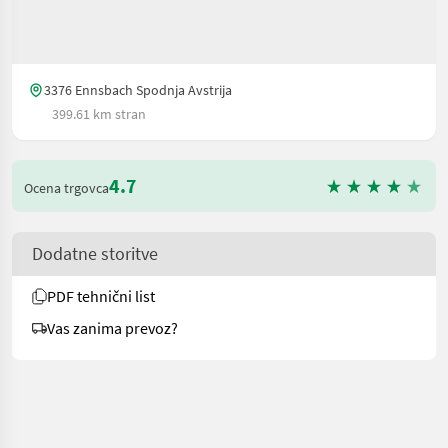
3376 Ennsbach Spodnja Avstrija
399.61 km stran
4.7
Ocena trgovca
Dodatne storitve
PDF tehnični list
Vas zanima prevoz?