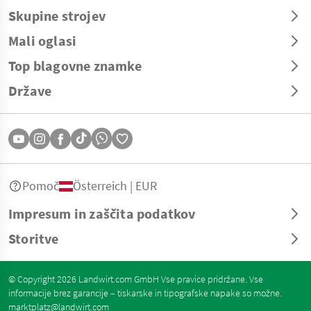
Skupine strojev
Mali oglasi
Top blagovne znamke
Države
Pomoč
Österreich | EUR
Impresum in zaščita podatkov
Storitve
© Copyright 2026 Landwirt.com GmbH Vse pravice pridržane. Vse
informacije brez garancije – tiskarske in tipografske napake so možne.
marktplatz@landwirt.com