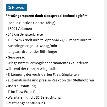
Prevedi
***Düngersparen dank Geospread Technologie***
- Isobus (Section Control fähig)
- 1800 l Volumen
- 245 cm Behälterbreite
- 10 - 24 m Arbeitsbreite, optional 27/33 m Streubreite
- Ausbringmenge 10-320 kg/min
- langsam drehender Rührfinger
- Geospread
- Wiegesystem, ermöglicht permanentes kalibrieren
während der Fahrt, 4 Wiegestäbe
- Erkennung der veränderten Fließfähigkeiten
- automatisierte und präzise Reaktion der Stellmotoren
Zusatzausstattung:
- Trim Flow Exact R
- Warntafeln und LED Beleuchtung
- Restmengenentleerung