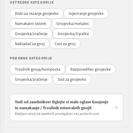
USTREZNE KATEGORIJE
Diski za rezanje gnojevke
Injeciranje gnojevke
Namakalni sistem
Gnojevka/mešalec
Gnojevka/zračenje
Gnojevka/črpalka
Nakladač za gnoj
Cevi za gnoj
PODOBNE KATEGORIJE
Trosilnik gnoja/komposta
Razporeditev gnojevke
Gnojevka/zračenje
Sod za gnojevko
Tudi od zasebnikov: Oglejte si male oglase Gnojenje
in namakanje / Trosilnik mineralnih gnojil
Rabljeni stroji od zasebnih prodajalcev na Landwirt.com