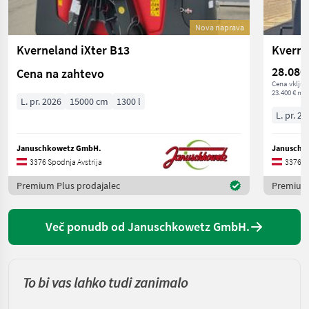
Nova naprava
Kverneland iXter B13
Kverne
28.080
Cena na zahtevo
Cena vključ
23.400 € net
L. pr. 2026
15000 cm
1300 l
L. pr. 20
Januschkowetz GmbH.
Januschk
3376 Spodnja Avstrija
3376 Sp
Premium Plus prodajalec
Premium 
Več ponudb od Januschkowetz GmbH.
To bi vas lahko tudi zanimalo