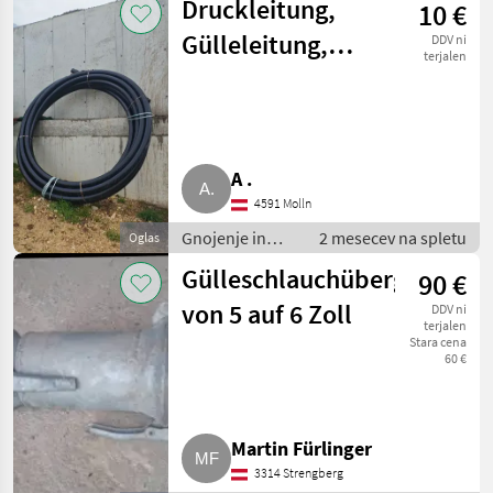
Druckleitung,
10 €
za gnoj
Gülleleitung,
DDV ni
terjalen
Trinkwasserleitung
PN 16 3"
A .
4591 Molln
Gnojenje in
2 mesecev na spletu
Oglas
namakanje /
Gülleschlauchübergangsst
90 €
Cevi za gnoj
von 5 auf 6 Zoll
DDV ni
terjalen
Stara cena
60 €
Martin Fürlinger
3314 Strengberg