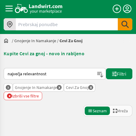
Prebrskaj ponudbe
/
Gnojenje In Namakanje
/
Cevi Za Gnoj
Kupite Cevi za gnoj - novo in rabljeno
Tako je razvrščeno na Landwirt.com
Filtri
x
x
x
Gnojenje In Namakanje
Cevi Za Gnoj
x
Izbriši vse filtre
Seznam
Mreža