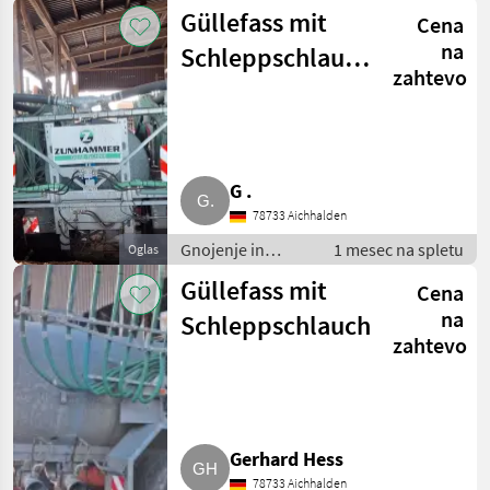
namakanje / Cevi za
Güllefass mit
Cena
gnoj
na
Schleppschlauch
zahtevo
14 cbm
G .
78733 Aichhalden
Gnojenje in
1 mesec na spletu
Oglas
namakanje / Cevi
Güllefass mit
Cena
za gnoj
na
Schleppschlauch
zahtevo
Gerhard Hess
78733 Aichhalden