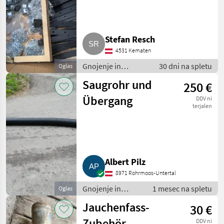
Stefan Resch
4531 Kematen
Gnojenje in
30 dni na spletu
Oglas
namakanje / Cevi za
Saugrohr und
250 €
gnoj
Übergang
DDV ni
terjalen
Albert Pilz
8971 Rohrmoos-Untertal
Gnojenje in
1 mesec na spletu
Oglas
namakanje / Cevi
Jauchenfass-
30 €
za gnoj
Zubehör
DDV ni