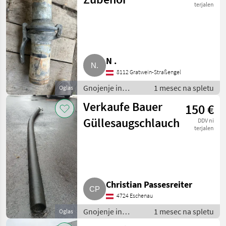
terjalen
N .
8112 Gratwein-Straßengel
Gnojenje in
1 mesec na spletu
Oglas
namakanje / Cevi
Verkaufe Bauer
150 €
za gnoj
Güllesaugschlauch
DDV ni
terjalen
Christian Passesreiter
4724 Eschenau
Gnojenje in
1 mesec na spletu
Oglas
namakanje / Cevi