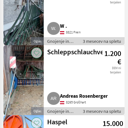
terjalen
W .
8821 Frein
Gnojenje in
3 mesecev na spletu
Oglas
namakanje /
Schleppschlauchverteiler
1.200
Cevi za gnoj
€
DDV ni
terjalen
Andreas Rosenberger
8265 Großhart
Gnojenje in
3 mesecev na spletu
Oglas
namakanje /
Haspel
15.000
Cevi za gnoj