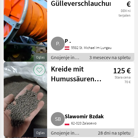
Gülleverschlauchung
€
DDV ni
terjalen
P .
5582 St. Michael Im Lungau
Gnojenje in
3 mesecev na spletu
Oglas
namakanje /
Kreide mit
125 €
Cevi za gnoj
Humussäuren
Stara cena
70 €
BigBag 500 kg
Slawomir Bzdak
62-020 Zalasewo
Gnojenje in
28 dni na spletu
Oglas