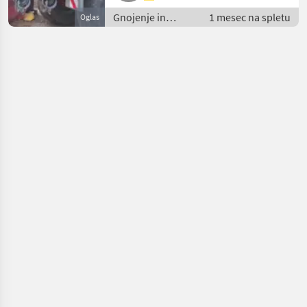
Gnojenje in
1 mesec na spletu
Oglas
namakanje / Cevi
za gnoj