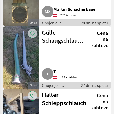
MARKETPLACE
Martin Schacherbauer
Ponudbe
Mali
Marketplace
5282 Ranshofen
trgovcev
oglasi
Gnojenje in
20 dni na spletu
Oglas
namakanje / Cevi za
Gülle-
Cena
gnoj
na
Schaugschlauch
zahtevo
und Saugrohr
T .
4115 Apfelsbach
Gnojenje in
27 dni na spletu
Oglas
namakanje / Cevi za
Halter
Cena
gnoj
na
Schleppschlauch
zahtevo