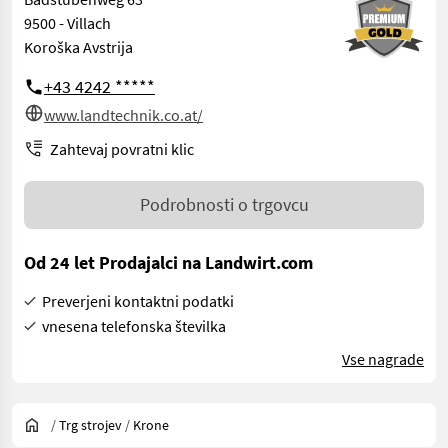
9500 - Villach
Koroška Avstrija
+43 4242 *****
www.landtechnik.co.at/
Zahtevaj povratni klic
Podrobnosti o trgovcu
Od 24 let Prodajalci na Landwirt.com
Preverjeni kontaktni podatki
vnesena telefonska številka
Vse nagrade
/
Trg strojev
/
Krone