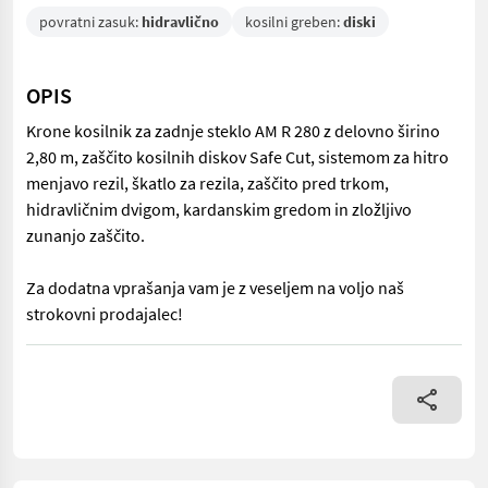
povratni zasuk:
hidravlično
kosilni greben:
diski
OPIS
Krone kosilnik za zadnje steklo AM R 280 z delovno širino
2,80 m, zaščito kosilnih diskov Safe Cut, sistemom za hitro
menjavo rezil, škatlo za rezila, zaščito pred trkom,
hidravličnim dvigom, kardanskim gredom in zložljivo
zunanjo zaščito.
Za dodatna vprašanja vam je z veseljem na voljo naš
strokovni prodajalec!
Krone kosilnik za zadnje steklo AM R 280 z delovno širino 2,80 m