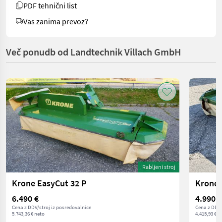
PDF tehnični list
Vas zanima prevoz?
Več ponudb od Landtechnik Villach GmbH
Rabljeni stroj
Krone EasyCut 32 P
Krone 
6.490 €
4.990 €
Cena z DDV/stroj iz posredovalnice
Cena z DDV/
5.743,36 € neto
4.415,93 € n