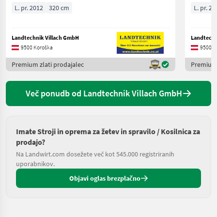
L. pr. 2012
320 cm
L. pr. 20
Landtechnik Villach GmbH
Landtechn
9500 Koroška
9500 K
Premium zlati prodajalec
Premium 
Več ponudb od Landtechnik Villach GmbH
Imate Stroji in oprema za žetev in spravilo / Kosilnica za
prodajo?
Na Landwirt.com dosežete več kot 545.000 registriranih
uporabnikov.
Objavi oglas brezplačno