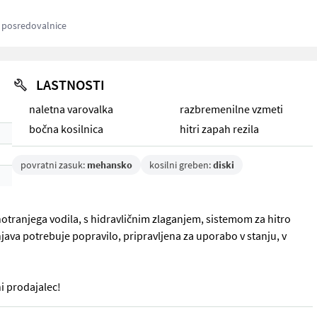
z posredovalnice
LASTNOSTI
naletna varovalka
razbremenilne vzmeti
bočna kosilnica
hitri zapah rezila
povratni zasuk:
mehansko
kosilni greben:
diski
 notranjega vodila, s hidravličnim zlaganjem, sistemom za hitro
va potrebuje popravilo, pripravljena za uporabo v stanju, v
i prodajalec!
 notranjega vodila, s hidravličnim zlaganjem, sistemom za hitro me