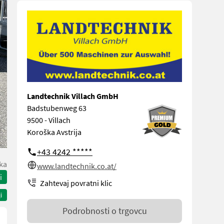
Landtechnik Villach GmbH
Badstubenweg 63
9500 - Villach
Koroška Avstrija
+43 4242 *****
ka
www.landtechnik.co.at/
i
Zahtevaj povratni klic
i
Podrobnosti o trgovcu