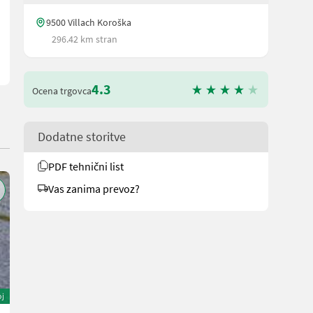
9500 Villach Koroška
296.42 km stran
4.3
Ocena trgovca
Dodatne storitve
PDF tehnični list
Vas zanima prevoz?
oj