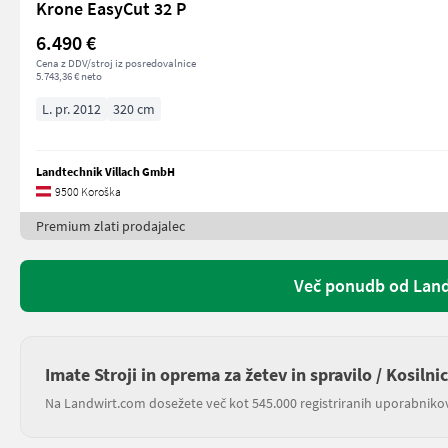
Krone EasyCut 32 P
6.490 €
Cena z DDV/stroj iz posredovalnice
5.743,36 € neto
L. pr. 2012
320 cm
Landtechnik Villach GmbH
9500 Koroška
Premium zlati prodajalec
Več ponudb od Land
Imate Stroji in oprema za žetev in spravilo / Kosilni
Na Landwirt.com dosežete več kot 545.000 registriranih uporabniko