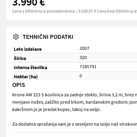
3.990 €
Cena z DDV/stroj iz posredovalnice
/ 3.530,97 € Cena brez DDV/stroj i
TEHNIČNI PODATKI
2007
Leto izdelave
320
Širina
7185791
Interna številka
0
Hektar (ha)
OPIS
Krone AM 323 S kosilnica za zadnje steklo, širina 3,2 m, brez
menjavo nožev, zaščito pred trkom, kardanskim gredom; ponja
kakršnem jo je predal kupec, takoj na voljo.
Za dodatna vprašanja vam je z veseljem na voljo naš strokovn
Krone AM 323 S kosilnica za zadnje steklo, širina 3,2 m, brez