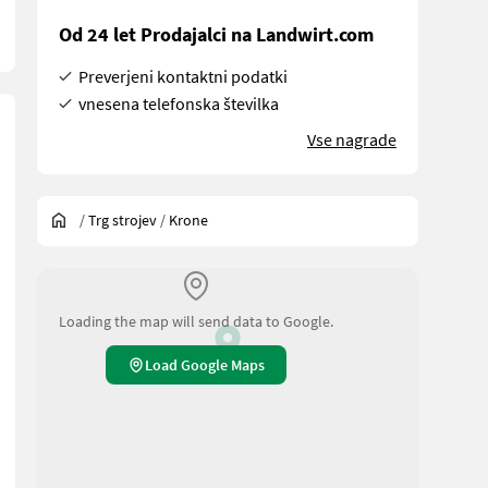
Od 24 let Prodajalci na Landwirt.com
Preverjeni kontaktni podatki
vnesena telefonska številka
Vse nagrade
/
Trg strojev
/
Krone
Loading the map will send data to Google.
Load Google Maps
njavo nožev, zaščito pred trkom, kardanskim gredom; ponjava potrebu