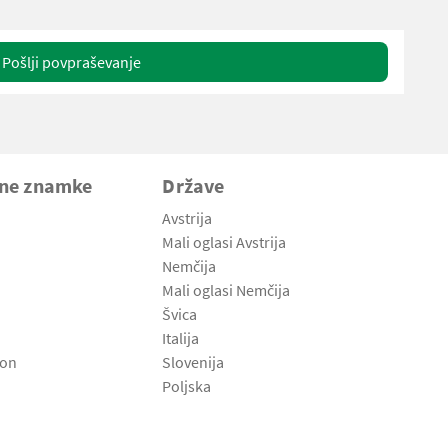
Pošlji povpraševanje
vne znamke
Države
Avstrija
Mali oglasi Avstrija
Nemčija
Mali oglasi Nemčija
Švica
Italija
son
Slovenija
Poljska