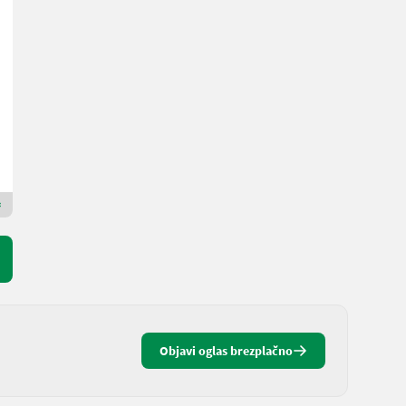
Krone EasyCut 32 P
4.990 €
Cena z DDV/stroj iz posredovalnice
4.415,93 € neto
L. pr. 2011
320 cm
Landtechnik Villach GmbH
9500 Koroška
Premium zlati prodajalec
Objavi oglas brezplačno