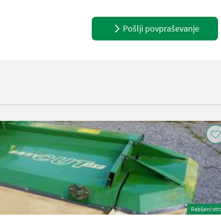
Pošlji povpraševanje
Rabljeni str