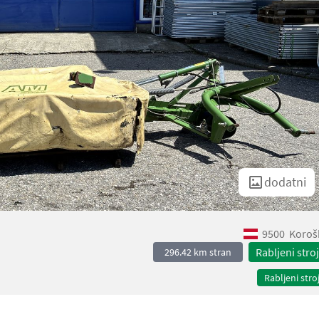
dodatni
9500
Koroš
Rabljeni stroj
296.42 km stran
Rabljeni stroj