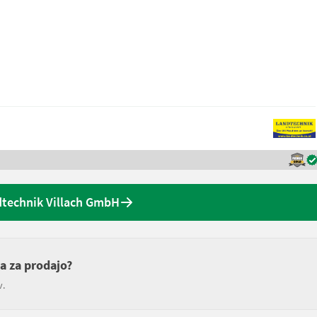
technik Villach GmbH
ca za prodajo?
v.