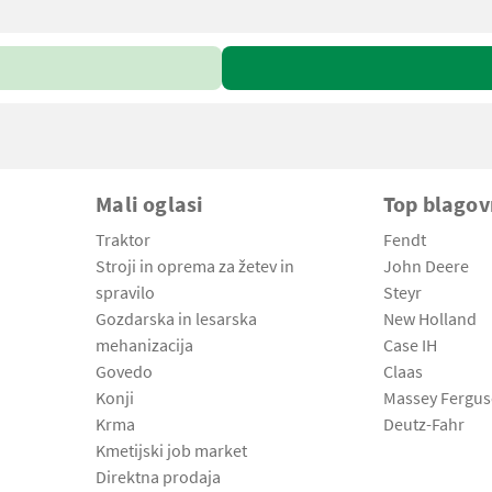
Mali oglasi
Top blago
Traktor
Fendt
Stroji in oprema za žetev in
John Deere
spravilo
Steyr
Gozdarska in lesarska
New Holland
mehanizacija
Case IH
Govedo
Claas
Konji
Massey Fergu
Krma
Deutz-Fahr
Kmetijski job market
Direktna prodaja