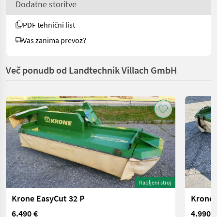
Dodatne storitve
PDF tehnični list
Vas zanima prevoz?
Več ponudb od Landtechnik Villach GmbH
Rabljeni stroj
Krone EasyCut 32 P
Krone 
6.490 €
4.990 €