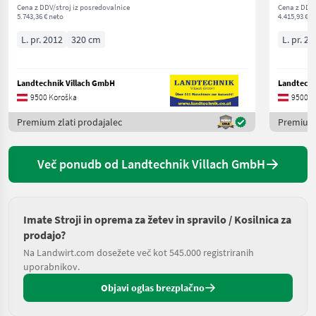
Cena z DDV/stroj iz posredovalnice
Cena z DDV/
5.743,36 € neto
4.415,93 € n
L. pr. 2012
320 cm
L. pr. 20
Landtechnik Villach GmbH
Landtechn
9500 Koroška
9500 K
Premium zlati prodajalec
Premium 
Več ponudb od Landtechnik Villach GmbH
Imate Stroji in oprema za žetev in spravilo / Kosilnica za
prodajo?
Na Landwirt.com dosežete več kot 545.000 registriranih
uporabnikov.
Objavi oglas brezplačno