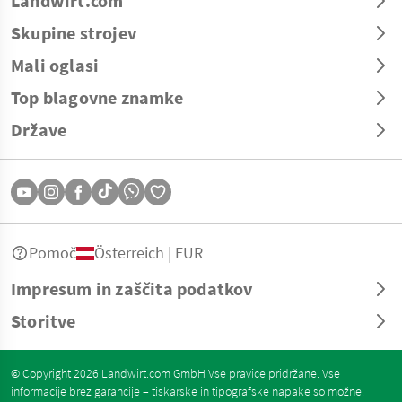
Landwirt.com
Skupine strojev
Mali oglasi
Top blagovne znamke
Države
Pomoč
Österreich | EUR
Impresum in zaščita podatkov
Storitve
© Copyright 2026 Landwirt.com GmbH Vse pravice pridržane. Vse
informacije brez garancije – tiskarske in tipografske napake so možne.