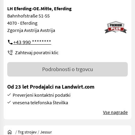
LH Eferding-OE.Mitte, Eferding
Bahnhofstraße 51-55
4070 - Eferding
Zgornja Avstrija Avstrija
+43 990 ********
Zahtevaj povratni klic
Podrobnosti o trgovcu
Od 23 let Prodajalci na Landwirt.com
Preverjeni kontaktni podatki
vnesena telefonska številka
Vse nagrade
/
Trg strojev
/
Jessur