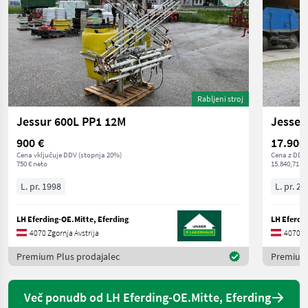
Rabljeni stroj
Jessur 600L PP1 12M
Jesser
900 €
17.900
Cena vključuje DDV (stopnja 20%)
Cena z DDV/
750 € neto
15.840,71 € 
L. pr. 1998
L. pr. 20
LH Eferding-OE.Mitte, Eferding
LH Eferdi
4070 Zgornja Avstrija
4070 Zg
Premium Plus prodajalec
Premium 
Več ponudb od LH Eferding-OE.Mitte, Eferding