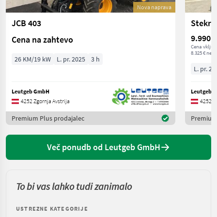
Nova naprava
JCB 403
Stekro
9.990 €
Cena na zahtevo
Cena vključ
8.325 € neto
26 KM/19 kW
L. pr. 2025
3 h
L. pr. 20
Leutgeb GmbH
Leutgeb 
4252 Zgornja Avstrija
4252 Zg
Premium Plus prodajalec
Premium 
Več ponudb od Leutgeb GmbH
To bi vas lahko tudi zanimalo
USTREZNE KATEGORIJE