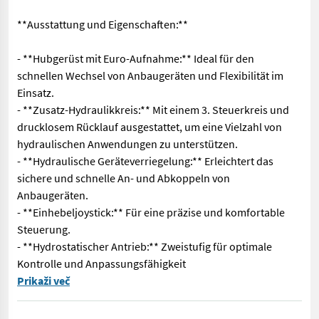
**Ausstattung und Eigenschaften:**
- **Hubgerüst mit Euro-Aufnahme:** Ideal für den
schnellen Wechsel von Anbaugeräten und Flexibilität im
Einsatz.
- **Zusatz-Hydraulikkreis:** Mit einem 3. Steuerkreis und
drucklosem Rücklauf ausgestattet, um eine Vielzahl von
hydraulischen Anwendungen zu unterstützen.
- **Hydraulische Geräteverriegelung:** Erleichtert das
sichere und schnelle An- und Abkoppeln von
Anbaugeräten.
- **Einhebeljoystick:** Für eine präzise und komfortable
Steuerung.
- **Hydrostatischer Antrieb:** Zweistufig für optimale
Kontrolle und Anpassungsfähigkeit
**JCB 403 Hoflader - Leistungsstarker Allrounder für vielseiti
Prikaži več