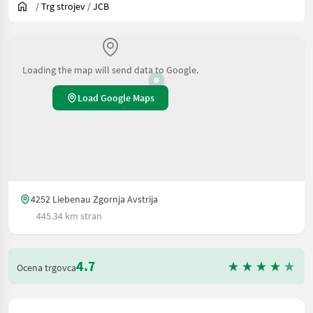
/
Trg strojev
/
JCB
Loading the map will send data to Google.
Load Google Maps
4252 Liebenau Zgornja Avstrija
445.34 km stran
4.7
Ocena trgovca