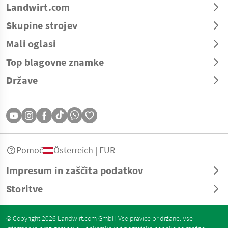
Landwirt.com
Skupine strojev
Mali oglasi
Top blagovne znamke
Države
Pomoč
Österreich | EUR
Impresum in zaščita podatkov
Storitve
© Copyright 2026 Landwirt.com GmbH Vse pravice pridržane. Vse