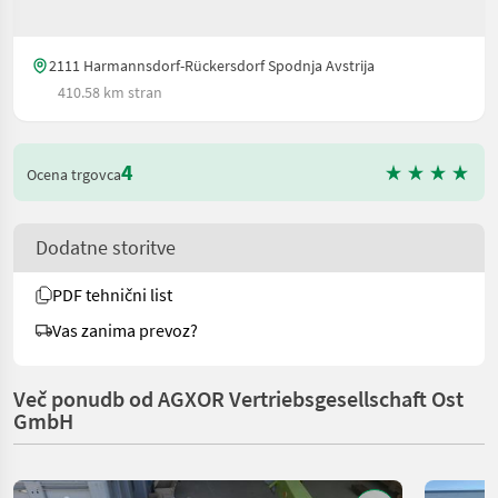
2111 Harmannsdorf-Rückersdorf Spodnja Avstrija
410.58 km stran
4
Ocena trgovca
Dodatne storitve
PDF tehnični list
Vas zanima prevoz?
Več ponudb od AGXOR Vertriebsgesellschaft Ost
GmbH