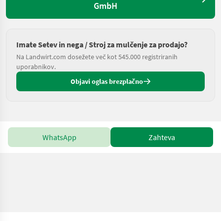
GmbH
Imate Setev in nega / Stroj za mulčenje za prodajo?
Na Landwirt.com dosežete več kot 545.000 registriranih
uporabnikov.
Objavi oglas brezplačno
WhatsApp
Zahteva