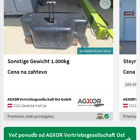
predstavitveni stroj
Sonstige Gewicht 1.000kg
Steyr 
Cena na zahtevo
Cena n
260 KM/
AGXOR Vertriebsgesellschaft Ost GmbH
AGXOR Ver
2111 Spodnja Avstrija
2111 Sp
Premium zlati prodajalec
Premium 
Več ponudb od AGXOR Vertriebsgesellschaft Ost