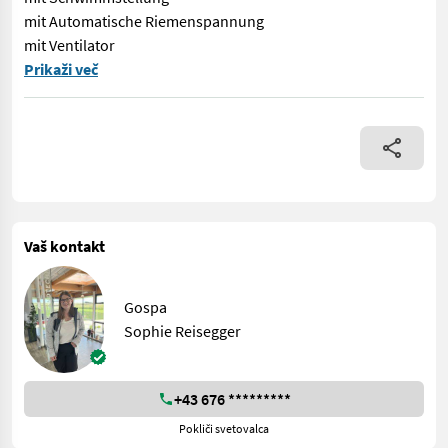
mit Automatische Riemenspannung
mit Ventilator
EDV: 73339 Ausstattungsmerkmale: mit Doppel Spiralrotor mit 
Prikaži več
Vaš kontakt
Gospa
Sophie Reisegger
+43 676 *********
Pokliči svetovalca