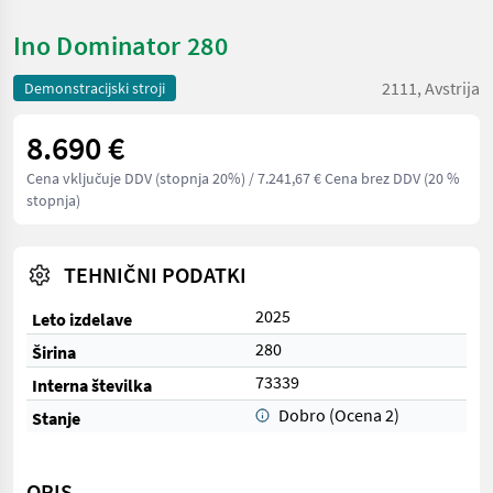
Ino Dominator 280
2111, Avstrija
Demonstracijski stroji
8.690 €
Cena vključuje DDV (stopnja 20%)
/ 7.241,67 € Cena brez DDV (20 %
stopnja)
TEHNIČNI PODATKI
2025
Leto izdelave
280
Širina
73339
Interna številka
Dobro (Ocena 2)
Stanje
OPIS