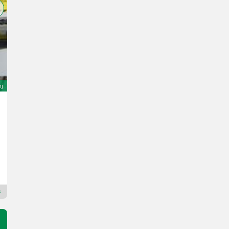
oj
Sonstige Drechselbank Holzmann D1300F gebraucht
1.390 €
DDV ni terjalen
Holzprofi Austria GmbH
4663 Zgornja Avstrija
Premium Plus prodajalec