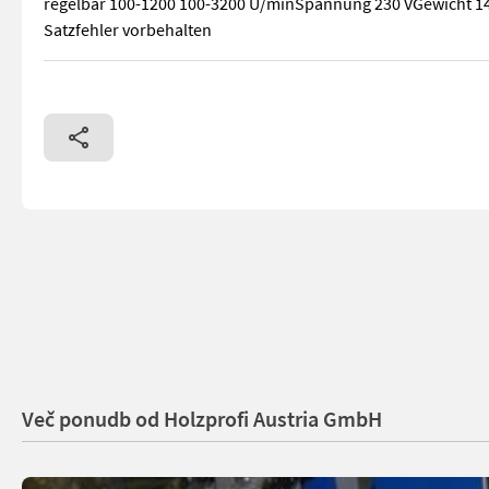
regelbar 100-1200 100-3200 U/minSpannung 230 VGewicht 14
Satzfehler vorbehalten
Ausstellungsmaschine - Drechselbank M1-DB1624FUDie neue P
Več ponudb od Holzprofi Austria GmbH