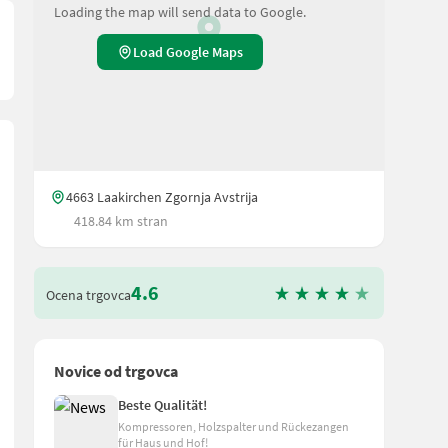
Loading the map will send data to Google.
Load Google Maps
4663 Laakirchen Zgornja Avstrija
418.84 km stran
4.6
Ocena trgovca
Novice od trgovca
Beste Qualität!
Kompressoren, Holzspalter und Rückezangen
für Haus und Hof!