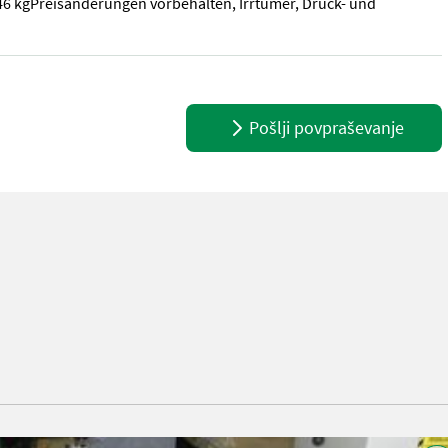
6 kgPreisänderungen vorbehalten, Irrtümer, Druck- und
rofidrechselbank von Holzprofi Maker besticht durch Ihre präzise
Pošlji povpraševanje