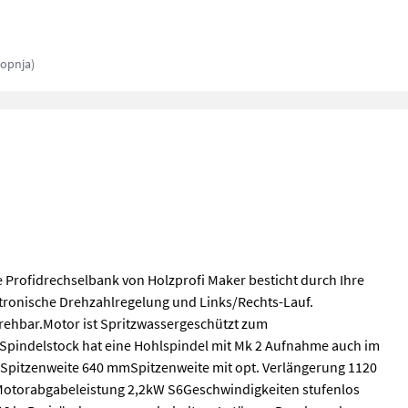
topnja)
rofidrechselbank von Holzprofi Maker besticht durch Ihre
ktronische Drehzahlregelung und Links/Rechts-Lauf.
rehbar.Motor ist Spritzwassergeschützt zum
r Spindelstock hat eine Hohlspindel mit Mk 2 Aufnahme auch im
n:Spitzenweite 640 mmSpitzenweite mit opt. Verlängerung 1120
torabgabeleistung 2,2kW S6Geschwindigkeiten stufenlos