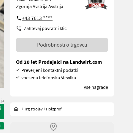
Zgornja Avstrija Avstrija
+43 7613 ****
Zahtevaj povratni klic
Podrobnosti o trgovcu
Od 20 let Prodajalci na Landwirt.com
Preverjeni kontaktni podatki
vnesena telefonska številka
Vse nagrade
ija
i
/
Trg strojev
/
Holzprofi
i