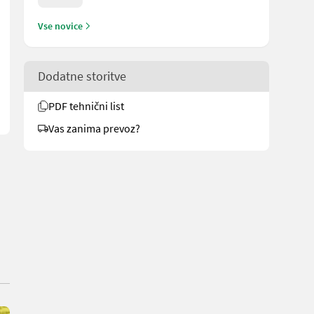
Vse novice
 Verarbeitung, stufenlose Geschwindigkeit durch elektronische D
Dodatne storitve
PDF tehnični list
Vas zanima prevoz?