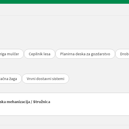
riga mulčer
Cepilnik lesa
Planirna deska za gozdarstvo
Drobi
račna žaga
Vrvni dostavni sistemi
rska mehanizacija / Stružnica