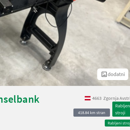
dodatni
chselbank
4663
Zgornja Avstr
Rabljen
stroji
418.84 km stran
Rabljeni stroj