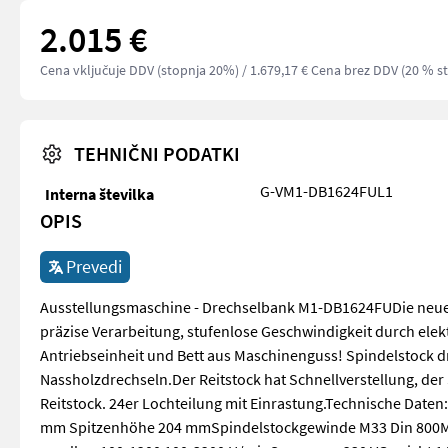
2.015 €
Cena vključuje DDV (stopnja 20%)
/ 1.679,17 € Cena brez DDV (20 % s
TEHNIČNI PODATKI
G-VM1-DB1624FUL1
Interna številka
OPIS
Prevedi
Ausstellungsmaschine - Drechselbank M1-DB1624FUDie neue P
präzise Verarbeitung, stufenlose Geschwindigkeit durch ele
Antriebseinheit und Bett aus Maschinenguss! Spindelstock d
Nassholzdrechseln.Der Reitstock hat Schnellverstellung, de
Reitstock. 24er Lochteilung mit Einrastung.Technische Date
mm Spitzenhöhe 204 mmSpindelstockgewinde M33 Din 800Mo