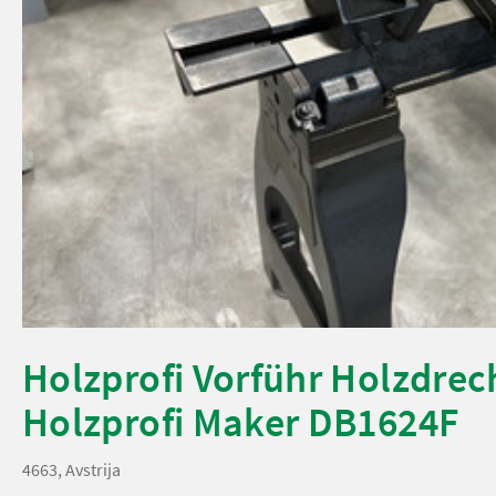
Holzprofi Vorführ Holzdre
Holzprofi Maker DB1624F
4663, Avstrija