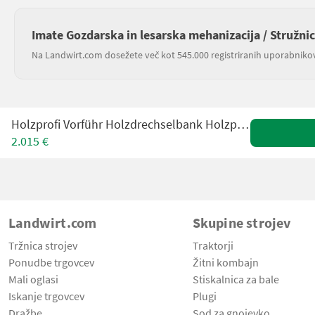
Imate Gozdarska in lesarska mehanizacija / Stružnic
Na Landwirt.com dosežete več kot 545.000 registriranih uporabniko
Holzprofi Vorführ Holzdrechselbank Holzprofi Maker DB1624F
2.015 €
Landwirt.com
Skupine strojev
Tržnica strojev
Traktorji
Ponudbe trgovcev
Žitni kombajn
Mali oglasi
Stiskalnica za bale
Iskanje trgovcev
Plugi
Dražbe
Sod za gnojevko