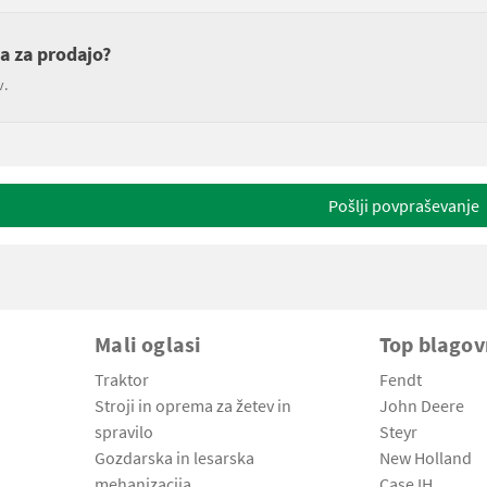
a za prodajo?
v.
Pošlji povpraševanje
Mali oglasi
Top blago
Traktor
Fendt
Stroji in oprema za žetev in
John Deere
spravilo
Steyr
Gozdarska in lesarska
New Holland
mehanizacija
Case IH