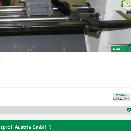
Rabljeni str
t
zprofi Austria GmbH