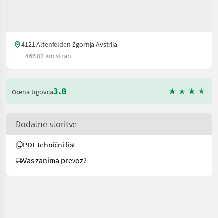
4121 Altenfelden Zgornja Avstrija
466.02 km stran
3.8
Ocena trgovca
Dodatne storitve
PDF tehnični list
Vas zanima prevoz?