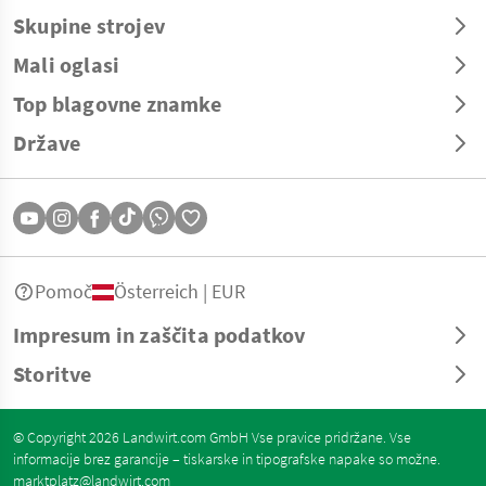
Skupine strojev
Mali oglasi
Top blagovne znamke
Države
Pomoč
Österreich | EUR
Impresum in zaščita podatkov
Storitve
© Copyright 2026 Landwirt.com GmbH Vse pravice pridržane. Vse
informacije brez garancije – tiskarske in tipografske napake so možne.
marktplatz@landwirt.com