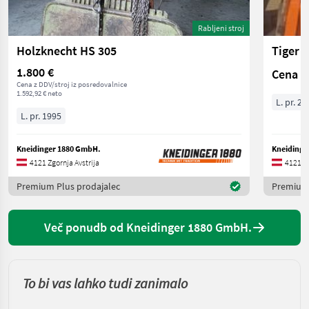
Rabljeni stroj
Holzknecht HS 305
Tiger 
1.800 €
Cena n
Cena z DDV/stroj iz posredovalnice
1.592,92 € neto
L. pr. 20
L. pr. 1995
Kneidinger 1880 GmbH.
Kneidinge
4121 Zgornja Avstrija
4121 Zg
Premium Plus prodajalec
Premium 
Več ponudb od Kneidinger 1880 GmbH.
To bi vas lahko tudi zanimalo