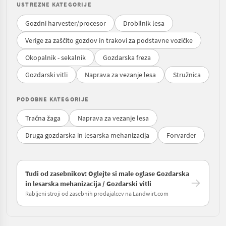
USTREZNE KATEGORIJE
Gozdni harvester/procesor
Drobilnik lesa
Verige za zaščito gozdov in trakovi za podstavne vozičke
Okopalnik - sekalnik
Gozdarska freza
Gozdarski vitli
Naprava za vezanje lesa
Stružnica
PODOBNE KATEGORIJE
Tračna žaga
Naprava za vezanje lesa
Druga gozdarska in lesarska mehanizacija
Forvarder
Tudi od zasebnikov: Oglejte si male oglase Gozdarska
in lesarska mehanizacija / Gozdarski vitli
Rabljeni stroji od zasebnih prodajalcev na Landwirt.com