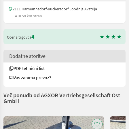
2111 Harmannsdorf-Rückersdorf Spodnja Avstrija
410.58 km stran
4
Ocena trgovca
Dodatne storitve
PDF tehnični list
Vas zanima prevoz?
Več ponudb od AGXOR Vertriebsgesellschaft Ost
GmbH