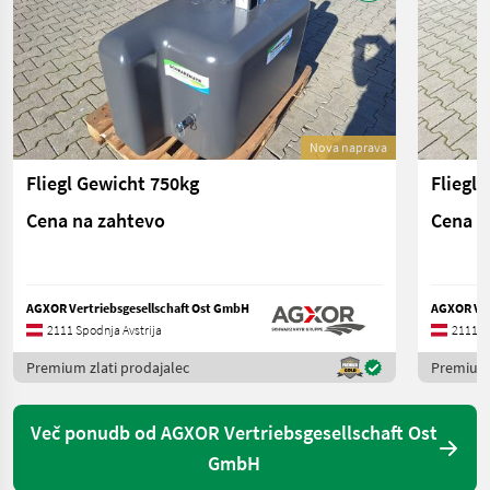
Nova naprava
Fliegl Gewicht 750kg
Fliegl
Cena na zahtevo
Cena n
AGXOR Vertriebsgesellschaft Ost GmbH
AGXOR Ver
2111 Spodnja Avstrija
2111 Sp
Premium zlati prodajalec
Premium 
Več ponudb od AGXOR Vertriebsgesellschaft Ost
GmbH