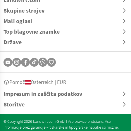
Skupine strojev
Mali oglasi
Top blagovne znamke
Države
Pomoč
Österreich | EUR
Impresum in zaščita podatkov
Storitve
© Copyright 2026 Landwirt.com GmbH Vse pravice pridržane. Vse
informacije brez garancije – tiskarske in tipografske napake so možne.