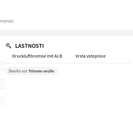
stopnja)
LASTNOSTI
Druckluftbremse mit ALB
Vrsta vstopnice
Število osi:
Triosno vozilo