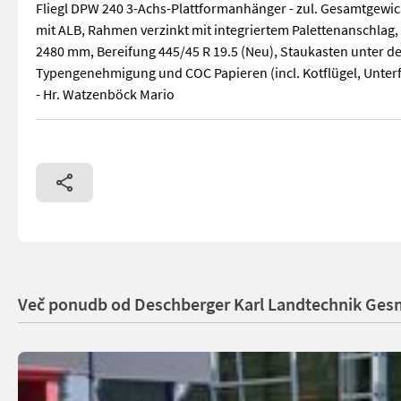
Fliegl DPW 240 3-Achs-Plattformanhänger - zul. Gesamtgewic
mit ALB, Rahmen verzinkt mit integriertem Palettenanschlag
2480 mm, Bereifung 445/45 R 19.5 (Neu), Staukasten unter d
Typengenehmigung und COC Papieren (incl. Kotflügel, Unter
- Hr. Watzenböck Mario
Fliegl DPW 240 3-Achs-Plattformanhänger - zul. Gesamtgewic
Več ponudb od Deschberger Karl Landtechnik Ge