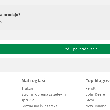
za prodajo?
v.
Pošlji povpraševanje
Mali oglasi
Top blago
Traktor
Fendt
Stroji in oprema za žetev in
John Deere
spravilo
Steyr
Gozdarska in lesarska
New Holland