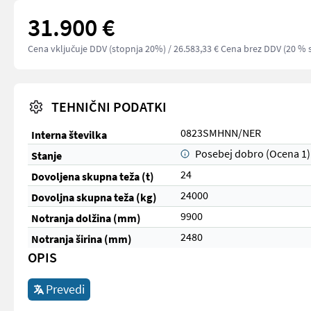
31.900 €
Cena vključuje DDV (stopnja 20%)
/ 26.583,33 € Cena brez DDV (20 % 
TEHNIČNI PODATKI
0823SMHNN/NER
Interna številka
Posebej dobro (Ocena 1)
Stanje
24
Dovoljena skupna teža (t)
24000
Dovoljna skupna teža (kg)
9900
Notranja dolžina (mm)
2480
Notranja širina (mm)
OPIS
Prevedi