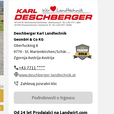
Deschberger Karl Landtechnik
GesmbH & Co KG
Oberfucking 8
4774 - St. Marienkirchen/Schärding
Zgornja Avstrija Avstrija
+43 7711 ****
www.deschberger-landtechnik.at
Zahtevaj povratni klic
ija
Podrobnosti o trgovcu
e
Od 24 let Prodajalci na Landwirt.com