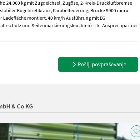
ht: 24.000 kg mit Zugdeichsel, Zugöse, 2-Kreis-Druckluftbremse
, stabiler Kugeldrehkranz, Parabelfederung, Brücke 9900 mm x
er Ladefläche montiert, 40 km/h Ausführung mit EG
fahrschutz und Seitenmarkierungsleuchten) - Ihr Ansprechpartner
ht: 24.000 kg mit Zugdeichsel, Zugöse, 2-Kreis-Druckluftbremse mi
Pošlji povpraševanje
smbH & Co KG