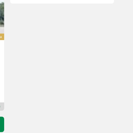
va
Fliegl Kehrmaschine Typ 500 - 2.100 mm breit
8.790 €
Cena vključuje DDV (stopnja 20%)
7.325 € neto
Deschberger Karl Landtechnik GesmbH & Co KG
4774 Zgornja Avstrija
Premium zlati prodajalec