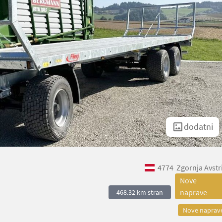
dodatni
4774
Zgornja Avstr
Nove
naprave
468.32 km stran
Nove naprav