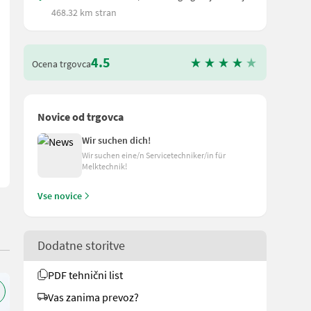
468.32 km stran
4.5
Ocena trgovca
t ALB, Rahmen verzinkt mit integriertem Palettenanschlag, stabil
Novice od trgovca
Wir suchen dich!
Wir suchen eine/n Servicetechniker/in für
Melktechnik!
Vse novice
Dodatne storitve
PDF tehnični list
Vas zanima prevoz?