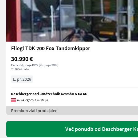
Fliegl TDK 200 Fox Tandemkipper
30.990 €
Cena vključuje DDV (stopnja 20%)
25.825 € neto
L. pr. 2026
Deschberger Karl Landtechnik GesmbH & Co KG
4774 Zgornja Avstrija
Premium zlati prodajalec
Več ponudb od Deschberger K