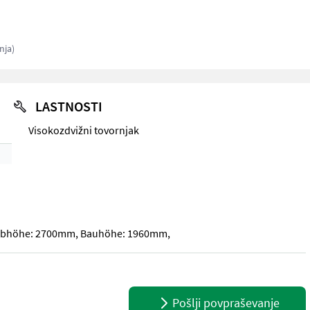
nja)
LASTNOSTI
Visokozdvižni tovornjak
 Hubhöhe: 2700mm, Bauhöhe: 1960mm,
 Hubhöhe: 2700mm, Bauhöhe: 1960mm,
Pošlji povpraševanje