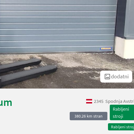
dodatni
ium
2345
Spodnja Avstr
Rabljeni
stroji
380.26 km stran
Rabljeni stroj