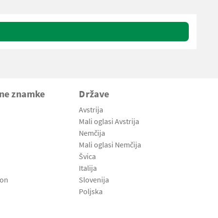
vne znamke
Države
Avstrija
Mali oglasi Avstrija
Nemčija
Mali oglasi Nemčija
Švica
Italija
son
Slovenija
Poljska