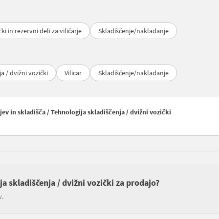
čki in rezervni deli za viličarje
Skladiščenje/nakladanje
a / dvižni vozički
Vilicar
Skladiščenje/nakladanje
ev in skladišča / Tehnologija skladiščenja / dvižni vozički
ja skladiščenja / dvižni vozički za prodajo?
v.