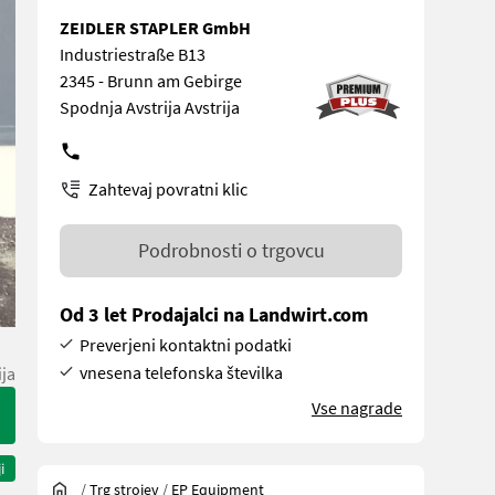
ZEIDLER STAPLER GmbH
Industriestraße B13
2345 - Brunn am Gebirge
Spodnja Avstrija Avstrija
Zahtevaj povratni klic
Podrobnosti o trgovcu
Od 3 let Prodajalci na Landwirt.com
Preverjeni kontaktni podatki
vnesena telefonska številka
ija
Vse nagrade
i
/
Trg strojev
/
EP Equipment