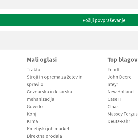
Pošlji povpraševanje
Mali oglasi
Top blago
Traktor
Fendt
Stroji in oprema za žetev in
John Deere
spravilo
Steyr
Gozdarska in lesarska
New Holland
mehanizacija
Case IH
Govedo
Claas
Konji
Massey Fergu
Krma
Deutz-Fahr
Kmetijski job market
Direktna prodaja