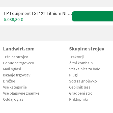
EP Equipment ESL122 Lithium NEUMASCHINE
5.038,80 €
Landwirt.com
Skupine strojev
Tržnica strojev
Traktorji
Ponudbe trgovcev
Žitni kombajn
Mali oglasi
Stiskalnica za bale
Iskanje trgovcev
Plugi
Dražbe
Sod za gnojevko
Vse kategorije
Cepilnik lesa
Vse blagovne znamke
Gradbeni stroji
Oddaj oglas
Priklopniki