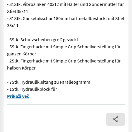
- 31Stk. Vibrozinken 40x12 mit Halter und Sondermutter für
Stiel 35x11
- 31Stk. Gänsefußschar 180mm hartmetallbestückt mit Stiel
35x11
- 6Stk. Schutzscheiben groß gezackt
- 5Stk. Fingerhacke mit Simple Grip Schnellverstellung für
ganzen Körper
- 2Stk. Fingerhacke mit Simple Grip Schnellverstellung für
halben Körper
- 7Stk. Hydraulikleitung zu Paralleogramm
- 1Stk. Hydraulikblock für
- Vorführgerät mit ca. 60ha - Universalhackgerät Chopstar On
Prikaži več