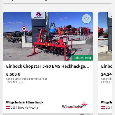
Rabljeni stroj
Einböck Chopstar 5-90 EMS Heckhackgerät 4x90cm
Einböc
8.500 €
24.240
Cena z DDV/stroj iz posredovalnice
Cena vključ
7.522,12 € neto
20.200 € net
Wingelhofer & Söhne GmbH
Wingelho
2084 Spodnja Avstrija
2084 Sp