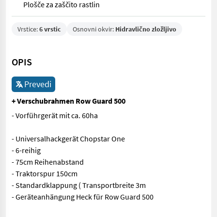
Plošče za zaščito rastlin
Vrstice:
6 vrstic
Osnovni okvir:
Hidravlično zložljivo
OPIS
Prevedi
+ Verschubrahmen Row Guard 500
- Vorführgerät mit ca. 60ha
- Universalhackgerät Chopstar One
- 6-reihig
- 75cm Reihenabstand
- Traktorspur 150cm
- Standardklappung ( Transportbreite 3m
- Geräteanhängung Heck für Row Guard 500