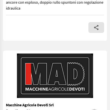
ancore con esploso, doppio rullo spuntoni con regolazione
idraulica
Dissodatore portato Dondi 807, larghezza di lavoro 3 m, 7 anco
Macchine Agricole Devoti Srl