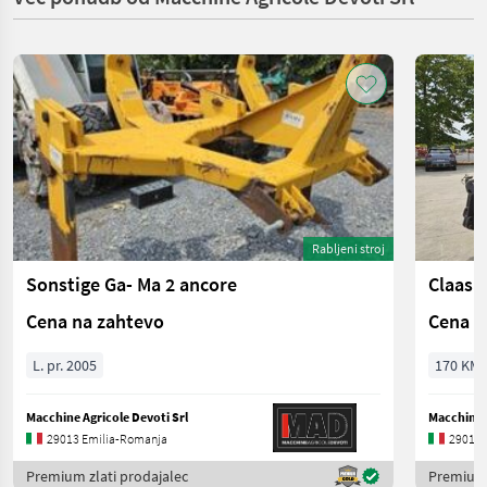
Rabljeni stroj
Sonstige Ga- Ma 2 ancore
Claas 
Cena na zahtevo
Cena n
L. pr. 2005
170 KM/
Macchine Agricole Devoti Srl
Macchine A
29013 Emilia-Romanja
29013 
Premium zlati prodajalec
Premium 