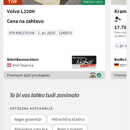
TOP
Rabljeni stroj
Volvo L220H
Kramer
Cena na zahtevo
17.731
379 KM/279 kW
L. pr. 2020
12400 h
Cena vključ
14.900 € net
L. pr. 20
Nebel Baumaschinen
BayWa Ma
8424 Štajerska
85077 
Premium zlati prodajalec
Premium 
To bi vas lahko tudi zanimalo
USTREZNE KATEGORIJE
Bager goseničar
Hidravlična kladiva
Presejalne naprava
Bagri z nogami