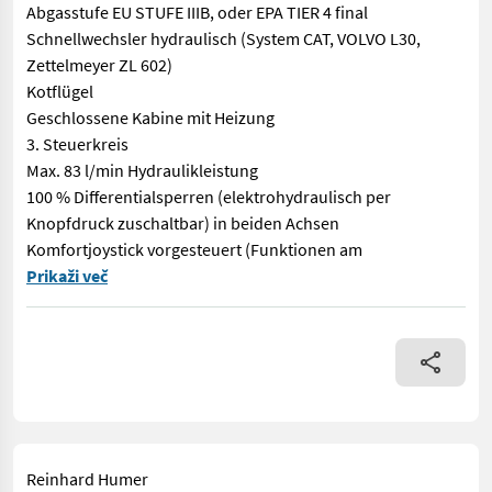
Abgasstufe EU STUFE IIIB, oder EPA TIER 4 final
Schnellwechsler hydraulisch (System CAT, VOLVO L30,
Zettelmeyer ZL 602)
Kotflügel
Geschlossene Kabine mit Heizung
3. Steuerkreis
Max. 83 l/min Hydraulikleistung
100 % Differentialsperren (elektrohydraulisch per
Knopfdruck zuschaltbar) in beiden Achsen
Komfortjoystick vorgesteuert (Funktionen am
Caterpillar 908 M Radlader ca. 6365 kg Baujahr 2019 Ca. 4387 B
Prikaži več
Reinhard Humer