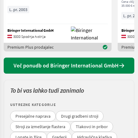
Cena vključ
35.000 € net
L. pr. 2003
L. pr. 20
Biringer International GmbH
Biringer 
3800 Spodnja Avstrija
3800 Sp
Premium Plus prodajalec
Premium 
Več ponudb od Biringer International GmbH
To bi vas lahko tudi zanimalo
USTREZNE KATEGORIJE
Presejalne naprava
Drugi gradbeni stroji
Stroji za izmeštanje flastera
Tlakovci in pribor
Lopate in žlice
Grederji
Hidravlična kladiva