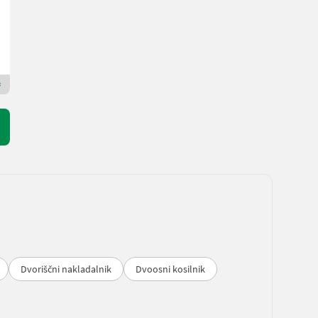
Landforst TechnikCenter Knittelfeld
8723 Štajerska
Premium Plus prodajalec
Dvoriščni nakladalnik
Dvoosni kosilnik