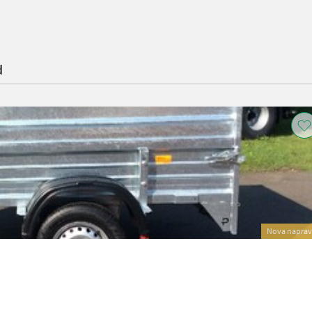
d
Nova napra