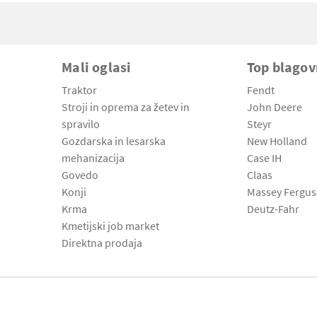
Mali oglasi
Top blago
Traktor
Fendt
Stroji in oprema za žetev in
John Deere
spravilo
Steyr
Gozdarska in lesarska
New Holland
mehanizacija
Case IH
Govedo
Claas
Konji
Massey Fergu
Krma
Deutz-Fahr
Kmetijski job market
Direktna prodaja