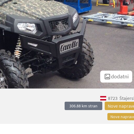
dodatni
8723
Štajers
Nove naprav
306.88 km stran
Nove naprav