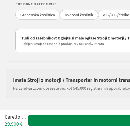
PODOBNE KATEGORIJE
Grebenska kosilnica
Dvoosni kosilnik
ATV/UTV/štiriko
Tudi od zasebnikov: Oglejte si male oglase Stroji z motorji /
Rabljeni stroji od zasebnih prodajalcev na Landwirt.com
Imate Stroji z motorji / Transporter in motorni tran
Na Landwirt.com dosežete več kot 545.000 registriranih uporabniko
Carello TR5
29.900 €