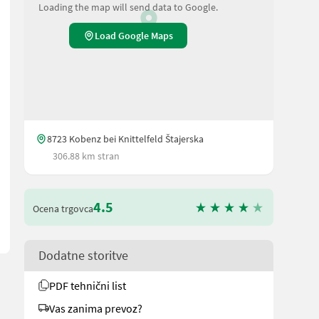
Loading the map will send data to Google.
Load Google Maps
8723 Kobenz bei Knittelfeld Štajerska
en oder Wegstrecken zu ersparen, bitten wir Sie um vorherige Ko
306.88 km stran
4.5
Ocena trgovca
Dodatne storitve
PDF tehnični list
Vas zanima prevoz?