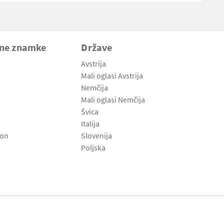
vne znamke
Države
Avstrija
Mali oglasi Avstrija
Nemčija
Mali oglasi Nemčija
Švica
Italija
son
Slovenija
Poljska