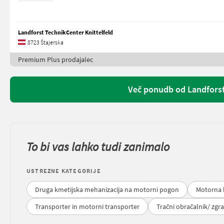
Landforst TechnikCenter Knittelfeld
8723 Štajerska
Premium Plus prodajalec
Več ponudb od Landforst
To bi vas lahko tudi zanimalo
USTREZNE KATEGORIJE
Druga kmetijska mehanizacija na motorni pogon
Motorna k
Transporter in motorni transporter
Tračni obračalnik/ zgra