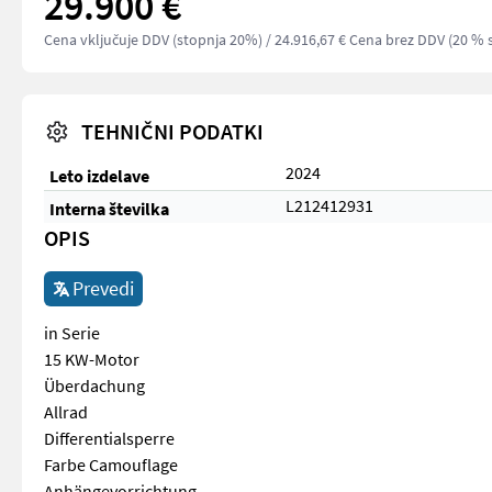
29.900 €
Cena vključuje DDV (stopnja 20%)
/ 24.916,67 € Cena brez DDV (20 % 
TEHNIČNI PODATKI
2024
Leto izdelave
L212412931
Interna številka
OPIS
Prevedi
in Serie
15 KW-Motor
Überdachung
Allrad
Differentialsperre
Farbe Camouflage
Anhängevorrichtung