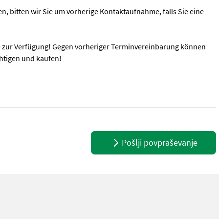
, bitten wir Sie um vorherige Kontaktaufnahme, falls Sie eine
e zur Verfügung! Gegen vorheriger Terminvereinbarung können
htigen und kaufen!
 Farbe Camouflage Anhängevorrichtung Um Ihnen unnötige Wartezeit
Pošlji povpraševanje