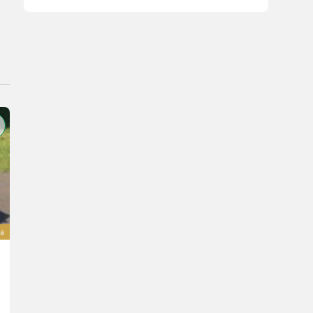
va
Sonstige Superbac oval 450 Liter
Cena na zahtevo
L. pr. 2026