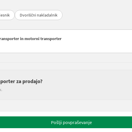
lesnik
Dvoriščni nakladalnik
 Transporter in motorni transporter
sporter za prodajo?
v.
Pošlji povpraševanje