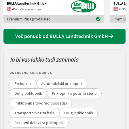
BULLA Landtechnik GmbH
BULLA La
4595 Zgornja Avstrija
4595 Zg
Premium Plus prodajalec
Premium 
Več ponudb od BULLA Landtechnik GmbH
To bi vas lahko tudi zanimalo
USTREZNE KATEGORIJE
Prekucnik
Avtomobilski priklopnik
Dolly priklopnik
Priklopnik s potisno steno
Priklopnik s tovorno ploščadjo
Transportni voz za bale
Drugi priklopniki
Rezervni delovi za priklopnik