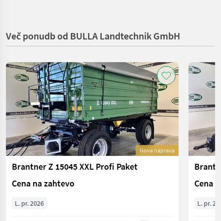
Več ponudb od BULLA Landtechnik GmbH
Nova naprava
Brantner Z 15045 XXL Profi Paket
Brantn
Cena na zahtevo
Cena n
L. pr. 2026
L. pr. 20