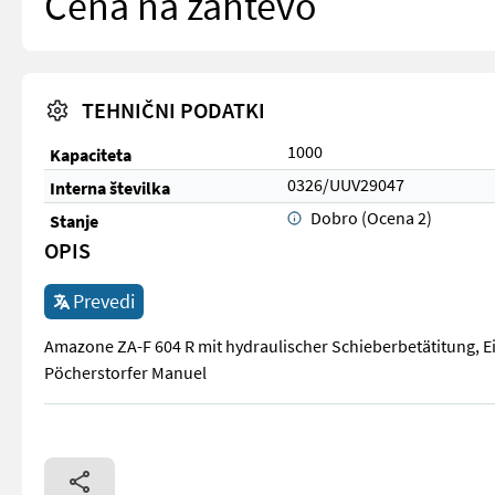
Cena na zahtevo
TEHNIČNI PODATKI
1000
Kapaciteta
0326/UUV29047
Interna številka
Dobro (Ocena 2)
Stanje
OPIS
Prevedi
Amazone ZA-F 604 R mit hydraulischer Schieberbetätitung, E
Pöcherstorfer Manuel
Amazone ZA-F 604 R mit hydraulischer Schieberbetätitung, E