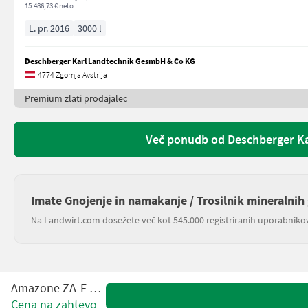
15.486,73 € neto
L. pr. 2016
3000 l
Deschberger Karl Landtechnik GesmbH & Co KG
4774 Zgornja Avstrija
Premium zlati prodajalec
Več ponudb od Deschberger K
Imate Gnojenje in namakanje / Trosilnik mineralnih 
Na Landwirt.com dosežete več kot 545.000 registriranih uporabniko
Amazone ZA-F 604 R
Cena na zahtevo