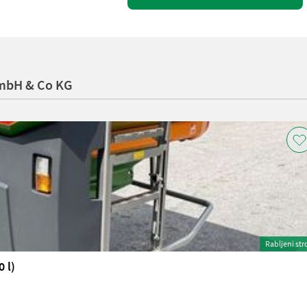
smbH & Co KG
Rabljeni str
 l)