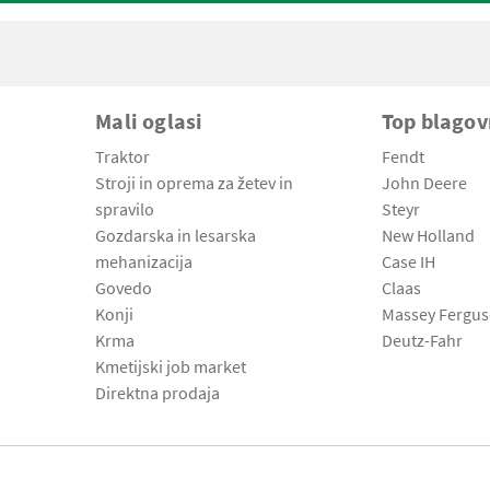
Mali oglasi
Top blago
Traktor
Fendt
Stroji in oprema za žetev in
John Deere
spravilo
Steyr
Gozdarska in lesarska
New Holland
mehanizacija
Case IH
Govedo
Claas
Konji
Massey Fergu
Krma
Deutz-Fahr
Kmetijski job market
Direktna prodaja