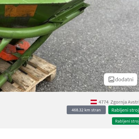
dodatni
4774
Zgornja Avstr
Rabljeni stroj
468.32 km stran
Rabljeni stroj