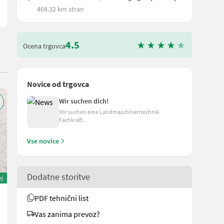
468.32 km stran
4.5
Ocena trgovca
Novice od trgovca
Wir suchen dich!
Wir suchen eine Landmaschinentechnik
Fachkraft.
Vse novice
Dodatne storitve
oj
Amazone ZA-M 1501 profiS Hydro Wiegestreuer
PDF tehnični list
11.940 €
Vas zanima prevoz?
Cena vključuje DDV (stopnja 20%)