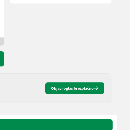
9.950 € neto
L. pr. 2013
2500 l
Deschberger Karl Landtechnik GesmbH & Co KG
4774 Zgornja Avstrija
Premium zlati prodajalec
Objavi oglas brezplačno