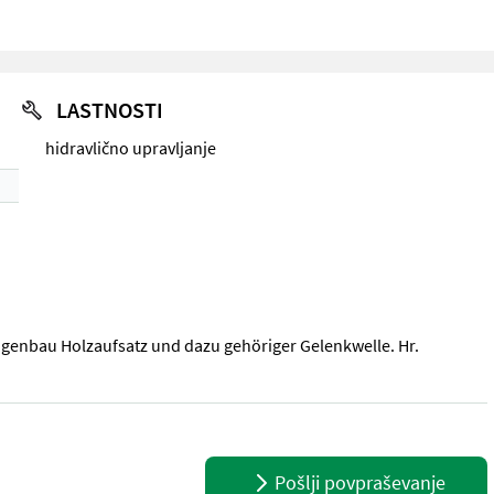
LASTNOSTI
hidravlično upravljanje
igenbau Holzaufsatz und dazu gehöriger Gelenkwelle. Hr.
igenbau Holzaufsatz und dazu gehöriger Gelenkwelle. Hr. Pöcherst
Pošlji povpraševanje