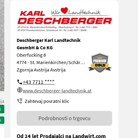
Deschberger Karl Landtechnik
GesmbH & Co KG
Oberfucking 8
4774 - St. Marienkirchen/Schärding
Zgornja Avstrija Avstrija
+43 7711 ****
www.deschberger-landtechnik.at
Zahtevaj povratni klic
ija
i
Podrobnosti o trgovcu
i
Od 24 let Prodajalci na Landwirt.com