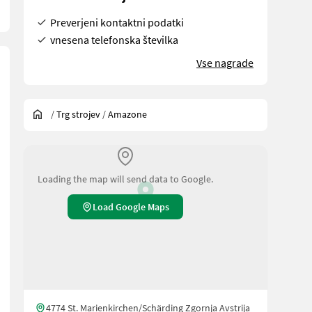
Preverjeni kontaktni podatki
vnesena telefonska številka
Vse nagrade
/
Trg strojev
/
Amazone
Loading the map will send data to Google.
Load Google Maps
orfer Manuel
4774 St. Marienkirchen/Schärding Zgornja Avstrija