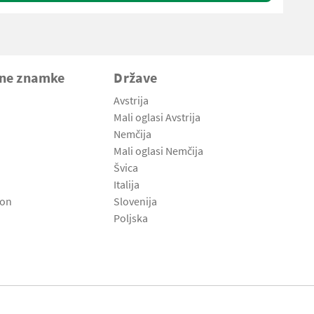
vne znamke
Države
Avstrija
Mali oglasi Avstrija
Nemčija
Mali oglasi Nemčija
Švica
Italija
son
Slovenija
Poljska