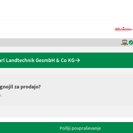
arl Landtechnik GesmbH & Co KG
gnojil za prodajo?
v.
Pošlji povpraševanje