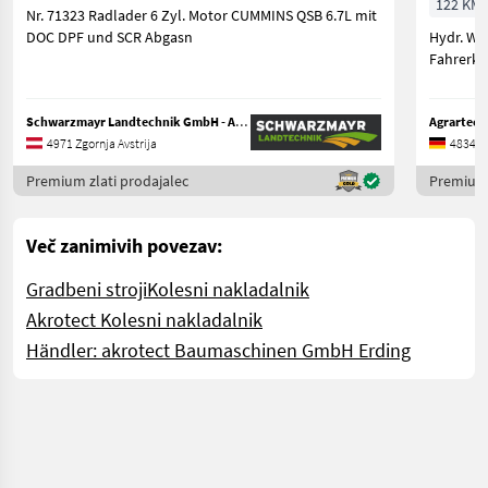
122 KM/
Nr. 71323 Radlader 6 Zyl. Motor CUMMINS QSB 6.7L mit
DOC DPF und SCR Abgasn
Hydr. Wer
Fahrerka
Schwarzmayr Landtechnik GmbH - Aurolzmünster
Agrartech
4971 Zgornja Avstrija
48341 S
Premium zlati prodajalec
Premium 
Več zanimivih povezav:
Gradbeni stroji
Kolesni nakladalnik
Akrotect Kolesni nakladalnik
Händler: akrotect Baumaschinen GmbH Erding