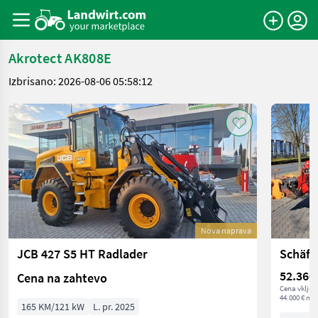
Akrotect AK808E
Izbrisano: 2026-08-06 05:58:12
Nova naprava
JCB 427 S5 HT Radlader
Schäff
52.360
Cena na zahtevo
Cena vključ
44.000 € net
165 KM/121 kW
L. pr. 2025