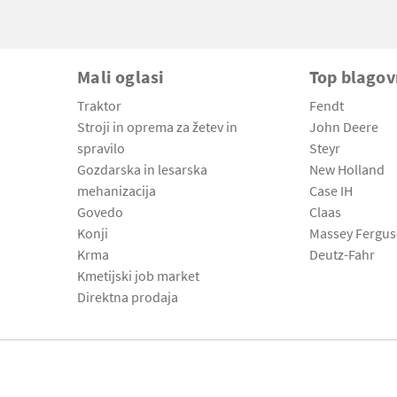
Mali oglasi
Top blago
Traktor
Fendt
Stroji in oprema za žetev in
John Deere
spravilo
Steyr
Gozdarska in lesarska
New Holland
mehanizacija
Case IH
Govedo
Claas
Konji
Massey Fergu
Krma
Deutz-Fahr
Kmetijski job market
Direktna prodaja