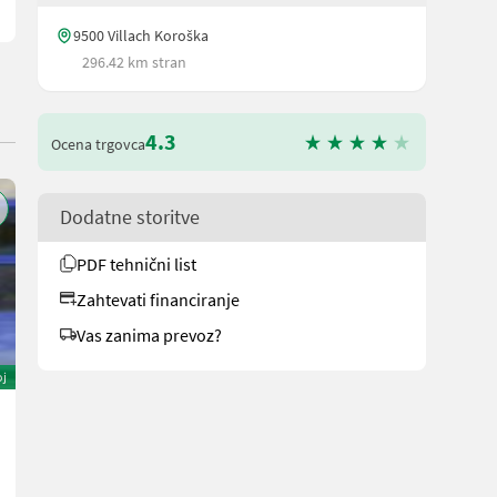
9500 Villach Koroška
296.42 km stran
4.3
Ocena trgovca
Dodatne storitve
PDF tehnični list
Zahtevati financiranje
Vas zanima prevoz?
oj
Aebi TP 470 Vario
178.800 €
Cena vključuje DDV (stopnja 20%)
149.000 € neto