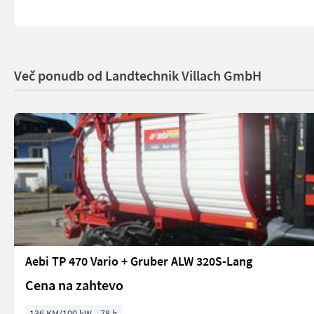
Več ponudb od Landtechnik Villach GmbH
Aebi TP 470 Vario + Gruber ALW 320S-Lang
Cena na zahtevo
136 KM/100 kW
78 h