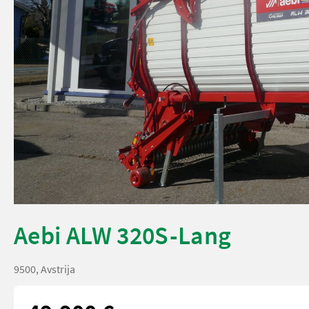
Aebi ALW 320S-Lang
9500, Avstrija