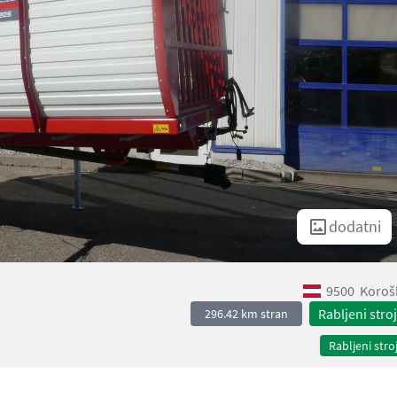
dodatni
9500
Koroš
Rabljeni stroj
296.42 km stran
Rabljeni stroj