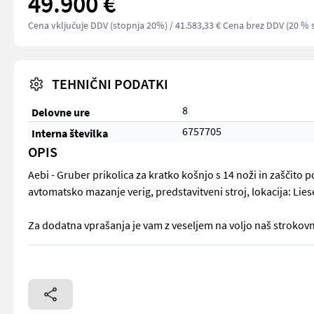
49.900 €
Cena vključuje DDV (stopnja 20%)
/ 41.583,33 € Cena brez DDV (20 % 
TEHNIČNI PODATKI
8
Delovne ure
6757705
Interna številka
OPIS
Aebi - Gruber prikolica za kratko košnjo s 14 noži in zaščit
avtomatsko mazanje verig, predstavitveni stroj, lokacija: Lies
Za dodatna vprašanja je vam z veseljem na voljo naš strokovn
Aebi - Gruber prikolica za kratko košnjo s 14 noži in zaščito