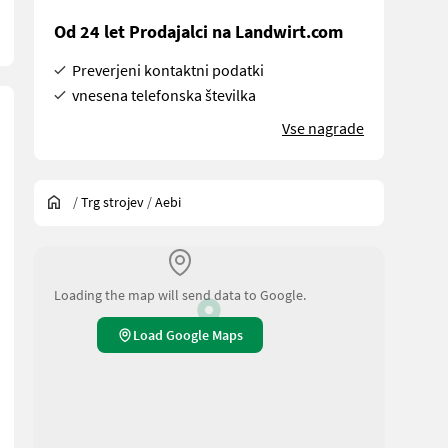
Od 24 let Prodajalci na Landwirt.com
Preverjeni kontaktni podatki
vnesena telefonska številka
Vse nagrade
/
Trg strojev
/
Aebi
Loading the map will send data to Google.
Load Google Maps
zanje verig, predstavitveni stroj, lokacija: Lieserbrücke, takoj na 