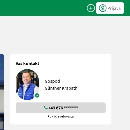
Prijava
Vaš kontakt
Gospod
Günther Krabath
+43 676 *******
Pokliči svetovalca