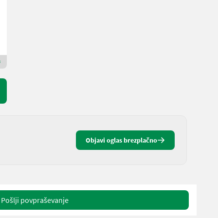
136 KM/100 kW
78 h
Landtechnik Villach GmbH
9500 Koroška
Premium zlati prodajalec
Objavi oglas brezplačno
Pošlji povpraševanje