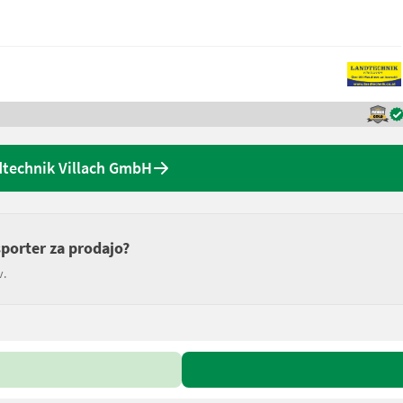
technik Villach GmbH
sporter za prodajo?
v.