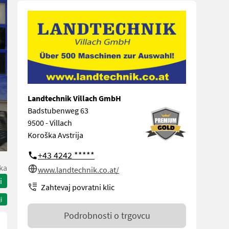
Landtechnik Villach GmbH
Badstubenweg 63
9500 - Villach
Koroška Avstrija
+43 4242 *****
ka
www.landtechnik.co.at/
i
Zahtevaj povratni klic
i
Podrobnosti o trgovcu