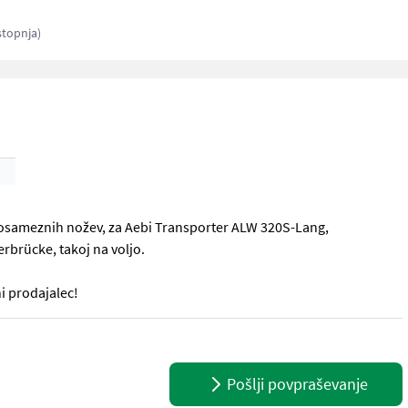
stopnja)
o posameznih nožev, za Aebi Transporter ALW 320S-Lang,
erbrücke, takoj na voljo.
i prodajalec!
 posameznih nožev, za Aebi Transporter ALW 320S-Lang, avtomatsko ma
Pošlji povpraševanje