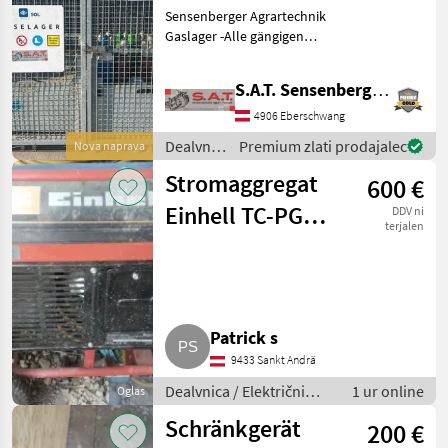
Sensenberger Agrartechnik
Gaslager -Alle gängigen
Gase auf Lager -in Allen
Gebindegrößen Lieferbar -
S.A.T. Sensenberger Agrar-Technik
Miet-, Tauschflaschen -
Unser Sortiment: -
4906 Eberschwang
Sauerstoff in 10 Li
Dealvnica
Premium zlati prodajalec
Nova naprava
/
Stromaggregat
600 €
Sonstige
Einhell TC-PG
DDV ni
terjalen
55/E5
Patrick s
9433 Sankt Andrä
Dealvnica / Električni
1 ur online
Oglas
generatorji
Schränkgerät
200 €