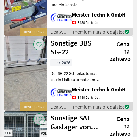
und einfachste
Messerschleifer den es
Meister Technik GmbH
momentan auf dem Markt
gibt!!** Folgende Varianten
3436 Zollbrück
sind erhältlich: **Shark-
Dealvnica
Premium Plus prodajalec
Nova naprava
175** Für Messerlänge
/
Sonstige BBS
Cena
Kersten
SG-22
na
zahtevo
L. pr. 2026
Der SG-22 Schleifautomat
ist ein Halbautomat zum
unbemannten Schärfen der
Meister Technik GmbH
gängigen Doppel- sowie
Standartmähmesser. Die
3436 Zollbrück
optimalen
Dealvnica
Premium Plus prodajalec
Nova naprava
Einstellmöglichkeiten
/
Sonstige SAT
führen zu be
Cena
Sonstige
Gaslager von
na
zahtevo
SOL Gase