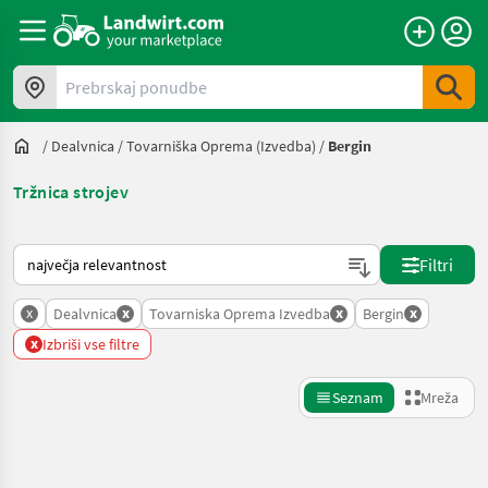
Prebrskaj ponudbe
/
Dealvnica
/
Tovarniška Oprema (izvedba)
/
Bergin
Tržnica strojev
Tako je razvrščeno na Landwirt.com
Filtri
x
x
x
x
Dealvnica
Tovarniska Oprema Izvedba
Bergin
x
Izbriši vse filtre
Seznam
Mreža