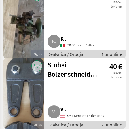
DDV ni
terjalen
K .
39030 Rasen-Antholz
Dealvnica / Orodja
1 ur online
Oglas
Stubai
40 €
Bolzenschneider-
DDV ni
terjalen
Ersatzkopf 630,
Typ 1130
V .
3241 Kirnberg an der Mank
Dealvnica / Orodja
2 ur online
Oglas