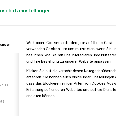
enschutzeinstellungen
n 2020 – die heimlichen Sieger
Wir können Cookies anfordern, die auf Ihrem Gerät e
wenden
verwenden Cookies, um uns mitzuteilen, wenn Sie u
besuchen, wie Sie mit uns interagieren, Ihre Nutzer
kaufszahlen des letzten Jahres veröffentlicht, an
und Ihre Beziehung zu unserer Website anpassen.
rt? Wer sind erfolgreiche Neueinsteiger, unter a
Klicken Sie auf die verschiedenen Kategorienübersc
erfahren. Sie können auch einige Ihrer Einstellungen
 Standardtraktoren, Obst-und Weinbautraktoren sowie Ko
dass das Blockieren einiger Arten von Cookies Ausw
okies
Erfahrung auf unseren Websites und auf die Dienste
 bleibt kaum Zeit um etwas in die Tiefe zu gehen und echt i
anbieten können.
lgend zwei Detailbetrachtungen.
ste