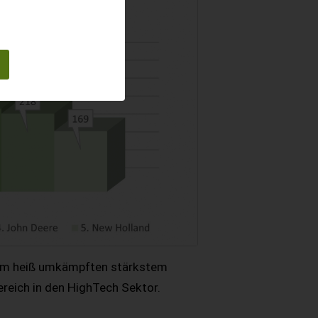
 2 im heiß umkämpften stärkstem
ereich in den HighTech Sektor.