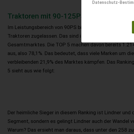
Datenschutz-Besti
Traktoren mit 90-125PS
Im Leistungsbereich von 90PS bis 125PS wurden 1.555
Traktoren zugelassen. Das sind immerhin 33,6% des
Gesamtmarktes. Die TOP 5 machen davon bereits 1.21
aus, also 78,1%. Das bedeutet, dass viele Marken um die
verbleibenden 21,9% des Marktes kämpfen. Das Rankin
5 sieht aus wie folgt:
Der heimliche Sieger in diesem Ranking ist Lindner und 
Segment, sondern es gelingt Lindner auch der Wandel vo
Warum? Das ersieht man daraus, dass unter den 258 zu