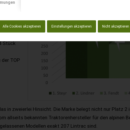
mmungen
Alle Cookies akzeptieren
Einstellungen akzeptieren
Nicht akzeptieren
4 Stück
g der TOP
das in zweierlei Hinsicht. Die Marke belegt nicht nur Platz
m allseits bekannten Traktorenhersteller für den alpinen B
gelassenen Modellen exakt 207 Lintrac sind.