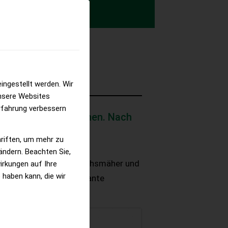
ingestellt werden. Wir
nsere Websites
erfahrung verbessern
alysiert und verglichen. Nach
nderen Kriterien?
hriften, um mehr zu
 ändern. Beachten Sie,
mmunaltraktoren, Zweiachsmäher und
irkungen auf Ihre
 haben kann, die wir
nteressante und signifikante