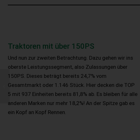
Traktoren mit über 150PS
Und nun zur zweiten Betrachtung. Dazu gehen wir ins
oberste Leistungssegment, also Zulassungen über
150PS. Dieses beträgt bereits 24,7% vom
BIO AUSTRIA:
Nachfrage nach Bio-
Gesamtmarkt oder 1.146 Stück. Hier decken die TOP
Lebensmitteln 2020
5 mit 937 Einheiten bereits 81,8% ab. Es bleiben für alle
hoch wie nie zuvor
anderen Marken nur mehr 18,2%! An der Spitze gab es
ein Kopf an Kopf Rennen.