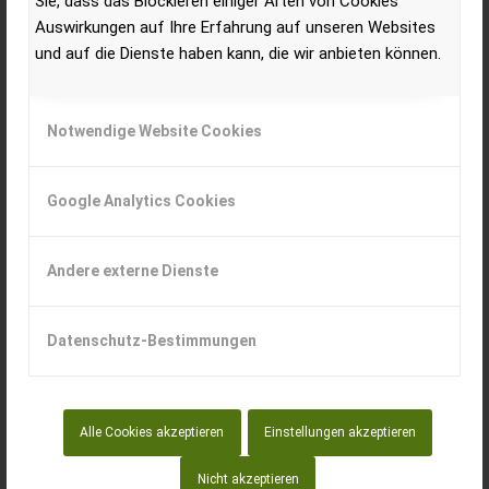
Sie, dass das Blockieren einiger Arten von Cookies
MF 6700 S-Serie auf der Agritechnica in Hannover zur Maschine
Auswirkungen auf Ihre Erfahrung auf unseren Websites
des Jahres 2020 gekürt wurde und in der Kategorie der
und auf die Dienste haben kann, die wir anbieten können.
mittelgroßen Traktoren den ersten Platz belegte.
Notwendige Website Cookies
Google Analytics Cookies
Andere externe Dienste
Massey Ferguson präsentiert neue Generation an
Allzwecktraktoren – die Serie MF 5700 M
Datenschutz-Bestimmungen
Massey Ferguson begann auf der Agritechnica 2019 mit der
Einführung der Serie MF 5700 M, die fünf Modelle von 95 bis 135
PS umfasst.
Alle Cookies akzeptieren
Einstellungen akzeptieren
Nicht akzeptieren