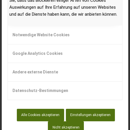
Sie, dass das Blockieren einiger Arten von Cookies
IH Quadtrac Serie 2025 entwickelte Heavy-Duty-
Auswirkungen auf Ihre Erfahrung auf unseren Websites
Federungssystem für die Verbesserung des Komforts auf dem
und auf die Dienste haben kann, die wir anbieten können.
Feld und auf der Straße ausgezeichnet.
Notwendige Website Cookies
Google Analytics Cookies
Andere externe Dienste
CNH Industrial veröffentlicht die Ergebnisse
des 1. Quartals 2024
Datenschutz-Bestimmungen
CNH Industrial vermeldete heute die Ergebnisse für
die ersten drei Monate bis zum 31. März 2024 mit einem
Nettogewinn von 402 Millionen US-Dollar.
Alle Cookies akzeptieren
Einstellungen akzeptieren
Nicht akzeptieren