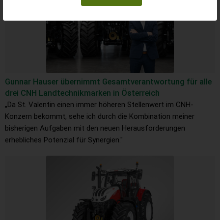
Gunnar Hauser übernimmt Gesamtverantwortung für alle
drei CNH Landtechnikmarken in Österreich
„Da St. Valentin einen immer höheren Stellenwert im CNH-
Konzern bekommt, sehe ich durch die Kombination meiner
bisherigen Aufgaben mit den neuen Herausforderungen
erhebliches Potenzial für Synergien."