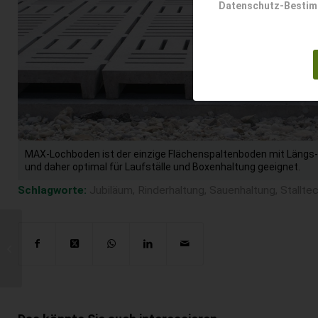
Datenschutz-Besti
MAX-Lochboden ist der einzige Flächenspaltenboden mit Längs-
und daher optimal für Laufställe und Boxenhaltung geeignet.
Schlagworte:
Jubiläum
,
Rinderhaltung
,
Sauenhaltung
,
Stallte
Neue Landwirt.com
Website: Wir starten mit
neuem Fokus in eine
top Zukunft