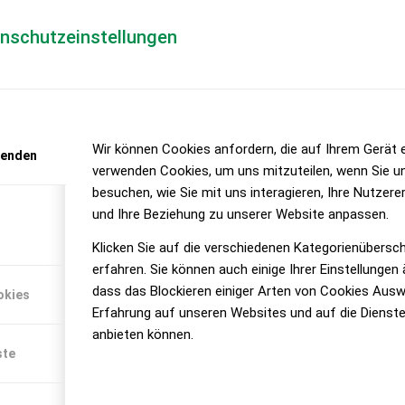
enschutzeinstellungen
schwaller – 40 Jahre Qualität
Wir können Cookies anfordern, die auf Ihrem Gerät e
wenden
verwenden Cookies, um uns mitzuteilen, wenn Sie u
schwaller können dem Kunden moderne und innovative Pr
besuchen, wie Sie mit uns interagieren, Ihre Nutzer
und Ihre Beziehung zu unserer Website anpassen.
Klicken Sie auf die verschiedenen Kategorienübersc
Eine umfassende Produktpalette 
erfahren. Sie können auch einige Ihrer Einstellungen
Betonfertigteilen, Hochbeete au
dass das Blockieren einiger Arten von Cookies Ausw
okies
Forststraßen sind vorhanden.
Erfahrung auf unseren Websites und auf die Dienste
anbieten können.
MAX-Lochboden
ste
MAX-Lochboden ist der einzige 
Querschlitzen und daher optimal