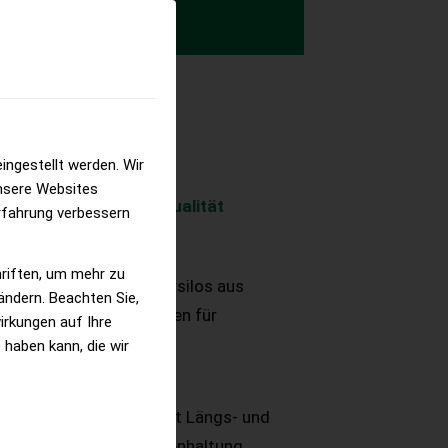
ingestellt werden. Wir
nsere Websites
odukte in höchster Qualität
erfahrung verbessern
hriften, um mehr zu
von Betonspalten, Fahrsilos aus
 ändern. Beachten Sie,
s Beton und Wasserrinnen für
irkungen auf Ihre
 haben kann, die wir
Flächenspaltenboden mit Längs- und
 für Laufställe und Boxenhaltung