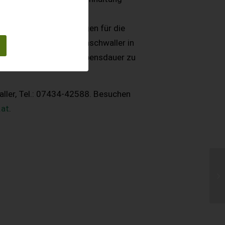
 und damit weniger
imale Lebensbedingungen für die
nsverfahren ist Schweinschwaller in
ualität und höchster Lebensdauer zu
ler, Tel.: 07434-42588. Besuchen
at
.