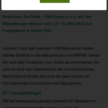
Besuchen Sie Pišek – Vitli Krpan d.o.o.
auf der
Wieselburger Messe vom 12.-15. Mai 2022 am
Freigelände 4, Stand 495
!
Landwirt.com gibt exklusiv VOR Messestart einen
kleinen Einblick in den Messestand von KRPAN. Sehen
Sie sich das Facebook-Live-Video an und machen Sie
sich ein Bild vom Spezialisten der Forstmaschinen.
Nachfolgend finden Sie noch ein paar Details zu
Forstanhänger, Forstkräne und Sägespalter.
DF Forstanhänger
KRPAN entwickelte parallel mehrere DF-Modelle mit
einem Gesamtgewicht von bis zu 14 t. Die