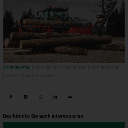
Schlagworte:
Forstanhänger
,
Forstgeräte
,
Forstmaschinen
,
Forstwirt
,
Forstwirtschaft
Das könnte Sie auch interessieren