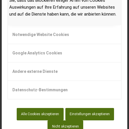
Sie, dass das Blockieren einiger Arten von Cookies
Auswirkungen auf Ihre Erfahrung auf unseren Websites
und auf die Dienste haben kann, die wir anbieten können.
Notwendige Website Cookies
Google Analytics Cookies
Andere externe Dienste
Der Spezialist für Seilwinden, Forstanhänger,
Sägespalter, Forstkräne uvm. aus Slowenien.
Datenschutz-Bestimmungen
2015 brachte die Firma PIŠEK – Vitli KRPAN, d.o.o. aus
Slowenien, der größte Hersteller von Forstseilwinden in
Alle Cookies akzeptieren
Einstellungen akzeptieren
der EU, Forstanhänger und Forstkrane aus eigener
Nicht akzeptieren
Produktion auf den Markt.