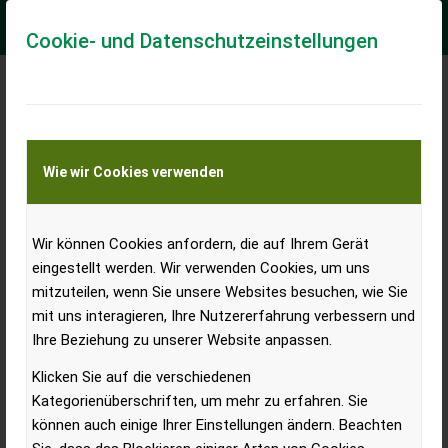
Cookie- und Datenschutzeinstellungen
Premiere von zwei Massey-
Ferguson-Traktoren auf der
Wie wir Cookies verwenden
Austro Agrar
Wir können Cookies anfordern, die auf Ihrem Gerät
eingestellt werden. Wir verwenden Cookies, um uns
Austro Diesel und Massey Ferguson präsentieren
mitzuteilen, wenn Sie unsere Websites besuchen, wie Sie
auf der Austro Agrar Tulln, Halle 4, Stand 401 von 20.
mit uns interagieren, Ihre Nutzererfahrung verbessern und
Ihre Beziehung zu unserer Website anpassen.
bis 23. November 2024 das mehrfach
ausgezeichnete, neue MF-Flaggschiff, den MF 9S,
Klicken Sie auf die verschiedenen
sowie den brandneuen MF 5M.
Kategorienüberschriften, um mehr zu erfahren. Sie
können auch einige Ihrer Einstellungen ändern. Beachten