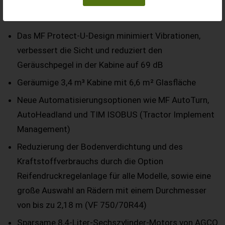
bieten:
Das MF Protect-U-Design minimiert Vibrationen,
verbessert die Sicht und reduziert den
Geräuschpegel in der Kabine auf 69 dB
Geräumige 3,4 m³ Kabine mit 6,6 m² Glasfläche
Neue Automatisierungsoptionen wie MF AutoTurn,
AutoHeadland und TIM ISOBUS (Tractor Implement
Management)
Reduzierung der Bodenverdichtung und des
Kraftstoffverbrauchs durch die Option
Reifendruckregelanlage für alle Modelle, sowie eine
große Auswahl an Rädern mit einem Durchmesser
von bis zu 2,18 m (VF 750/70R44)
Sparsame 8,4-Liter-Sechszylinder-Motors von AGCO