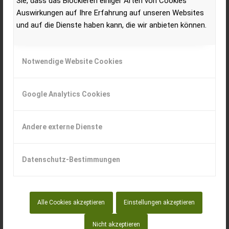
Sie, dass das Blockieren einiger Arten von Cookies
Auswirkungen auf Ihre Erfahrung auf unseren Websites
und auf die Dienste haben kann, die wir anbieten können.
Notwendige Website Cookies
Google Analytics Cookies
Andere externe Dienste
MF 9S
Datenschutz-Bestimmungen
Die neue Baureihe MF 9S umfasst sechs Modelle von
285 PS bis 425 PS die alle mit dem innovativen Protect-
U-Design sowie modernen 8.4 Liter AGCO Power
Alle Cookies akzeptieren
Einstellungen akzeptieren
Sechszylindermotoren ausgestattet sind und in puncto
Nicht akzeptieren
Leistung, Komfort und Automatisierung neue Maßstäbe