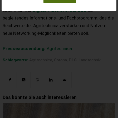
Februar bis 5. März 2022.
Ab November 2021 startet
zudem auf der
Digital-Plattform der DLG
ein
begleitendes Informations- und Fachprogramm, das die
Reichweite der Agritechnica verstärken und Nutzern
neue Networking-Möglichkeiten bieten soll.
Presseaussendung:
Agritechnica
Schlagworte:
Agritechnica
,
Corona
,
DLG
,
Landtechnik
Das könnte Sie auch interessieren