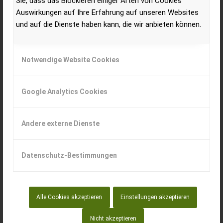
Sie, dass das Blockieren einiger Arten von Cookies
Auswirkungen auf Ihre Erfahrung auf unseren Websites
und auf die Dienste haben kann, die wir anbieten können.
Notwendige Website Cookies
Google Analytics Cookies
Der Organisator
DLG
(Deutsche Landwirtschafts-
Gesellschaft) verschiebt die Agritechnica. Angesichts
Andere externe Dienste
der andauernden Corona-Pandemie sowie der
nationalen und internationalen Impfsituation sehen die
DLG, der VDMA Landtechnik sowie der Ausstellerbeirat
Datenschutz-Bestimmungen
der Messe nach Bewertung der Faktenlage zum jetzigen
Zeitpunkt keine ausreichende Planungssicherheit für die
Alle Cookies akzeptieren
Einstellungen akzeptieren
weltgrößte Landtechnikmesse im November 2021.
Der neue Termin für die Agritechnica ist der 27.
Nicht akzeptieren