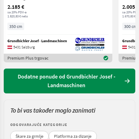
2.185 €
2.005 €
sa 20% PDV-a
sa 20% PDV
1.820,83 € neto
1.670,83 € n
350 cm
300 cm
Grundbichler Josef - Landmaschinen
Grundbich
5431 Salzburg
5431 S
Premium Plus trgovac
Premium 
Dodatne ponude od Grundbichler Josef -
Landmaschinen
To bi vas također moglo zanimati
ODGOVARAJUĆE KATEGORIJE
Škare za grmlje
Platforma za dizanje