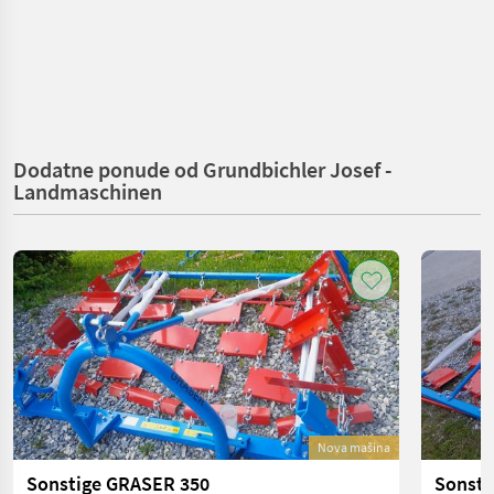
Dodatne ponude od Grundbichler Josef -
Landmaschinen
Nova mašina
Sonstige GRASER 350
Sonsti