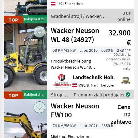
Motor...............55, 4 kW, 4 Zyl.
Ponudbe
Mali
4101 Feldkirchen
Marketplace
Deutz Gewich
trgovcev
oglasi
3 ur
Gradbeni stroji / Wacker
online
TOP
Rabljeni stroj
Neuson
Wacker Neuson
32.900
WL 48 (24927)
€
58 KM/43 kW
L. pr. 2010
6080 h
2 cm
Cena z
DDV/stroj iz
posredovalnice
Produktbeschreibung
29.115,04 €
Wacker Neuson WL 48
neto
Hoflader Ich freue mich,
Landtechnik Hohenwarter GmbH
Ihnen im
Maschinenzentrum St.
5092 St. Martin bei Lofer
Martin den Wacker Neuson
Stroji z
Premium zlati prodajalec
TOP
Rabljeni stroj
WL 48 Hoflader ausführlich
motorji /
Wacker Neuson
vorzustellen und
Cena
Wacker
Neuson
EW100
na
zahtevo
76 KM/56 kW
L. pr. 2021
3650 h
Mietkauf-Finanzierung