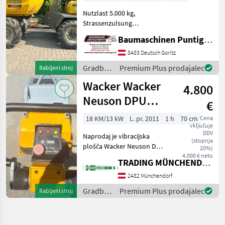
Nutzlast 5.000 kg,
Strassenzulsung
Referenznummer: 13137
Baumaschinen Puntigam GmbH
Baumaschinen Puntigam
GmbH Unser Spezialgebiet:
8483 Deutsch Goritz
Ankauf - Verkauf -
Gradbeni
Premium Plus prodajalec
Rabljeni stroj
Vermietung von
stroji /
Wacker Wacker
Baumaschinen Besuche
4.800
Wacker
Neuson
Neuson DPU
€
100-70 LES
18 KM/13 kW
L. pr. 2011
1 h
70 cm
Cena
vključuje
DDV
Naprodaj je vibracijska
(stopnja
plošča Wacker Neuson DPU
20%)
100-70Les, leto izdelave
4.000 € neto
TRADING MÜNCHENDORF Handels GmbH
2011, v zelo dobrem stanju.
Stroj je pripravljen za
2482 Münchendorf
takojšnjo uporabo
Gradbeni
Premium Plus prodajalec
Rabljeni stroj
Gradbeni stroji Vib
stroji /
Wacker
Neuson