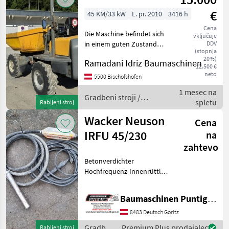
€
45 KM/33 kW
L. pr. 2010
3416 h
Cena
Die Maschine befindet sich
vključuje
in einem guten Zustand
DDV
(stopnja
Gradbeni stroji Gradbeni
20%)
Ramadani Idriz Baumaschinen
prekucnik
12.500 €
neto
5500 Bischofshofen
1 mesec na
Gradbeni stroji /
spletu
Rabljeni stroj
Wacker Neuson
Wacker Neuson
Cena
IRFU 45/230
na
zahtevo
Betonverdichter
Hochfrequenz-Innenrüttler
Nennspannung 220 - 240 V,
Nennstrom 4, 8 A
Baumaschinen Puntigam GmbH
Referenznummer: 19593
Baumaschinen Puntigam
8483 Deutsch Goritz
GmbH Unser Spezialgebiet:
Gradbeni
Premium Plus prodajalec
Rabljeni stroj