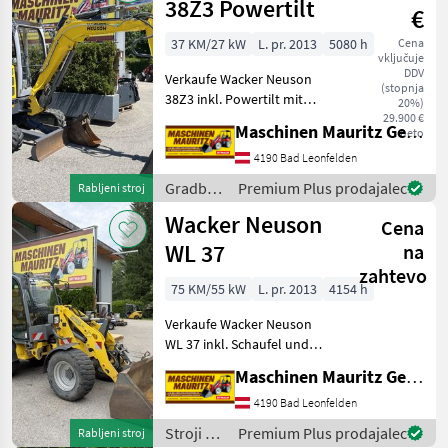
38Z3 Powertilt
€
37 KM/27 kW
L. pr. 2013
5080 h
Cena
vključuje
DDV
Verkaufe Wacker Neuson
(stopnja
38Z3 inkl. Powertilt mit
20%)
hydraulischem
29.900 €
Maschinen Mauritz GesmbH
neto
Schnellwechsler, 1x
Grabenräumlöffel neu, 1x
4190 Bad Leonfelden
Tieflöffel , 2x DW
Gradbeni
Premium Plus prodajalec
Rabljeni stroj
Hydraulikkreis vorne,
stroji /
Wacker Neuson
Zusatzscheinwerfe
Cena
Wacker
Neuson
WL 37
na
zahtevo
75 KM/55 kW
L. pr. 2013
4154 h
Verkaufe Wacker Neuson
WL 37 inkl. Schaufel und
Palettengabel, 75 PS Deutz
Maschinen Mauritz GesmbH
Motor ohne Partikelfilter,
einsatzbereiter guter
4190 Bad Leonfelden
Zustand, Vollkabine mit
Stroji z
Premium Plus prodajalec
Rabljeni stroj
Heizung, Weideman