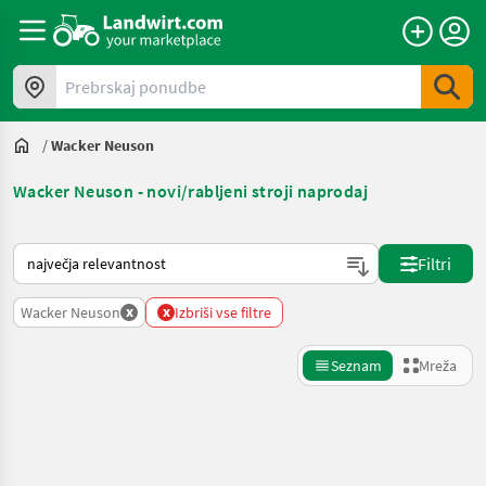
Prebrskaj ponudbe
/
Wacker Neuson
Wacker Neuson - novi/rabljeni stroji naprodaj
Tako je razvrščeno na Landwirt.com
Filtri
x
x
Wacker Neuson
Izbriši vse filtre
Seznam
Mreža
Natančnejše