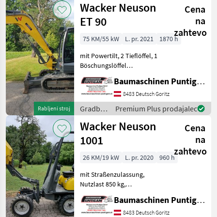
Wacker Neuson
Cena
Wacker
Neuson
ET 90
na
zahtevo
75 KM/55 kW
L. pr. 2021
1870 h
mit Powertilt, 2 Tieflöffel, 1
Böschungslöffel
Referenznummer: 12769
Baumaschinen Puntigam GmbH
Baumaschinen Puntigam
GmbH Unser Spezialgebiet:
8483 Deutsch Goritz
Ankauf - Verkauf -
Gradbeni
Premium Plus prodajalec
Rabljeni stroj
Vermietung von Baumaschi
stroji /
Wacker Neuson
Cena
Wacker
Neuson
1001
na
zahtevo
26 KM/19 kW
L. pr. 2020
960 h
mit Straßenzulassung,
Nutzlast 850 kg,
Durchfahrtsbreite 100 cm,
Baumaschinen Puntigam GmbH
Referenznummer: 13962
Baumaschinen Puntigam
8483 Deutsch Goritz