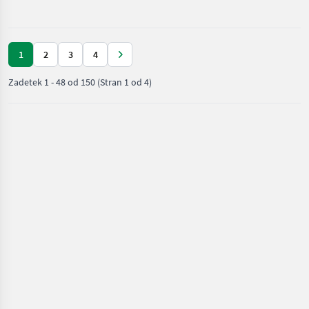
stroji /
Wacker
Neuson
1
2
3
4
Zadetek
1
-
48
od
150
(Stran 1 od 4)