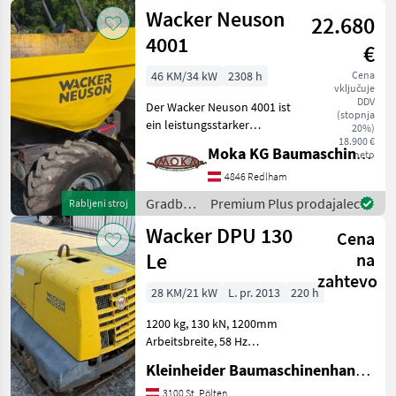
motorji /
Wacker Neuson
22.680
Wacker
Neuson
4001
€
46 KM/34 kW
2308 h
Cena
vključuje
DDV
Der Wacker Neuson 4001 ist
(stopnja
ein leistungsstarker
20%)
Dumper, ideal für eine
18.900 €
Moka KG Baumaschinenhandel
neto
Vielzahl von Bauprojekten.
Dieses Modell zeichnet sich
4846 Redlham
durch einen robusten 46 PS
Gradbeni
Premium Plus prodajalec
Rabljeni stroj
Motor aus un
stroji /
Wacker DPU 130
Cena
Wacker
Neuson
Le
na
zahtevo
28 KM/21 kW
L. pr. 2013
220 h
1200 kg, 130 kN, 1200mm
Arbeitsbreite, 58 Hz
Gradbeni stroji Gradbeni
Kleinheider Baumaschinenhandel GmbH.
valjar
3100 St. Pölten