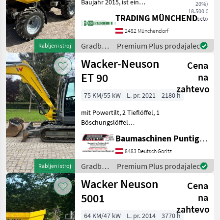
Baujahr 2015, ist ein
20%)
robustes und zuverlässiges
18.500 €
TRADING MÜNCHENDORF Handels GmbH
neto
Baugerät, das sich ideal für
den Einsatz in
2482 Münchendorf
verschiedenen
Gradbeni
Premium Plus prodajalec
Rabljeni stroj
Bauprojekten eignet.
stroji /
Wacker-Neuson
Ausgestattet mit e
Cena
Wacker
Neuson
ET 90
na
zahtevo
75 KM/55 kW
L. pr. 2021
2180 h
mit Powertilt, 2 Tieflöffel, 1
Böschungslöffel
Referenznummer: 15247
Baumaschinen Puntigam GmbH
Baumaschinen Puntigam
GmbH Unser Spezialgebiet:
8483 Deutsch Goritz
Ankauf - Verkauf -
Gradbeni
Premium Plus prodajalec
Rabljeni stroj
Vermietung von Baumaschi
stroji /
Wacker Neuson
Cena
Wacker
Neuson
5001
na
zahtevo
64 KM/47 kW
L. pr. 2014
3770 h