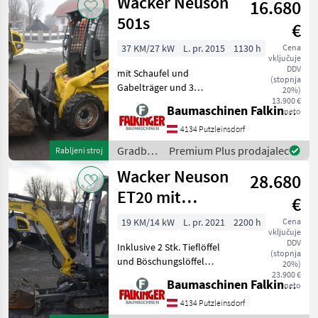
Wacker Neuson
16.680
501s
€
37 KM/27 kW
L. pr. 2015
1130 h
Cena
vključuje
DDV
mit Schaufel und
(stopnja
Gabelträger und 3
20%)
hydraulischen Steuerkreis!!
13.900 €
Baumaschinen Falkinger
neto
Betriebsgewicht: 1810kg
Reifen 60% Der Wacker
4134 Putzleinsdorf
Neuson 501s ist in einem
Gradbeni
Premium Plus prodajalec
Rabljeni stroj
guten Zustand!!
stroji /
Wacker Neuson
BAUMASCHINE
28.680
Wacker
Neuson
ET20 mit
€
Powertilt
19 KM/14 kW
L. pr. 2021
2200 h
Cena
vključuje
DDV
Inklusive 2 Stk. Tieflöffel
(stopnja
und Böschungslöffel
20%)
Schnellwechsler Geel /
23.900 €
Baumaschinen Falkinger
neto
Powertilt mit
Hammerleitung Laufwerk
4134 Putzleinsdorf
sind 60% 2235 kg