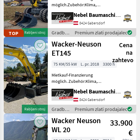
möglich.Zubehör:Klima,
Kamera, Powertilt,
Nebel Baumaschinen
3Tieflöffel 400mm 600mm
900mm 1Böschungslöffel
8424 Gabersdorf
1600mm Gradbeni stroji
Gradbeni
Premium zlati prodajalec
TOP
Rabljeni stroj
Mobilni bager
stroji /
Wacker-Neuson
Cena
Wacker
Neuson
ET145
na
zahtevo
75 KM/55 kW
L. pr. 2018
3300 h
Mietkauf-Finanzierung
möglich. Zubehör:Klima,
Kamera, Schildabstützung,
Nebel Baumaschinen
Powertilt, 3Tieflöffel
450mm 600mm 1200mm,
8424 Gabersdorf
1Böschungslöffel 2000mm.
Gradbeni
Premium zlati prodajalec
Rabljeni stroj
Gradbeni stroji Bager
stroji /
Wacker Neuson
gosenič
33.900
Wacker
Neuson
WL 20
€