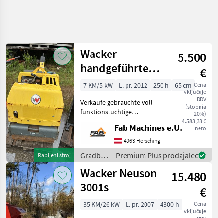
Wacker
5.500
handgeführte
€
Doppelvibrations-
7 KM/5 kW
L. pr. 2012
250 h
65 cm
Cena
vključuje
Tandemwalze
DDV
Verkaufe gebrauchte voll
(stopnja
funktionstüchtige
20%)
Stanglwalze WackerNeuson
4.583,33 €
Fab Machines e.U.
neto
RD7 Motor &
AntriebMotorhersteller:
4063 Hörsching
HatzMotortyp:
Gradbeni
Premium Plus prodajalec
Rabljeni stroj
Luftgekühlter Einzylinder-
stroji /
Wacker Neuson
Viertakt-Dieselmotor
15.480
Wacker
Neuson
3001s
€
35 KM/26 kW
L. pr. 2007
4300 h
Cena
vključuje