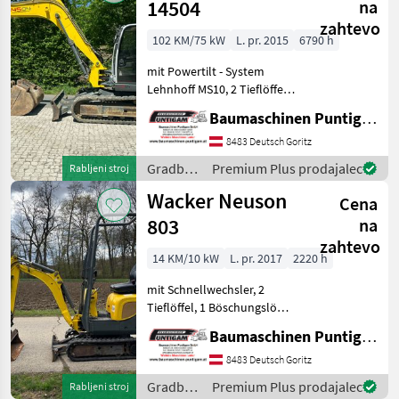
Neuson
14504
na
zahtevo
102 KM/75 kW
L. pr. 2015
6790 h
mit Powertilt - System
Lehnhoff MS10, 2 Tieflöffel,
1 Böschungslöffel
Baumaschinen Puntigam GmbH
Eigengewicht 15.231 kg
Referenznummer: 12042
8483 Deutsch Goritz
Baumaschinen Puntigam
Gradbeni
Premium Plus prodajalec
Rabljeni stroj
GmbH Unser Spezialgebiet
stroji /
Wacker Neuson
Cena
Wacker
Neuson
803
na
zahtevo
14 KM/10 kW
L. pr. 2017
2220 h
mit Schnellwechsler, 2
Tieflöffel, 1 Böschungslöffel
hydraulisch, verstellbares
Baumaschinen Puntigam GmbH
Laufwerk 70 - 86 cm
Gewicht 1.110 kg
8483 Deutsch Goritz
Referenznummer: 11381
Gradbeni
Premium Plus prodajalec
Rabljeni stroj
Baumaschinen Puntigam