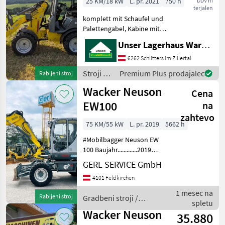
25 KM/18 kW
L. pr. 2021
750 h
DDV ni
terjalen
komplett mit Schaufel und
Palettengabel, Kabine mit
Heizung, Lenksäule
Unser Lagerhaus Warenhandelsges.m.b.H.
verstellbar, 3. Funktion,
Arbeitsscheinwerfer vorne
6262 Schlitters im Zillertal
und hinten,
Stroji z
Premium Plus prodajalec
Rabljeni stroj
Anhängevorrichtung,
motorji /
Wacker Neuson
Beleuchtun
Cena
Wacker
Neuson
EW100
na
zahtevo
75 KM/55 kW
L. pr. 2019
5662 h
#Mobilbagger Neuson EW
100 Baujahr.............2019
S/N.................WNCE0606CPAL01665
GERL SERVICE GmbH
Stundenzähler.......5662
4101 Feldkirchen
Motor...............55 kW, 4 Zyl.
Perkins Gew
1 mesec na
Rabljeni stroj
Gradbeni stroji /
spletu
Wacker Neuson
Wacker Neuson
35.880