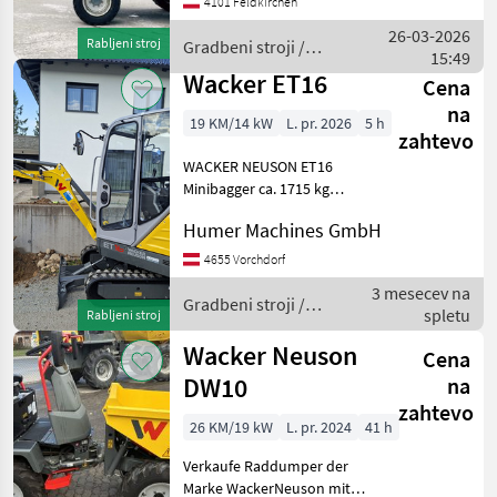
4101 Feldkirchen
Motor...............55 kW; 4 Zyl
Perkins Gewicht.......
26-03-2026
Rabljeni stroj
Gradbeni stroji /
15:49
Wacker Neuson
Wacker ET16
Cena
na
19 KM/14 kW
L. pr. 2026
5 h
zahtevo
WACKER NEUSON ET16
Minibagger ca. 1715 kg
Baujahr 2026 ca. 10
Humer Machines GmbH
Betriebsstunden 3-
Zylinder-Yanmar-Diesel-
4655 Vorchdorf
Motor 3TNV76-XNSV STUFE
3 mesecev na
V - 19 PS - Ohne
Gradbeni stroji /
spletu
Rabljeni stroj
Dieselpartikelfilter
Wacker Neuson
Wacker Neuson
Cena
DW10
na
zahtevo
26 KM/19 kW
L. pr. 2024
41 h
Verkaufe Raddumper der
Marke WackerNeuson mit