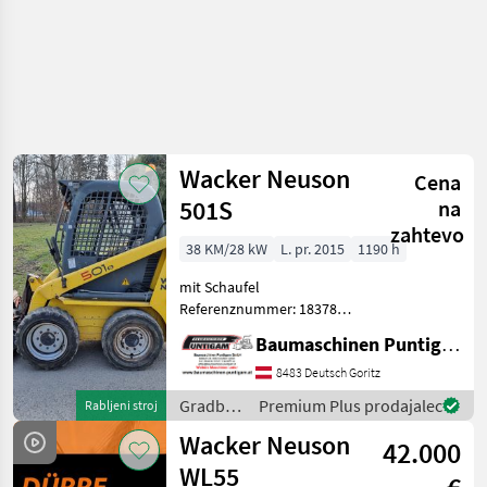
Wacker Neuson
Cena
501S
na
zahtevo
38 KM/28 kW
L. pr. 2015
1190 h
mit Schaufel
Referenznummer: 18378
Baumaschinen Puntigam
Baumaschinen Puntigam GmbH
GmbH Unser Spezialgebiet:
Ankauf - Verkauf -
8483 Deutsch Goritz
Vermietung von
Gradbeni
Premium Plus prodajalec
Rabljeni stroj
Baumaschinen Besuchen
stroji /
Wacker Neuson
Sie unsere Baumaschi
42.000
Wacker
Neuson
WL55