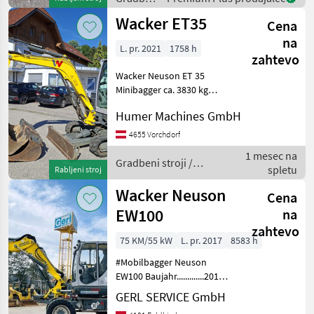
Ankau
stroji /
Wacker ET35
Cena
Wacker
Neuson
na
L. pr. 2021
1758 h
zahtevo
Wacker Neuson ET 35
Minibagger ca. 3830 kg
Baujahr 2021 ca. 1750
Humer Machines GmbH
Betriebsstunden 3-
Zylinder-Yanmar-Diesel-
4655 Vorchdorf
Motor 3TNV88
1 mesec na
Geschlossene Kabine
Gradbeni stroji /
spletu
Rabljeni stroj
Gummikettenlaufwerk: ca.
Wacker Neuson
1
Wacker Neuson
Cena
EW100
na
zahtevo
75 KM/55 kW
L. pr. 2017
8583 h
#Mobilbagger Neuson
EW100 Baujahr.............2017
S/N.................PAL00971
GERL SERVICE GmbH
Stundenzähler.......8583