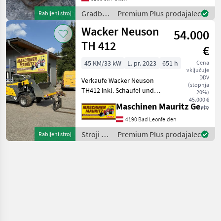
Gradbeni
Premium Plus prodajalec
Rabljeni stroj
stroji /
Wacker Neuson
54.000
Wacker
Neuson
TH 412
€
45 KM/33 kW
L. pr. 2023
651 h
Cena
vključuje
DDV
Verkaufe Wacker Neuson
(stopnja
TH412 inkl. Schaufel und
20%)
Palettengabel, neuwertig,
45.000 €
Maschinen Mauritz GesmbH
neto
Sperre, Dauerbetrieb
Zusatzkreis, Großer Motor,
4190 Bad Leonfelden
Breitreifen, Zusatzkreis
Stroji z
Premium Plus prodajalec
Rabljeni stroj
vorne proportional
motorji /
Wacker
Neuson