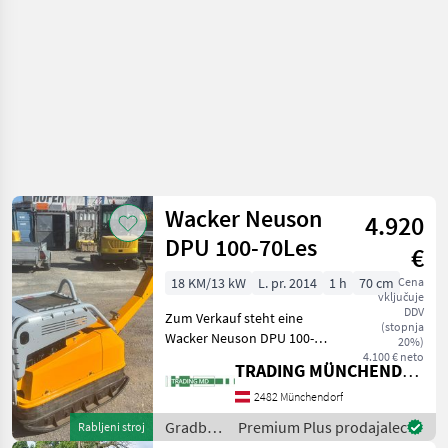
Wacker Neuson
4.920
DPU 100-70Les
€
18 KM/13 kW
L. pr. 2014
1 h
70 cm
Cena
vključuje
DDV
Zum Verkauf steht eine
(stopnja
Wacker Neuson DPU 100-
20%)
70Les Rüttelplatte, Baujahr
4.100 € neto
TRADING MÜNCHENDORF Handels GmbH
06/2014, in sehr gutem
Zustand. Die Maschine ist
2482 Münchendorf
sofort einsatzbereit
Gradbeni
Premium Plus prodajalec
Rabljeni stroj
Gradbeni stroji Vibr
stroji /