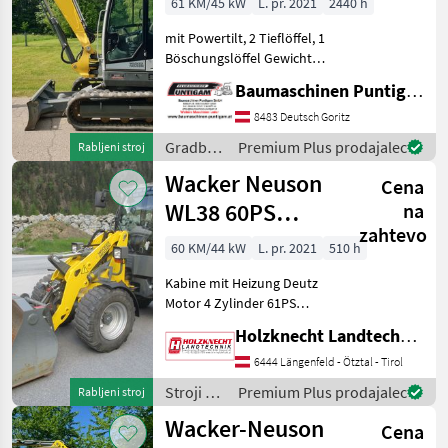
61 KM/45 kW
L. pr. 2021
2440 h
mit Powertilt, 2 Tieflöffel, 1
Böschungslöffel Gewicht
8.369 kg Referenznummer:
Baumaschinen Puntigam GmbH
12552 Baumaschinen
Puntigam GmbH Unser
8483 Deutsch Goritz
Spezialgebiet: Ankauf -
Gradbeni
Premium Plus prodajalec
Rabljeni stroj
Verkauf - Vermietu
stroji /
Wacker Neuson
Cena
Wacker
Neuson
WL38 60PS
na
zahtevo
Baugleich
60 KM/44 kW
L. pr. 2021
510 h
Weidemann 2080
Kabine mit Heizung Deutz
Motor 4 Zylinder 61PS
hydraulische
Holzknecht Landtechnik GmbH.
Schnellwechselplatte WM
HV Arbeitsscheinwerfer
6444 Längenfeld - Ötztal - Tirol
vorne und hinten,
Stroji z
Premium Plus prodajalec
Rabljeni stroj
Rundumleuchte
motorji /
Wacker-Neuson
Straßenbeleuchtung nac
Cena
Wacker