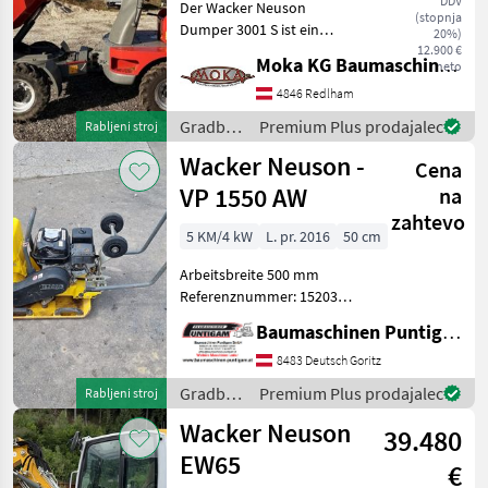
DDV
Der Wacker Neuson
(stopnja
Dumper 3001 S ist ein
20%)
robustes und zuverlässiges
12.900 €
Moka KG Baumaschinenhandel
neto
Baugerät, das ideal für
Bauprojekte jeder Art
4846 Redlham
geeignet ist. Dieses Modell
Gradbeni
Premium Plus prodajalec
Rabljeni stroj
aus dem Baujahr 2007 ist
stroji /
Wacker Neuson -
Cena
Wacker
Neuson
VP 1550 AW
na
zahtevo
5 KM/4 kW
L. pr. 2016
50 cm
Arbeitsbreite 500 mm
Referenznummer: 15203
Baumaschinen Puntigam
Baumaschinen Puntigam GmbH
GmbH Unser Spezialgebiet:
Ankauf - Verkauf -
8483 Deutsch Goritz
Vermietung von
Gradbeni
Premium Plus prodajalec
Rabljeni stroj
Baumaschinen Besuchen
stroji /
Wacker Neuson
Sie unsere Bau
39.480
Wacker
Neuson
EW65
€