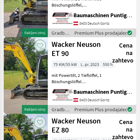
Böschungslöffel,
Referenznummer: 13268
Baumaschinen Puntigam GmbH
Baumaschinen Puntigam
GmbH Unser Spezialgebiet:
8483 Deutsch Goritz
Ankauf - Verkauf -
Gradbeni
Premium Plus prodajalec
Rabljeni stroj
Vermietung von Baumaschi
stroji /
Wacker Neuson
Cena
Wacker
Neuson
ET 90
na
zahtevo
75 KM/55 kW
L. pr. 2023
550 h
mit Powertilt, 2 Tieflöffel, 1
Böschungslöffel
Referenznummer: 12575
Baumaschinen Puntigam GmbH
Baumaschinen Puntigam
GmbH Unser Spezialgebiet:
8483 Deutsch Goritz
Ankauf - Verkauf -
Gradbeni
Premium Plus prodajalec
Rabljeni stroj
Vermietung von Baumaschi
stroji /
Wacker Neuson
Cena
Wacker
Neuson
EZ 80
na
zahtevo