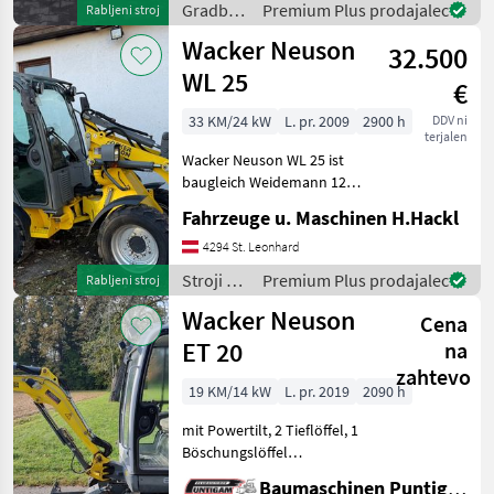
Gradbeni
Premium Plus prodajalec
Rabljeni stroj
Betriebsgewicht Der Wacker
stroji /
Wacker Neuson
Neuson ET
32.500
Wacker
Neuson
WL 25
€
33 KM/24 kW
L. pr. 2009
2900 h
DDV ni
terjalen
Wacker Neuson WL 25 ist
baugleich Weidemann 1280,
Baujahr 2009, 2900
Fahrzeuge u. Maschinen H.Hackl
Betriebsstunden, Kabine
mit Heizung und Lüftung,
4294 St. Leonhard
verstellbare Lenksäule,
Stroji z
Premium Plus prodajalec
Rabljeni stroj
Weidemannaufnahme mit h
motorji /
Wacker Neuson
Cena
Wacker
Neuson
ET 20
na
zahtevo
19 KM/14 kW
L. pr. 2019
2090 h
mit Powertilt, 2 Tieflöffel, 1
Böschungslöffel
Referenznummer: 15349
Baumaschinen Puntigam GmbH