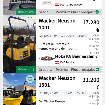
Baumaschinen Puntigam
GmbH Unser Spezialgebiet:
8483 Deutsch Goritz
Ankauf - Verkauf -
Gradbeni
Premium Plus prodajalec
Rabljeni stroj
Vermietung von Baumasch
stroji /
Wacker Neuson
17.280
Wacker
Neuson
1001
€
23 KM/17 kW
L. pr. 2018
1100 h
Cena
vključuje
DDV
Zum Verkauf steht ein
(stopnja
kompakter und dennoch
20%)
leistungsstarker Dumper
14.400 €
Moka KG Baumaschinenhandel
neto
des Typs 1001 der
renommierten Marke
4846 Redlham
Wacker Neuson. Dieses
Gradbeni
Premium Plus prodajalec
Rabljeni stroj
Modell aus dem Baujahr
stroji /
Wacker Neuson
2018 ist mit ei
22.200
Wacker
Neuson
1501
€
23 KM/17 kW
L. pr. 2015
2950 h
Cena
vključuje
DDV
Der Wacker Dumper,
(stopnja