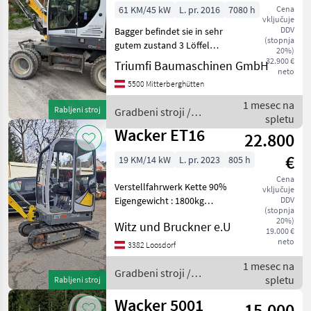
61 KM/45 kW
L. pr. 2016
7080 h
Cena
vključuje
DDV
Bagger befindet sie in sehr
(stopnja
gutem zustand 3 Löffel
20%)
Powertilt Eintausch
32.900 €
Triumfi Baumaschinen GmbH
neto
möglich Gradbeni stroji
5500 Mitterberghütten
Mobilni bager
1 mesec na
Rabljeni stroj
Gradbeni stroji /
spletu
Wacker Neuson
Wacker ET16
22.800
€
19 KM/14 kW
L. pr. 2023
805 h
Cena
Verstellfahrwerk Kette 90%
vključuje
Eigengewicht : 1800kg
DDV
(stopnja
Böschungs-und Tieflöffel
20%)
Witz und Bruckner e.U
mechanischer
19.000 €
Schnellwechsler MS 01
neto
3382 Loosdorf
Mwst. ausweisbar .
1 mesec na
Gradbeni stroji Mini bager
Gradbeni stroji /
spletu
Rabljeni stroj
Wacker Neuson
Wacker 5001
15.000