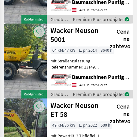
Baumaschinen Puntigam GmbH
Baumaschinen Puntigam
GmbH Unser Spezialgebiet:
8483 Deutsch Goritz
Ankauf - Verkauf -
Gradbeni
Premium Plus prodajalec
Rabljeni stroj
Vermietung von
stroji /
Wacker Neuson
Baumaschinen Besuch
Cena
Wacker
Neuson
5001
na
zahtevo
64 KM/47 kW
L. pr. 2014
3640 h
mit Straßenzulassung
Referenznummer: 13149
Baumaschinen Puntigam
Baumaschinen Puntigam GmbH
GmbH Unser Spezialgebiet:
Ankauf - Verkauf -
8483 Deutsch Goritz
Vermietung von
Gradbeni
Premium Plus prodajalec
Rabljeni stroj
Baumaschinen Besuchen
stroji /
Wacker Neuson
Sie unsere B
Cena
Wacker
Neuson
ET 58
na
zahtevo
49 KM/36 kW
L. pr. 2022
580 h
mit Powertilt, 2 Tieflöffel, 1