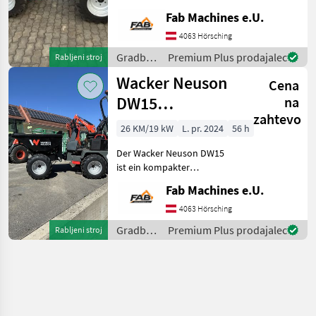
1000 kg Nutzlast.
Fab Machines e.U.
Vorführgerät mit sehr
wenigen Stunden.
4063 Hörsching
Strassenverkehrsbeleuchtung
Gradbeni
Premium Plus prodajalec
Rabljeni stroj
inkl. Einzelgenehmigung
stroji /
Wacker Neuson
vorhande
Cena
Wacker
Neuson
DW15
na
zahtevo
Hochkippdumper
26 KM/19 kW
L. pr. 2024
56 h
Der Wacker Neuson DW15
ist ein kompakter
Raddumper, der speziell für
Fab Machines e.U.
Arbeiten auf engstem Raum
entwickelt wurde. In der
4063 Hörsching
Ausführung als
Gradbeni
Premium Plus prodajalec
Rabljeni stroj
Hochkippdumper
stroji /
ermöglicht er d
Wacker
Neuson