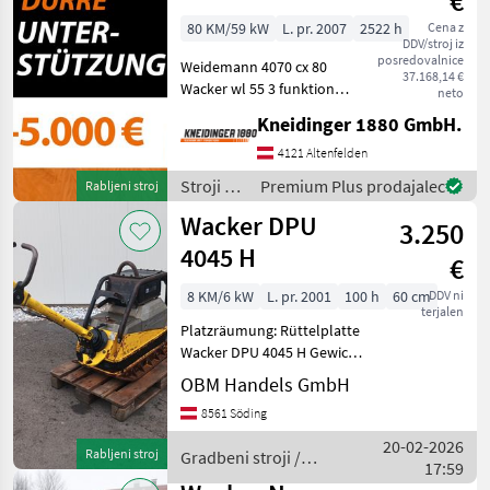
€
80 KM/59 kW
L. pr. 2007
2522 h
Cena z
DDV/stroj iz
posredovalnice
Weidemann 4070 cx 80
37.168,14 €
Wacker wl 55 3 funktion
neto
Hydr. Verriegelung 2500h Bj
Kneidinger 1880 GmbH.
2007 Reifen 20% 405/70-18
Heckscheibenheizung 20
4121 Altenfelden
km/h Bauhöhe: 257 cm
Stroji z
Premium Plus prodajalec
Rabljeni stroj
Gesamtbreit
motorji /
Wacker DPU
3.250
Wacker
Neuson
4045 H
€
8 KM/6 kW
L. pr. 2001
100 h
60 cm
DDV ni
terjalen
Platzräumung: Rüttelplatte
Wacker DPU 4045 H Gewicht
400 kg Breite 55 cm
OBM Handels GmbH
Kurbelstart, Motor Hatz 1
8561 Söding
Zyl. Diesel, einsatzbereit,
sofort verfügbar Gradbeni
20-02-2026
Rabljeni stroj
Gradbeni stroji /
stroji Vibr
17:59
Wacker Neuson