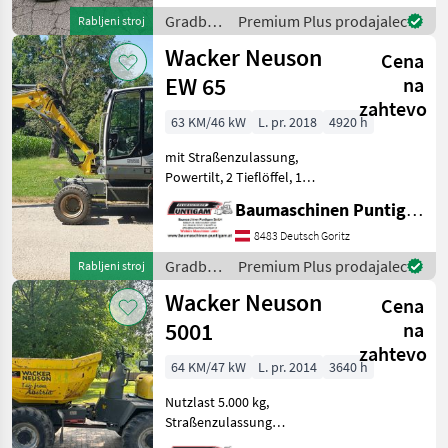
GmbH Unser Spezialgebiet:
Gradbeni
Premium Plus prodajalec
Rabljeni stroj
Ankauf - Verkauf - Vermiet
stroji /
Wacker Neuson
Cena
Wacker
Neuson
EW 65
na
zahtevo
63 KM/46 kW
L. pr. 2018
4920 h
mit Straßenzulassung,
Powertilt, 2 Tieflöffel, 1
Böschungslöffel
Baumaschinen Puntigam GmbH
Referenznummer: 13336
Baumaschinen Puntigam
8483 Deutsch Goritz
GmbH Unser Spezialgebiet:
Gradbeni
Premium Plus prodajalec
Rabljeni stroj
Ankauf - Verkauf - Vermie
stroji /
Wacker Neuson
Cena
Wacker
Neuson
5001
na
zahtevo
64 KM/47 kW
L. pr. 2014
3640 h
Nutzlast 5.000 kg,
Straßenzulassung
Referenznummer: 13149