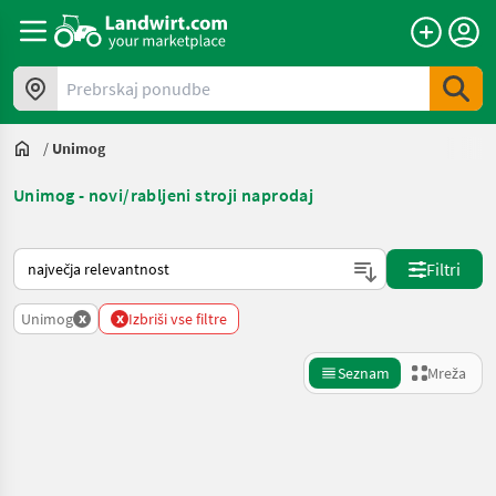
Prebrskaj ponudbe
/
Unimog
Unimog - novi/rabljeni stroji naprodaj
Tako je razvrščeno na Landwirt.com
Filtri
x
x
Unimog
Izbriši vse filtre
Seznam
Mreža
Natančnejše