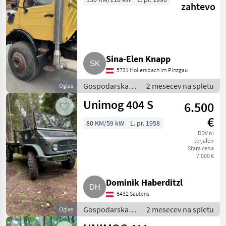
zahtevo
Sina-Elen Knapp
5731 Hollersbach im Pinzgau
Gospodarska
2 mesecev na spletu
Oglas
vozila /
Unimog 404 S
6.500
Tovornjak
€
80 KM/59 kW
L. pr. 1958
DDV ni
terjalen
Stara cena
7.000 €
Dominik Haberditzl
6432 Sautens
Gospodarska
2 mesecev na spletu
Oglas
vozila /