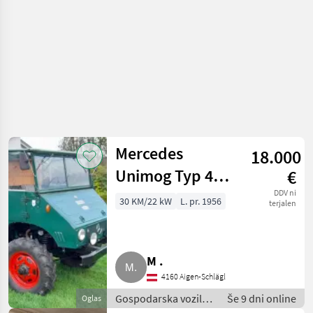
Mercedes
18.000
Unimog Typ 411
€
Bj. 1956
DDV ni
30 KM/22 kW
L. pr. 1956
terjalen
M .
4160 Aigen-Schlägl
Gospodarska vozila /
Še 9 dni online
Oglas
Tovornjak