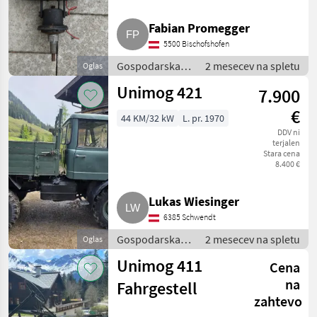
Fabian Promegger
5500 Bischofshofen
Gospodarska
2 mesecev na spletu
Oglas
vozila /
Unimog 421
7.900
Tovornjak
€
44 KM/32 kW
L. pr. 1970
DDV ni
terjalen
Stara cena
8.400 €
Lukas Wiesinger
6385 Schwendt
Gospodarska
2 mesecev na spletu
Oglas
vozila /
Unimog 411
Cena
Tovornjak
na
Fahrgestell
zahtevo