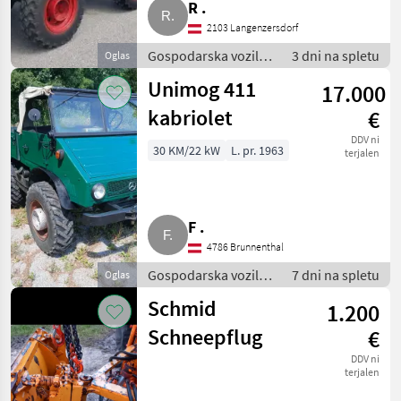
R .
2103 Langenzersdorf
Gospodarska vozila /
3 dni na spletu
Oglas
Tovornjak
Unimog 411
17.000
kabriolet
€
DDV ni
30 KM/22 kW
L. pr. 1963
terjalen
F .
4786 Brunnenthal
Gospodarska vozila /
7 dni na spletu
Oglas
Tovornjak
Schmid
1.200
Schneepflug
€
DDV ni
terjalen