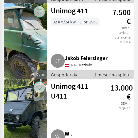
vozila / Tovornjak
Unimog 411
7.500
€
32 KM/24 kW
L. pr. 1963
DDV ni
terjalen
Stara cena
8.500 €
Jakob Feiersinger
6370 Kitzbühel
Gospodarska
1 mesec na spletu
Oglas
vozila / Tovornjak
Unimog 411
13.000
U411
€
DDV ni
terjalen
W .