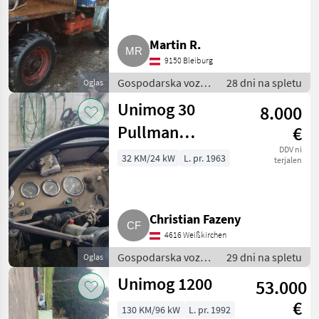
Martin R.
9150 Bleiburg
Gospodarska vozila
28 dni na spletu
Oglas
/ Tovornjak
Unimog 30
8.000
Pullman
€
(Unimog 30
DDV ni
32 KM/24 kW
L. pr. 1963
terjalen
Pullman)
Christian Fazeny
4616 Weißkirchen
Gospodarska vozila
29 dni na spletu
Oglas
/ Tovornjak
Unimog 1200
53.000
€
130 KM/96 kW
L. pr. 1992