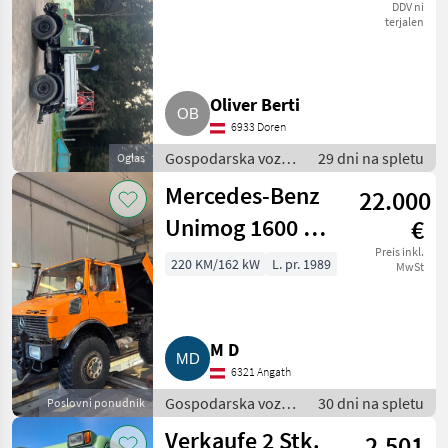
DDV ni
terjalen
Oliver Berti
6933 Doren
Gospodarska vozila
29 dni na spletu
Oglas
/ Tovornjak
Mercedes-Benz
22.000
Unimog 1600 U-
€
1600
Preis inkl.
220 KM/162 kW
L. pr. 1989
MwSt
M D
6321 Angath
Gospodarska vozila
30 dni na spletu
Poslovni ponudnik
/ Tovornjak
Verkaufe 2 Stk.
2.501