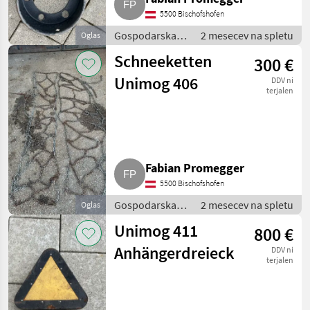
5500 Bischofshofen
Gospodarska
2 mesecev na spletu
Oglas
vozila /
Schneeketten
300 €
Tovornjak
Unimog 406
DDV ni
terjalen
Fabian Promegger
5500 Bischofshofen
Gospodarska
2 mesecev na spletu
Oglas
vozila /
Unimog 411
800 €
Tovornjak
Anhängerdreieck
DDV ni
terjalen