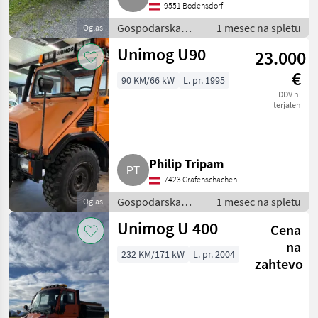
9551 Bodensdorf
Gospodarska
1 mesec na spletu
Oglas
vozila / Tovornjak
Unimog U90
23.000
€
90 KM/66 kW
L. pr. 1995
DDV ni
terjalen
Philip Tripam
7423 Grafenschachen
Gospodarska
1 mesec na spletu
Oglas
vozila / Tovornjak
Unimog U 400
Cena
na
232 KM/171 kW
L. pr. 2004
zahtevo