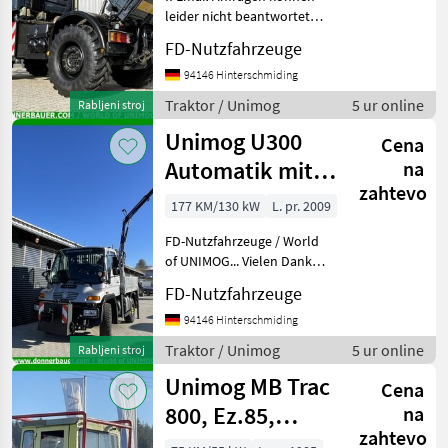
leider nicht beantwortet
werden !! - / World of
FD-Nutzfahrzeuge
Unimog x Aircraft Vielen
Dank für ihr Interesse an
94146 Hinterschmiding
einem unserer Fahrzeuge .
Traktor / Unimog
5 ur online
Rabljeni stroj
Wir bieten
Unimog U300
Cena
Automatik mit
na
zahtevo
Kran, Österreich
177 KM/130 kW
L. pr. 2009
Zulas
FD-Nutzfahrzeuge / World
of UNIMOG... Vielen Dank
für ihr Interesse an einem
FD-Nutzfahrzeuge
unserer Fahrzeuge. Wir
bieten ausschließlich nur
94146 Hinterschmiding
seltene und gepflegte
Traktor / Unimog
5 ur online
Rabljeni stroj
Unimog zum Verk
Unimog MB Trac
Cena
800, Ez.85,
na
zahtevo
Tausch gegen