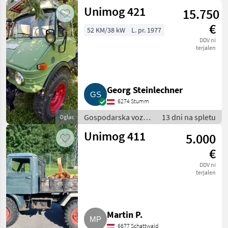
/ Tovornjak
Unimog 421
15.750
€
52 KM/38 kW
L. pr. 1977
DDV ni
terjalen
Georg Steinlechner
6274 Stumm
Gospodarska vozila
13 dni na spletu
Oglas
/ Tovornjak
Unimog 411
5.000
€
DDV ni
terjalen
Martin P.
6677 Schattwald