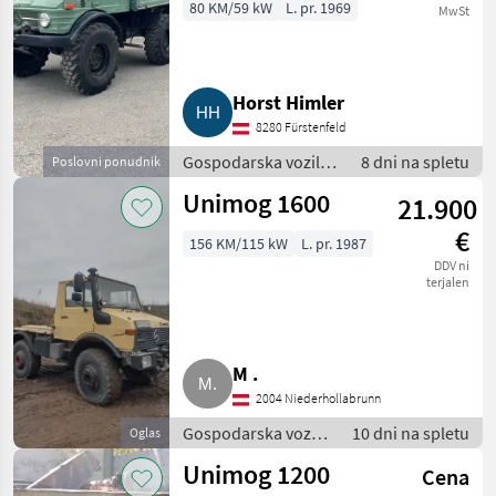
U406
80 KM/59 kW
L. pr. 1969
MwSt
Horst Himler
8280 Fürstenfeld
Gospodarska vozila /
8 dni na spletu
Poslovni ponudnik
Tovornjak
Unimog 1600
21.900
€
156 KM/115 kW
L. pr. 1987
DDV ni
terjalen
M .
2004 Niederhollabrunn
Gospodarska vozila
10 dni na spletu
Oglas
/ Tovornjak
Unimog 1200
Cena