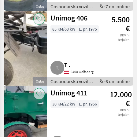
Gospodarska vozila /
Še 7 dni online
Oglas
Tovornjak
Unimog 406
5.500
€
85 KM/63 kW
L. pr. 1975
DDV ni
terjalen
T .
9400 Wolfsberg
Gospodarska vozila /
Še 6 dni online
Oglas
Tovornjak
Unimog 411
12.000
€
30 KM/22 kW
L. pr. 1956
DDV ni
terjalen