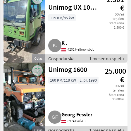
Unimog UX 100
€
Mercedes
DDV ni
115 KM/85 kW
terjalen
Stara cena
2.500 €
K .
4202 Hellmonsödt
Gospodarska
1 mesec na spletu
Oglas
vozila / Tovornjak
Unimog 1600
25.000
€
160 KM/118 kW
L. pr. 1990
DDV ni
terjalen
Stara cena
30.000 €
Georg Fessler
6974 Gaißau
Gospodarska
1 mesec na spletu
Oglas