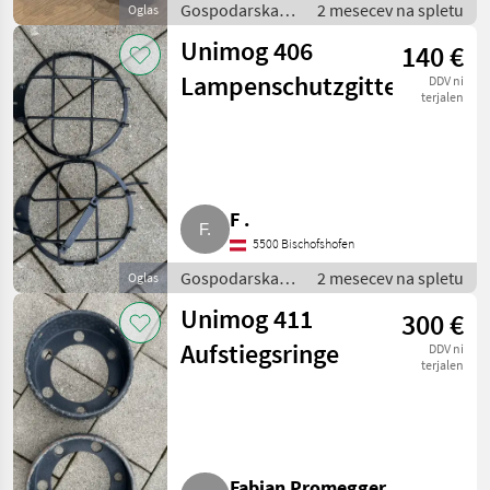
Gospodarska
2 mesecev na spletu
Oglas
vozila /
Unimog 406
140 €
Tovornjak
Lampenschutzgitter
DDV ni
terjalen
F .
5500 Bischofshofen
Gospodarska
2 mesecev na spletu
Oglas
vozila /
Unimog 411
300 €
Tovornjak
Aufstiegsringe
DDV ni
terjalen
Fabian Promegger