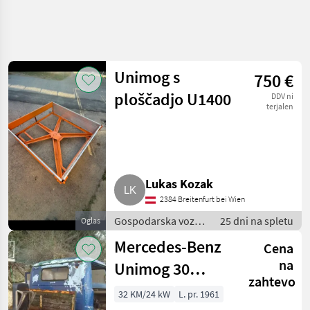
Unimog s
750 €
ploščadjo U1400
DDV ni
terjalen
Lukas Kozak
2384 Breitenfurt bei Wien
Gospodarska vozila
25 dni na spletu
Oglas
/ Tovornjak
Mercedes-Benz
Cena
na
Unimog 30
zahtevo
Pullman
32 KM/24 kW
L. pr. 1961