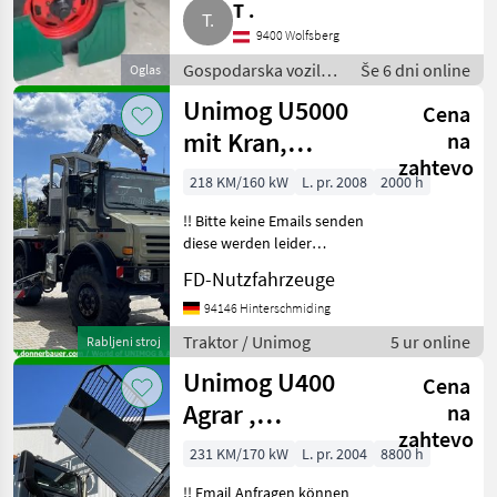
T .
9400 Wolfsberg
Gospodarska vozila /
Še 6 dni online
Oglas
Tovornjak
Unimog U5000
Cena
mit Kran,
na
zahtevo
Pritsche , Bagger
218 KM/160 kW
L. pr. 2008
2000 h
!! Bitte keine Emails senden
diese werden leider
Automatisch gelöscht !! FD-
FD-Nutzfahrzeuge
Nutzfahrzeuge / World of
UNIMOG x Aircraft Vielen
94146 Hinterschmiding
Dank für ihr Interesse an
Traktor / Unimog
5 ur online
Rabljeni stroj
einem uns
Unimog U400
Cena
Agrar ,
na
zahtevo
Österreich
231 KM/170 kW
L. pr. 2004
8800 h
Typenschein
!! Email Anfragen können