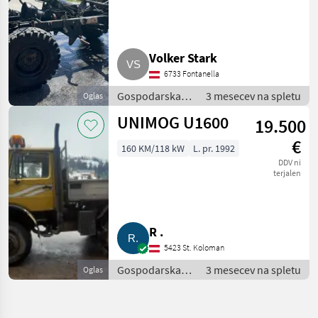
Volker Stark
6733 Fontanella
Gospodarska
3 mesecev na spletu
Oglas
vozila /
UNIMOG U1600
19.500
Tovornjak
€
160 KM/118 kW
L. pr. 1992
DDV ni
terjalen
R .
5423 St. Koloman
Gospodarska
3 mesecev na spletu
Oglas
vozila /
Tovornjak