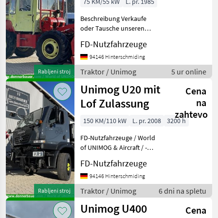
75 KM/55 kW
L. pr. 1985
Puch Haflinger
Beschreibung Verkaufe
oder Tausche unseren
Einsatzbereiten MB Trac 800
FD-Nutzfahrzeuge
mit Österreich Typenschein
gegen einen schönen Puch
94146 Hinterschmiding
Haflinger Emails werden
Traktor / Unimog
5 ur online
Rabljeni stroj
leider nicht
Unimog U20 mit
Cena
Lof Zulassung
na
zahtevo
150 KM/110 kW
L. pr. 2008
3200 h
FD-Nutzfahrzeuge / World
of UNIMOG & Aircraft / -
Vielen Dank für ihr
FD-Nutzfahrzeuge
Interesse an einem unserer
Fahrzeuge. Wir bieten
94146 Hinterschmiding
ausschließlich nur seltene
Traktor / Unimog
6 dni na spletu
Rabljeni stroj
und gepflegte
Unimog U400
Cena