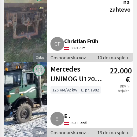
na
zahtevo
Christian Früh
6063 Rum
Gospodarska vozila
10 dni na spletu
Oglas
/ Tovornjak
Mercedes
22.000
UNIMOG U1200,
€
Bj. 1982
DDV ni
125 KM/92 kW
L. pr. 1982
terjalen
E .
8931 Landl
Gospodarska vozila
13 dni na spletu
Oglas