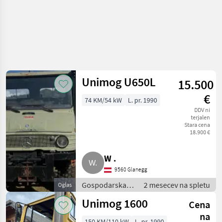
Unimog U650L
15.500
€
74 KM/54 kW
L. pr. 1990
DDV ni
terjalen
Stara cena
18.900 €
W .
9560 Glanegg
Gospodarska
2 mesecev na spletu
Oglas
vozila /
Unimog 1600
Cena
Tovornjak
na
150 KM/110 kW
L. pr. 1990