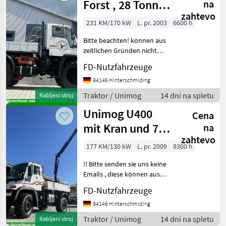
Forst , 28 Tonnen
na
zahtevo
Anhängelast
231 KM/170 kW
L. pr. 2003
6600 h
Bitte beachten! können aus
zeitlichen Gründen nicht
beantwortet werden.
FD-Nutzfahrzeuge
(Kontakt nur telefonisch
unter - ) -----------------------------
94146 Hinterschmiding
------------------------
Traktor / Unimog
14 dni na spletu
Rabljeni stroj
Unimog U400
Cena
mit Kran und 7
na
zahtevo
Tonne Seilwinde
177 KM/130 kW
L. pr. 2009
9300 h
!! Bitte senden sie uns keine
Emails , diese können aus
zeitlichen Gründen nicht
FD-Nutzfahrzeuge
mehr beantwortet werden
!! - / World of UNIMOG &
94146 Hinterschmiding
Aircraft Vielen Dank für ihr
Traktor / Unimog
14 dni na spletu
Rabljeni stroj
In