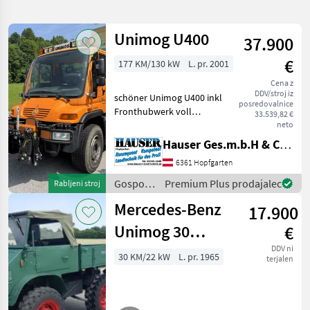
iskanje
Unimog U400
37.900
Kategorija
Država
Filtri
1
€
177 KM/130 kW
L. pr. 2001
Cena z
Prikaži 77
TRENUTNA
Ponastavi
DDV/stroj iz
schöner Unimog U400 inkl
POT
rezultatov
posredovalnice
Fronthubwerk voll
33.539,82 €
Unimog
funktionstauglich inkl 2tem
neto
Reifensatz
Hauser Ges.m.b.H & Co.KG
IZBERITE
Ackerstollenreifen Front
KATEGORIJO
6361 Hopfgarten
und Heckzapfwelle (wurde
vom Vorbesitzer selber
Gospodarska
Premium Plus prodajalec
Rabljeni stroj
Osebna vozila / Tovorna vozila / Mopedi
60
aufgeba
vozila /
Mercedes-Benz
17.900
Unimog
Kmetijska tehnika
17
Unimog 30
€
Unimog 411 Typ
DDV ni
MARKETPLACE
30 KM/22 kW
L. pr. 1965
terjalen
411
Ponudbe
Mali
Marketplace
trgovcev
oglasi