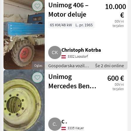
Unimog 406 –
10.000
Motor deluje
€
DDV ni
65 KM/48 kW
L. pr. 1965
terjalen
Christoph Kotrba
3382 Loosdorf
Gospodarska vozila /
Še 2 dni online
Oglas
Tovornjak
Unimog
600 €
Mercedes Benz
DDV ni
terjalen
MB trac Felgen 4
Stk.
C .
3335 Weyer