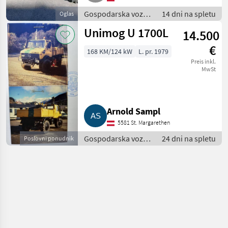
Gospodarska vozila
14 dni na spletu
Oglas
/ Tovornjak
Unimog U 1700L
14.500
€
168 KM/124 kW
L. pr. 1979
Preis inkl.
MwSt
Arnold Sampl
5581 St. Margarethen
Gospodarska vozila
24 dni na spletu
Poslovni ponudnik
/ Tovornjak