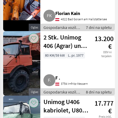
Florian Kain
4822 Bad Goisern am Hallstättersee
Gospodarska vozila /
7 dni na spletu
Oglas
Tovornjak
2 Stk. Unimog
13.200
406 (Agrar) und
€
OM 352
DDV ni
80 KM/59 kW
L. pr. 1977
terjalen
Ersatzmotor
Unimog 406
F .
3754 Irnfritz-Messern
Gospodarska vozila /
8 dni na spletu
Oglas
Tovornjak
Unimog U406
17.777
kabriolet, U80
€
Preis inkl.