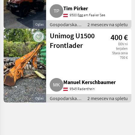
Tim Pirker
9580 Egg am Faaker See
Gospodarska
2 mesecev na spletu
Oglas
vozila /
Unimog U1500
400 €
Tovornjak
Frontlader
DDV ni
terjalen
Stara cena
700 €
Manuel Kerschbaumer
9545 Radenthein
Gospodarska
2 mesecev na spletu
Oglas
vozila /
Tovornjak