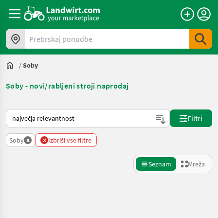
Prebrskaj ponudbe
/
Soby
Soby - novi/rabljeni stroji naprodaj
Tako je razvrščeno na Landwirt.com
Filtri
x
x
Soby
Izbriši vse filtre
Seznam
Mreža
Natančnejše