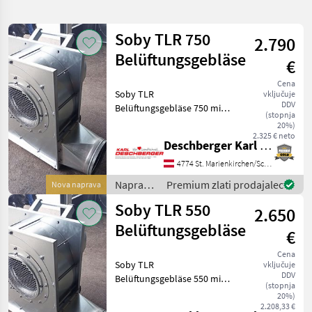
iskanje
Soby TLR 750
2.790
Kategorija
Država
Filtri
1
Belüftungsgebläse
€
Cena
Prikaži 5
TRENUTNA
Soby TLR
Ponastavi
vključuje
POT
rezultatov
DDV
Belüftungsgebläse 750 mit
(stopnja
Soby
7, 5 kW Motor, einseitig
20%)
saugend, fahrbar mit
2.325 € neto
Deschberger Karl Landtechnik GesmbH & Co KG
IZBERITE
Handgriff, Ausblasstutzen
KATEGORIJO
Dm 300 mm, Ausführung
4774 St. Marienkirchen/Schärding
verzinkt mit
Naprave
Premium zlati prodajalec
Nova naprava
Kmetijska tehnika
5
Motorschutzschalter mit
za
Soby TLR 550
2.650
pretovor
MARKETPLACE
/ Soby
Belüftungsgebläse
€
Ponudbe
Mali
Marketplace
Cena
trgovcev
oglasi
Soby TLR
vključuje
DDV
Belüftungsgebläse 550 mit
(stopnja
5, 5 kW Motor, einseitig
20%)
saugend, fahrbar mit
2.208,33 €