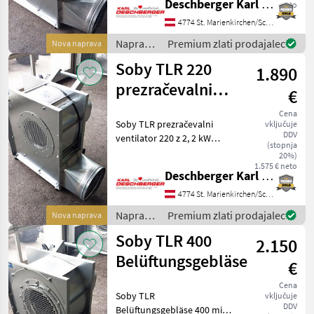
Deschberger Karl Landtechnik GesmbH & Co KG
neto
Handgriff, Ausblasstutzen
Dm 300 mm, Ausführung
4774 St. Marienkirchen/Schärding
verzinkt mit
Naprave
Premium zlati prodajalec
Nova naprava
Motorschutzschalter mit
za
Soby TLR 220
1.890
pretovor
/ Soby
prezračevalni
€
ventilator
Cena
Soby TLR prezračevalni
vključuje
DDV
ventilator 220 z 2, 2 kW
(stopnja
motorjem, enojni dovod,
20%)
mobilni z ročajem, izpušna
1.575 € neto
Deschberger Karl Landtechnik GesmbH & Co KG
šoba Dm 300 mm, izvedba
pocinkano z zaščitnim
4774 St. Marienkirchen/Schärding
stikalom motorja s če
Naprave
Premium zlati prodajalec
Nova naprava
za
Soby TLR 400
2.150
pretovor
/ Soby
Belüftungsgebläse
€
Cena
Soby TLR
vključuje
DDV
Belüftungsgebläse 400 mit